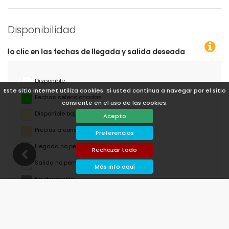
Disponibilidad
das!
Disponible
Este sitio internet utiliza cookies. Si usted continua a navegar por el sitio
Fechas seleccionadas
consiente en el uso de las cookies.
Disponible bajo petición
Acepto
Precios a consultar
Preferencias
Llegada no permitida
Rechazar todo
Salida no permitida
Más info aquí
No disponible
agosto de 2026
lu
ma
mi
ju
vi
sá
do