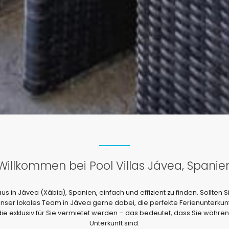
n
G
o
d
o
w
Willkommen bei Pool Villas Jávea, Spanie
 in Jávea (Xàbia), Spanien, einfach und effizient zu finden. Sollten S
 unser lokales Team in Jávea gerne dabei, die perfekte Ferienunterkunf
 die exklusiv für Sie vermietet werden – das bedeutet, dass Sie währen
Unterkunft sind.