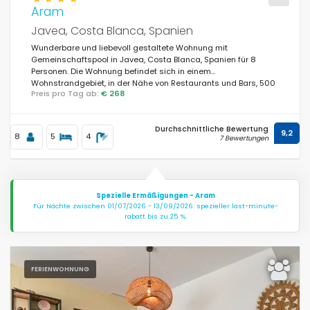
Aram
Javea, Costa Blanca, Spanien
Wunderbare und liebevoll gestaltete Wohnung mit
Gemeinschaftspool in Javea, Costa Blanca, Spanien für 8
Personen. Die Wohnung befindet sich in einem
Wohnstrandgebiet, in der Nähe von Restaurants und Bars, 500
Preis pro Tag ab:
€ 268
m vom Strand El Arenal, Javea und 0,5 km vom Mittelmeer,
Javea entfernt.
Durchschnittliche Bewertung
9,2
8
5
4
7 Bewertungen
Spezielle Ermäßigungen - Aram
Für Nächte zwischen 01/07/2026 - 13/09/2026: spezieller last-minute-
rabatt bis zu 25 %.
FERIENWOHNUNG