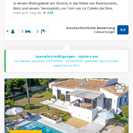
in einem Wohngebiet am Strand, in der Nähe von Restaurants,
Bars und einem Tennisplatz, nur 1 km von La Caleta de Dins,
Preis pro Tag ab:
€ 329
Javea Strand, und 1 km von Mediterraneo, Javea, entfernt.
Durchschnittliche Bewertung
9,6
4
2
2
3 Bewertungen
Spezielle Ermäßigungen - Jujube 4 pax
Für Nächte zwischen 01/07/2026 - 13/09/2026: spezieller last-minute-
rabatt bis zu 25 %.
VILLA
Previous
Next