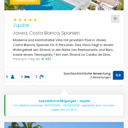
SONDERANGEBOT
Jujube
Javea, Costa Blanca, Spanien
Moderne und komfortable Villa mit privatem Pool in Jávea,
Costa Blanca, Spanien für 6 Personen. Das Haus liegt in einem
Wohngebiet am Strand, in der Nähe von Restaurants und Bars
sowie einem Tennisplatz, 1 km vom Strand La Caleta de Dins,
Preis pro Tag ab:
€ 427
Jávea und 1 km vom Mittelmeer, Jávea entfernt.
Durchschnittliche Bewertung
9,6
6
3
2
3 Bewertungen
Spezielle Ermäßigungen - Jujube
Für Nächte zwischen 01/07/2026 - 13/09/2026: spezieller last-minute-
rabatt bis zu 25 %.