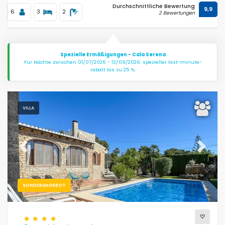
Durchschnittliche Bewertung
9,9
6
3
2
2 Bewertungen
Spezielle Ermäßigungen - Cala Serena
Für Nächte zwischen 01/07/2026 - 13/09/2026: spezieller last-minute-
rabatt bis zu 25 %.
VILLA
Previous
Next
SONDERANGEBOT