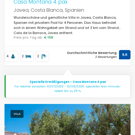
Casa Montana 4 pax
Javea, Costa Blanca, Spanien
Wunderschöne und gemütliche Villa in Javea, Costa Blanca,
Spanien mit privatem Pool für 4 Personen. Das Haus befindet
sich in einem Wohngebiet am Strand und ist 3 km vom Strand
Cala de la Barraca, Javea entfernt.
Preis pro Tag ab:
€ 158
Durchschnittliche Bewertung
9,6
4
2
2
3 Bewertungen
Spezielle Ermäßigungen - Casa Montana 4 pax
Für Nächte zwischen 01/07/2026 - 13/09/2026: spezieller last-minute-
rabatt bis zu 25 %.
VILLA