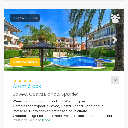
FERIENWOHNUNG
Previous
Next
SONDERANGEBOT
Aram 6 pax
Javea, Costa Blanca, Spanien
Wunderschöne und gemütliche Wohnung mit
Gemeinschaftspool in Javea, Costa Blanca, Spanien für 6
Personen. Die Wohnung befindet sich in einem
Wohnstrandgebiet, in der Nähe von Restaurants und Bars, nur
Preis pro Tag ab:
€ 223
500 m vom Strand El Arenal, Javea entfernt und 0,5 km vom
Mittelmeer in Javea.