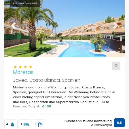
FERIENWOHNUNG
Previous
Next
Moreras
Javea, Costa Blanca, Spanien
Moderne und fröhliche Wohnung in Javea, Costa Blanca,
Spanien, geeignet für 4 Personen. Die Wohnung befindet sich in
einer Wohngegend am Strand, in der Nähe von Restaurants
und Bars, Geschäften und Supermärkten, und ist nur 500 m
Preis pro Tag ab:
€ 106
vom Strand El Arenal entfernt.
Durchschnittliche Bewertung
9,5
4
1
1
3 Bewertungen