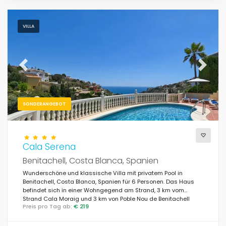
VILLA
Previous
Next
SONDERANGEBOT
Cala Serena
Benitachell, Costa Blanca, Spanien
Wunderschöne und klassische Villa mit privatem Pool in
Benitachell, Costa Blanca, Spanien für 6 Personen. Das Haus
befindet sich in einer Wohngegend am Strand, 3 km vom
Strand Cala Moraig und 3 km von Poble Nou de Benitachell
Preis pro Tag ab:
€ 219
entfernt.