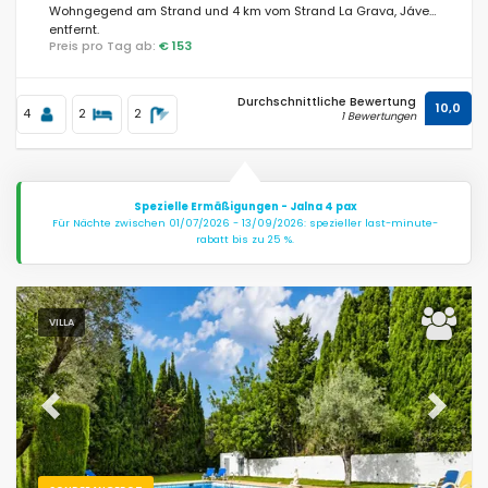
Wohngegend am Strand und 4 km vom Strand La Grava, Jávea
entfernt.
Preis pro Tag ab:
€ 153
Entfernungen
Durchschnittliche Bewertung
10,0
4
2
2
1 Bewertungen
Komfort
Spezielle Ermäßigungen - Jalna 4 pax
Für Nächte zwischen 01/07/2026 - 13/09/2026: spezieller last-minute-
rabatt bis zu 25 %.
Dienste
VILLA
Blicke
Previous
Next
Weitere Kategorien