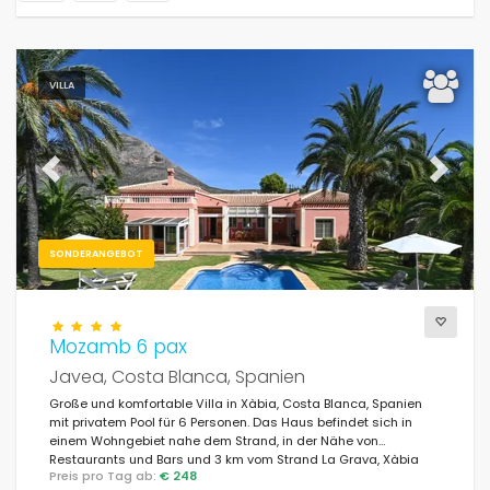
VILLA
Previous
Next
SONDERANGEBOT
Mozamb 6 pax
Javea, Costa Blanca, Spanien
Große und komfortable Villa in Xàbia, Costa Blanca, Spanien
mit privatem Pool für 6 Personen. Das Haus befindet sich in
einem Wohngebiet nahe dem Strand, in der Nähe von
Restaurants und Bars und 3 km vom Strand La Grava, Xàbia
Preis pro Tag ab:
€ 248
entfernt.