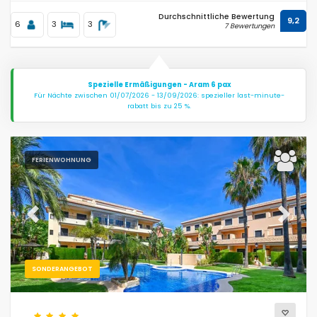
Durchschnittliche Bewertung
9,2
6
3
3
7 Bewertungen
Spezielle Ermäßigungen - Aram 6 pax
Für Nächte zwischen 01/07/2026 - 13/09/2026: spezieller last-minute-
rabatt bis zu 25 %.
FERIENWOHNUNG
Previous
Next
SONDERANGEBOT