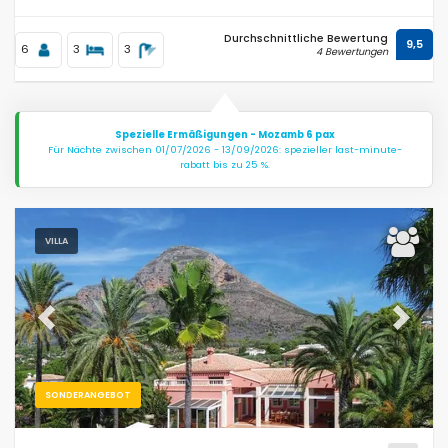
Durchschnittliche Bewertung
9,5
6
3
3
4 Bewertungen
Spezielle Ermäßigungen - Mozamb 6 pax
Für Nächte zwischen 01/07/2026 - 13/09/2026: spezieller last-minute-
rabatt bis zu 25 %.
VILLA
Previous
Next
SONDERANGEBOT