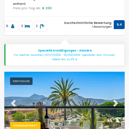
entfernt.
Preis pro Tag ab:
€ 233
Durchschnittliche Bewertung
9,4
6
3
2
1 Bewertungen
Spezielle Ermäßigungen - Alondra
Für Nächte zwischen 01/07/2026 - 13/09/2026: spezieller last-minute-
rabatt bis zu 25 %.
PENTHOUSE
Previous
Next
SONDERANGEBOT