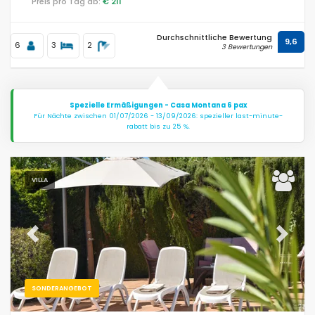
Preis pro Tag ab:
€ 211
Durchschnittliche Bewertung
9,6
6
3
2
3 Bewertungen
Spezielle Ermäßigungen - Casa Montana 6 pax
Für Nächte zwischen 01/07/2026 - 13/09/2026: spezieller last-minute-
rabatt bis zu 25 %.
VILLA
Previous
Next
SONDERANGEBOT