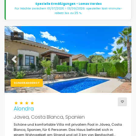
Spezielle Ermäßigungen - Lomas Verdes
Für Nächte zwischen 01/07/2026 - 13/09/2026: spezieller last-minute-
rabatt bis zu 25 %.
VILLA
Previous
Next
SONDERANGEBOT
Alondra
Javea, Costa Blanca, Spanien
Schöne und komfortable Villa mit privatem Pool in Jávea, Costa
Blanca, Spanien, für 6 Personen. Das Haus befindet sich in
einem Wohngebiet am Strand und ist 3 km von Benitachell