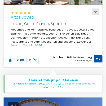
Altos Javea
Javea, Costa Blanca, Spanien
Modernes und komfortables Penthouse in Jávea, Costa Blanca,
Spanien, mit Gemeinschaftspool für 4 Personen. Das Haus
befindet sich in einem städtischen Gebiet, in der Nähe von
Restaurants und Bars, Geschäften und Supermärkten, und 2
Preis pro Tag ab:
€ 160
km von La Grava, Puerto, Jávea Strand entfernt.
Durchschnittliche Bewertung
9,2
4
2
2
3 Bewertungen
Spezielle Ermäßigungen - Altos Javea
Für Nächte zwischen 01/07/2026 - 13/09/2026: spezieller last-minute-
rabatt bis zu 25 %.
VILLA