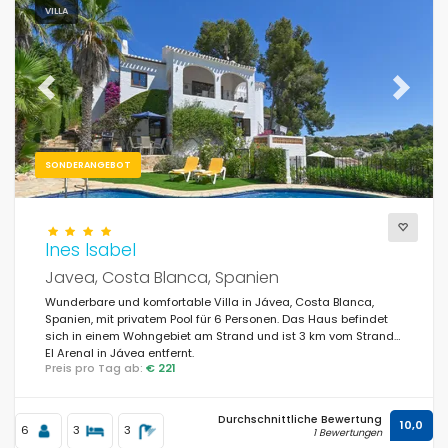
VILLA
Previous
Next
SONDERANGEBOT
Ines Isabel
Javea, Costa Blanca, Spanien
Wunderbare und komfortable Villa in Jávea, Costa Blanca,
Spanien, mit privatem Pool für 6 Personen. Das Haus befindet
sich in einem Wohngebiet am Strand und ist 3 km vom Strand
El Arenal in Jávea entfernt.
Preis pro Tag ab:
€ 221
Durchschnittliche Bewertung
10,0
6
3
3
1 Bewertungen