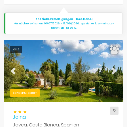
Spezielle Ermäßigungen - Ines Isabel
Für Nächte zwischen 01/07/2026 - 13/09/2026: spezieller last-minute-
rabatt bis zu 25 %.
VILLA
Previous
Next
SONDERANGEBOT
Jalna
Javea, Costa Blanca, Spanien