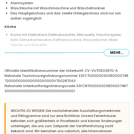
Alarmsystem
Waschküche mit Waschmaschine und Wäschetrockner
Das Hauptgeschoss und das zweite Untergeschoss sind nur von
außen zugänglich.
Küche
Küche mit Elektroherd, Elektrobackofen, Mikrowelle, Geschirrspüler,
Kühl-Gefrierkombination, Kaffeemaschine, Wasserkocher, Mixer,
Toaster und Entsafter
MEHR...
Schlafzimmer und Badezimmer
Schlafzimmer mit Klimaanlage, Queensize-Bett (Maße 200 x 150 cm)
und eigenem Badezimmer
Offizielle Identifikationsnummer der Unterkunft: CV-VUT0502870-A
3 Schlafzimmer mit Klimaanlage, jedes mit Queensize-Bett (Maße
Nationale Tourismusregistrierungsnummer: ESFCTU0000030380000748
200 x 150 cm)
720000000000000000000VT502870A3
En-suite Badezimmer mit Doppelwaschbecken, Dusche und Toilette
Nationaler Unterkunftsregistrierungscode: ESFCNT00000303800007487
2 Badezimmer mit jeweils Einzelwaschbecken, Dusche und Toilette
200000000000000000000000000001
Außenbereich der Villa
privater Pool mit den Maßen 10m x 4m und 2m tief
Garten mit Kies
WICHTIG ZU WISSEN: Die nachstehenden Ausstattungsmerkmale
2 Terrassen
und Piktogramme sind nur eine Richtlinie. Unsere Ferienhäuser
Grill
befinden sich größtenteils in Privatbesitz und können Änderungen
Außendusche
unterliegen, die uns zum Zeitpunkt der Veröffentlichung nicht
private überdachte Parkplätze und privater Parkplatz
bekannt sind. Wir bemühen uns natürlich, alle Informationen