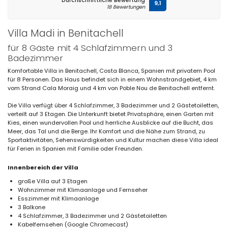
Durchschnittliche Bewertung
9,1
18 Bewertungen
Villa Madi in Benitachell
für 8 Gäste mit 4 Schlafzimmern und 3
Badezimmer
Komfortable Villa in Benitachell, Costa Blanca, Spanien mit privatem Pool
für 8 Personen. Das Haus befindet sich in einem Wohnstrandgebiet, 4 km
vom Strand Cala Moraig und 4 km von Poble Nou de Benitachell entfernt.
Die Villa verfügt über 4 Schlafzimmer, 3 Badezimmer und 2 Gästetoiletten,
verteilt auf 3 Etagen. Die Unterkunft bietet Privatsphäre, einen Garten mit
Kies, einen wundervollen Pool und herrliche Ausblicke auf die Bucht, das
Meer, das Tal und die Berge. Ihr Komfort und die Nähe zum Strand, zu
Sportaktivitäten, Sehenswürdigkeiten und Kultur machen diese Villa ideal
für Ferien in Spanien mit Familie oder Freunden.
Innenbereich der Villa
große Villa auf 3 Etagen
Wohnzimmer mit Klimaanlage und Fernseher
Esszimmer mit Klimaanlage
3 Balkone
4 Schlafzimmer, 3 Badezimmer und 2 Gästetoiletten
Kabelfernsehen (Google Chromecast)