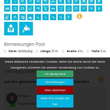
Abmessungen Pool
Form
:
rechteckig
Länge
:
10 m.
Breite
:
4 m.
Tiefe
:
2 m.
Diese Webseite verwendet Cookies. Wenn Sie weiter durch die Seite
navigieren, stimmen Sie unserer Verwendung von Cookies zu.
Verfügbarkeit
Ich akzeptiere
isedatum klicken!
Einstellungen
Alles ablehnen
Verfügbar
Mehr Info finden Sie
Ausgewählte Termine
hier