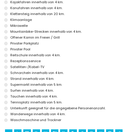
Außen-Whirlpool
Kajakfahren innerhalb von 4 km.
zusätzliches Bett und Kinderbett/Kinderreisebett (auf Anfrage)
Kanufahren innerhalb von 4 km.
Klettersteig innerhalb von 20 km.
Unterhaltungs- und Freizeitmöglichkeiten für Ihren Urlaub in
Klimaanlage
Benitachell, Costa Blanca
Mikrowelle
Bar (innerhalb von 5 Kilometern vom Haus)
Mountainbike-Strecken innerhalb von 4 km.
Sehenswürdigkeiten und Kultur in Benitachell, Costa Blanca
Offener Kamin im Freien / Grill
Privater Parkplatz
Architektonisches Gebäude (Historisches Dorf, Benitachell),
Privater Pool
historischer Ort (Historisches Dorf und Benitachell) (innerhalb von 5
Kilometern von der Unterkunft)
Reitschule innerhalb von 4 km.
Museum (Historisches Dorf, Javea), Kirche (Pfarrei Santa Mª
Rezeptionsservice
Magdalena, Benitachell), Burg (Teulada-Moraira Burg), Ruine (Turm
Satelliten-/Kabel-TV
des Goldenen Kaps) und Denkmal (Teulada-Moraira Burg) (innerhalb
Schnorcheln innerhalb von 4 km.
von 10 Kilometern von der Unterkunft)
Strand innerhalb von 4 km.
Sport
Supermarkt innerhalb von 5 km.
Surfen innerhalb von 4 km.
Tennis, Reiten, Wandern, Mountainbiking, Radfahren, Kanufahren,
Kajakfahren, Angeln, Tauchen, Schnorcheln und Surfen (innerhalb von
Tauchen innerhalb von 4 km.
5 Kilometern von der Villa)
Tennisplatz innerhalb von 5 km.
Golf (Javea Golf Club) (innerhalb von 10 Kilometern von der Villa)
Unterkunft geeignet für die angegebene Personenanzahl.
Klettern (innerhalb von 25 Kilometern von der Villa)
Wanderwege innerhalb von 4 km.
Windsurfen (innerhalb von 50 Kilometern von der Villa)
Waschmaschine und Trockner