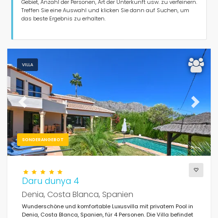
Personen
Gebiet, Anzahl der Personen, Art der Unterkunft usw. zu verfeinern.
Treffen Sie eine Auswahl und klicken Sie dann auf Suchen, um
das beste Ergebnis zu erhalten.
Schlafzimmer
Badezimmer
VILLA
Previous
Next
Beliebte Dienste
SONDERANGEBOT
Bedingungen
Daru dunya 4
Denia, Costa Blanca, Spanien
Wunderschöne und komfortable Luxusvilla mit privatem Pool in
Optionell
Denia, Costa Blanca, Spanien, für 4 Personen. Die Villa befindet