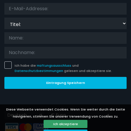
Titel:
Ich habe die
Haftungsausschluss
und
Datenschutzbestimmungen
gelesen und akzeptiere sie.
Eintragung Speichern
Diese Webseite verwendet Cookies. Wenn Sie weiter durch die Seite
Languages
Currencies
navigieren, stimmen Sie unserer Verwendung von Cookies zu.
Ich akzeptiere