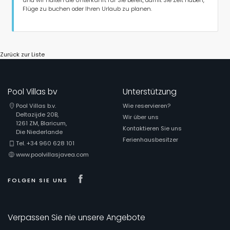
und wir halten die Unterkunft für Sie bereit, damit Sie Zeit haben,
Flüge zu buchen oder Ihren Urlaub zu planen.
Zurück zur Liste
Pool Villas bv
Unterstützung
Pool Villas b.v.
Wie reservieren?
Deltazijde 20B,
Wir über uns
1261 ZM, Blaricum,
Kontaktieren Sie uns
Die Niederlande
Ferienhausbesitzer
Tel. +34 960 628 101
www.poolvillasjavea.com
Visit our Facebook page
FOLGEN SIE UNS
Verpassen Sie nie unsere Angebote