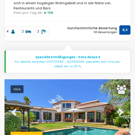
sich in einem hügeligen Wohngebiet und in der Nähe von
Restaurants und Bars.
Preis pro Tag ab:
€ 158
Entfernungen
Durchschnittliche Bewertung
8,3
4
2
2
56 Bewertungen
Komfort
Spezielle Ermäßigungen - Daru dunya 4
Für Nächte zwischen 01/07/2026 - 13/09/2026: spezieller last-minute-
rabatt bis zu 25 %.
Dienste
VILLA
Blicke
Previous
Next
Weitere Kategorien