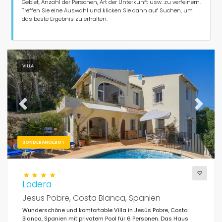
Personen
Gebiet, Anzahl der Personen, Art der Unterkunft usw. zu verfeinern.
Treffen Sie eine Auswahl und klicken Sie dann auf Suchen, um
das beste Ergebnis zu erhalten.
Schlafzimmer
Badezimmer
VILLA
Previous
Next
Beliebte Dienste
SONDERANGEBOT
Bedingungen
Ladera
Jesus Pobre, Costa Blanca, Spanien
Wunderschöne und komfortable Villa in Jesús Pobre, Costa
Optionell
Blanca, Spanien mit privatem Pool für 6 Personen. Das Haus