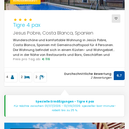
SONDERANGEBOT
Tigre 4 pax
Jesus Pobre, Costa Blanca, Spanien
Wunderschöne und komfortable Wohnung in Jesús Pobre,
Costa Blanca, Spanien mit Gemeinschaftspool für 4 Personen.
Die Wohnung befindet sich in einem Küsten- und Wohngebiet
und in der Nähe von Restaurants und Bars, Geschäften und
Preis pro Tag ab:
€ 116
Supermärkten.
Durchschnittliche Bewertung
6,7
4
2
2
2 Bewertungen
Spezielle Ermäßigungen - Tigre 4 pax
Für Nächte zwischen 01/07/2026 - 13/09/2026: spezieller last-minute-
rabatt bis zu 25 %.