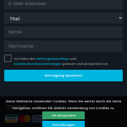
Titel:
Ich habe die
Haftungsausschluss
und
Datenschutzbestimmungen
gelesen und akzeptiere sie.
Eintragung Speichern
Diese Webseite verwendet Cookies. Wenn Sie weiter durch die Seite
Languages
Currencies
navigieren, stimmen Sie unserer Verwendung von Cookies zu.
Ich akzeptiere
Einstellungen