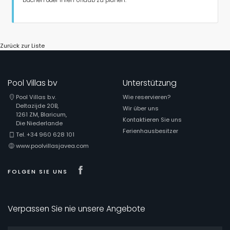
buchen oder Ihren Urlaub zu planen.
Zurück zur Liste
Pool Villas bv
Unterstützung
Pool Villas b.v.
Wie reservieren?
Deltazijde 20B,
Wir über uns
1261 ZM, Blaricum,
Kontaktieren Sie uns
Die Niederlande
Ferienhausbesitzer
Tel. +34 960 628 101
www.poolvillasjavea.com
Visit our Facebook page
FOLGEN SIE UNS
Verpassen Sie nie unsere Angebote