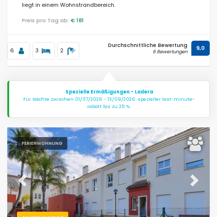
liegt in einem Wohnstrandbereich.
Preis pro Tag ab:
€ 181
Entfernungen
Durchschnittliche Bewertung
9,0
6
3
2
6 Bewertungen
Komfort
Spezielle Ermäßigungen - Ladera
Für Nächte zwischen 01/07/2026 - 13/09/2026: spezieller last-minute-
rabatt bis zu 25 %.
Dienste
FERIENWOHNUNG
Blicke
Previous
Next
Weitere Kategorien