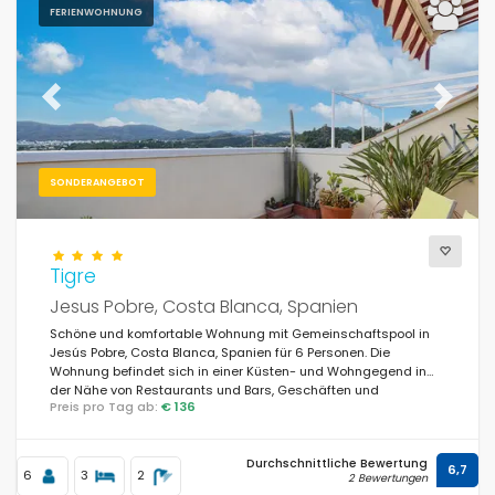
FERIENWOHNUNG
Previous
Next
SONDERANGEBOT
Tigre
Jesus Pobre, Costa Blanca, Spanien
Schöne und komfortable Wohnung mit Gemeinschaftspool in
Jesús Pobre, Costa Blanca, Spanien für 6 Personen. Die
Wohnung befindet sich in einer Küsten- und Wohngegend in
der Nähe von Restaurants und Bars, Geschäften und
Preis pro Tag ab:
€ 136
Supermärkten.
Durchschnittliche Bewertung
6,7
6
3
2
2 Bewertungen