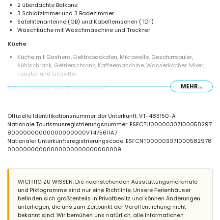
2 überdachte Balkone
3 Schlafzimmer und 3 Badezimmer
Satellitenantenne (GB) und Kabelfernsehen (TDT)
Waschküche mit Waschmaschine und Trockner
Küche
Küche mit Gasherd, Elektrobackofen, Mikrowelle, Geschirrspüler,
Kühlschrank, Gefrierschrank, Kaffeemaschine, Wasserkocher, Mixer,
Toaster und Entsafter
MEHR...
Schlafzimmer und Badezimmer
Schlafzimmer mit Queensize-Bett (Maße 200 x 150 cm)
Schlafzimmer mit 2 Einzelbetten (Maße 200 x 90 cm) und eigenem
Offizielle Identifikationsnummer der Unterkunft: VT-483150-A
Badezimmer
Nationale Tourismusregistrierungsnummer: ESFCTU00000307100058297
Schlafzimmer mit 2 Einzelbetten (Maße 200 x 80 cm) und eigenem
80000000000000000000VT475611A7
Badezimmer
Nationaler Unterkunftsregistrierungscode: ESFCNT000003071000582978
Eigenes Badezimmer mit Einzelwaschbecken, Bad/Dusch-
00000000000000000000000000009
Kombination und Toilette
Eigenes Badezimmer mit Einzelwaschbecken, Dusche und Toilette
Badezimmer mit Einzelwaschbecken, Dusche und Toilette
WICHTIG ZU WISSEN: Die nachstehenden Ausstattungsmerkmale
Außenbereich der Wohnung
und Piktogramme sind nur eine Richtlinie. Unsere Ferienhäuser
Großes und umzäuntes Grundstück
befinden sich größtenteils in Privatbesitz und können Änderungen
Lagunenförmiger Gemeinschaftspool mit den Maßen 25m x 14m und
unterliegen, die uns zum Zeitpunkt der Veröffentlichung nicht
2m Tiefe
bekannt sind. Wir bemühen uns natürlich, alle Informationen
Kinderpool