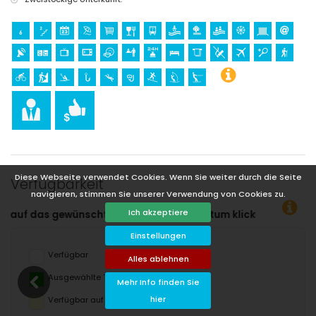
Sport
Tennis, Kajakfahren, Angeln, Tauchen, Schnorcheln, Surfen, Windsurfen
und Wasserski (innerhalb von 1000 Metern der Wohnung)
Wandern und Radfahren (innerhalb von 5 Kilometern der Wohnung)
Golf (Club de Golf, Javea) und Reiten (innerhalb von 10 Kilometern der
Wohnung)
Klettern (innerhalb von 50 Kilometern der Wohnung)
Diese Webseite verwendet Cookies. Wenn Sie weiter durch die Seite
Verfügbarkeit
navigieren, stimmen Sie unserer Verwendung von Cookies zu.
Ich akzeptiere
datum klicken!
Einstellungen
Verfügbar
Alles ablehnen
Ausgewählte Termine
Mehr Info finden Sie
hier
Verfügbar auf Anfrage