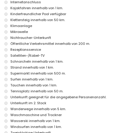
Internet (WiFi)
Internetanschluss
Bügeleisen und Bügelbrett
Kajakfahren innerhalb von 1 km.
Bettwäsche und Handtücher
Kinderfreundlicher Pool verfügbar
Empfangsdienst und 24-Stunden-Notdienst
Klettersteig innerhalb von 50 km.
Zentralheizung und Klimaanlage
Klimaanlage
Einrichtungen und Dienstleistungen gegen Aufpreis
Mikrowelle
Flughafenservice
Nichtraucher-Unterkunft
Zusatzbett und Kinderbetten/-gitter (auf Anfrage)
Öffentliche Verkehrsmittel innerhalb von 200 m.
Rezeptionsservice
Unterhaltungs- und Freizeitmöglichkeiten für Ihren Urlaub in
Satelliten-/Kabel-TV
Javea, Costa Blanca
Schnorcheln innerhalb von 1 km.
Bar (innerhalb von 500 Metern vom Haus)
Strand innerhalb von 1 km.
Diskothek, Promenade (El Arenal und Javea) (innerhalb von 1000
Supermarkt innerhalb von 500 m.
Metern vom Haus)
Kino (innerhalb von 5 Kilometern vom Haus)
Surfen innerhalb von 1 km.
Tauchen innerhalb von 1 km.
Sehenswürdigkeiten und Kultur in Javea, Costa Blanca
Tennisplatz innerhalb von 50 m.
Museum (Historico de Javea), Kirche (Virgen del Loreto), Denkmal
Unterkunft geeignet für die angegebene Personenanzahl.
(Pueblo de Javea), Architektonisches Gebäude (Historico de Javea)
Unterkunft im 2. Stock
und historischer Ort (Pueblo de Javea) (innerhalb von 5 Kilometern der
Wanderwege innerhalb von 5 km.
Unterkunft)
Waschmaschine und Trockner
Ruine (Molinos del Viento und Javea) (innerhalb von 10 Kilometern der
Unterkunft)
Wasserski innerhalb von 1 km.
Burg (Portal de la Villa und Denia) (innerhalb von 25 Kilometern der
Windsurfen innerhalb von 1 km.
Unterkunft)
Zweistöckige Unterkunft.