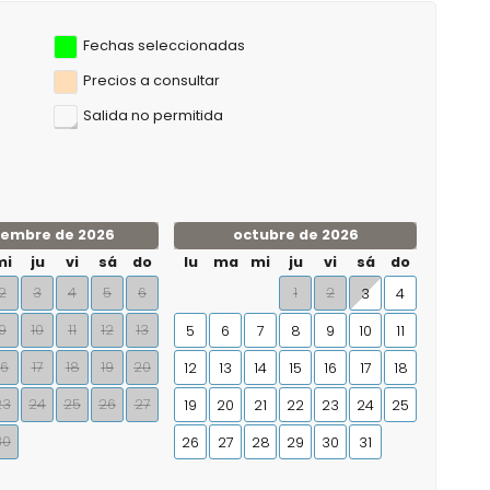
Fechas seleccionadas
Precios a consultar
Salida no permitida
iembre de 2026
octubre de 2026
mi
ju
vi
sá
do
lu
ma
mi
ju
vi
sá
do
2
3
4
5
6
1
2
3
4
9
10
11
12
13
5
6
7
8
9
10
11
16
17
18
19
20
12
13
14
15
16
17
18
23
24
25
26
27
19
20
21
22
23
24
25
30
26
27
28
29
30
31