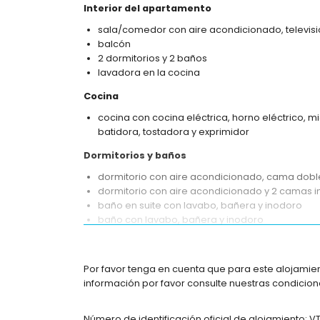
Interior del apartamento
sala/comedor con aire acondicionado, televis
balcón
2 dormitorios y 2 baños
lavadora en la cocina
Cocina
cocina con cocina eléctrica, horno eléctrico, mi
batidora, tostadora y exprimidor
Dormitorios y baños
dormitorio con aire acondicionado, cama doble
dormitorio con aire acondicionado y 2 camas i
baño en suite con lavabo, bañera y inodoro
baño con lavabo, bañera y inodoro
Exterior del apartamento
terreno cerrado
Por favor tenga en cuenta que para este alojamien
piscina comunitaria en forma de laguna
información por favor consulte nuestras condicione
piscina infantil
hermoso jardín con césped y árboles
Número de identificación oficial de alojamiento: 