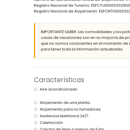
jardín comunitario con césped y árboles
Registro Nacional de Turismo: ESFCTU00000302
parque infantil
Registro Nacional de Alojamiento: ESFCNT0000
ducha exterior
plaza de aparcamiento comunitaria
Más información
IMPORTANTE SABER: Las comodidades y los pict
pueblo más cercano: Calpe (a menos de 1000 
casas de vacaciones son en su mayoría de pro
playa más cercana: La Fossa / Levante (a men
que no somos conscientes en el momento de la
aeropuerto más cercano: El Altet (Alicante) (a
para tener toda la información actualizada.
transporte público cercano: autobús a menos 
no se permite fumar
no se permiten mascotas
El edificio donde se encuentra el alojamiento t
El alojamiento es muy adecuado para familias 
Características
Servicios e instalaciones incluidos en el preci
Aire acondicionado
internet (WiFi)
plancha y tabla de planchar
Alojamiento de una planta.
ropa de cama y toallas
Alojamiento para no fumadores
servicio de emergencia 24 horas
Asistencia telefónica 24/7
Servicios e instalaciones con cargo adicional
Calefacción
Cancha de tenis a menos de 5 km.