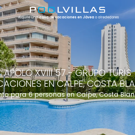
Alquile una
casa de vacaciones en Jávea
o alrededores
APOLO XVIII 57 - GRUPO TURIS
ACIONES EN CALPE, COSTA BL
to para 6 personas en Calpe, Costa Blan