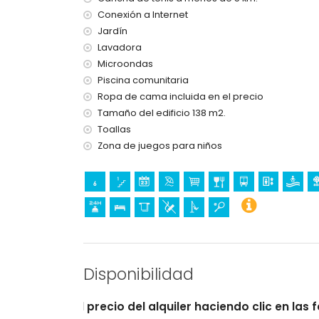
calefacción central
Conexión a Internet
cama/cuna para niños (bajo demanda)
Jardín
Entretenimiento y actividades de ocio para su
Lavadora
parque temático (Terra Mítica), zoológico (Te
Microondas
Aqualandia) (a menos de 10 kilómetros de la c
Piscina comunitaria
Ropa de cama incluida en el precio
Deportes
Tamaño del edificio 138 m2.
tenis (a menos de 5 kilómetros del apartament
Toallas
golf (a menos de 10 kilómetros del apartament
Zona de juegos para niños
Disponibilidad
o del alquiler haciendo clic en las fechas de llegada y 