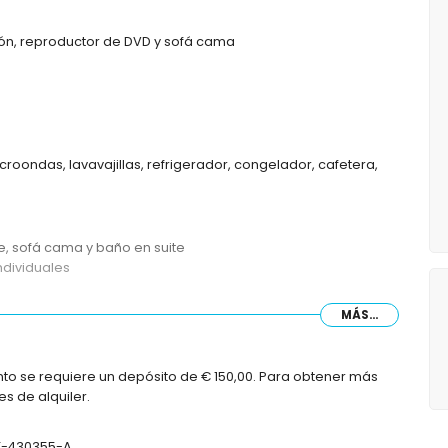
ión, reproductor de DVD y sofá cama
croondas, lavavajillas, refrigerador, congelador, cafetera,
, sofá cama y baño en suite
ndividuales
MÁS...
to se requiere un depósito de € 150,00. Para obtener más
s de alquiler.
VT-430355-A