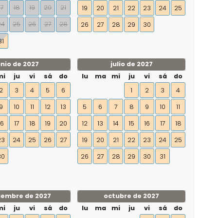
17
18
19
20
21
19
20
21
22
23
24
25
24
25
26
27
28
26
27
28
29
30
31
unio de 2027
julio de 2027
mi
ju
vi
sá
do
lu
ma
mi
ju
vi
sá
do
2
3
4
5
6
1
2
3
4
9
10
11
12
13
5
6
7
8
9
10
11
16
17
18
19
20
12
13
14
15
16
17
18
23
24
25
26
27
19
20
21
22
23
24
25
30
26
27
28
29
30
31
iembre de 2027
octubre de 2027
mi
ju
vi
sá
do
lu
ma
mi
ju
vi
sá
do