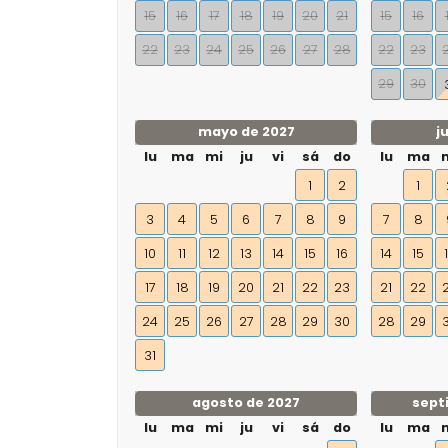
15
16
17
18
19
20
21
15
16
22
23
24
25
26
27
28
22
23
29
30
mayo de 2027
j
lu
ma
mi
ju
vi
sá
do
lu
ma
1
2
1
3
4
5
6
7
8
9
7
8
10
11
12
13
14
15
16
14
15
17
18
19
20
21
22
23
21
22
24
25
26
27
28
29
30
28
29
31
agosto de 2027
sept
lu
ma
mi
ju
vi
sá
do
lu
ma