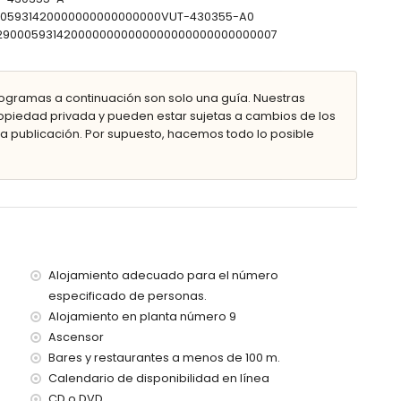
90005931420000000000000000VUT-430355-A0
0302900059314200000000000000000000000000007
ogramas a continuación son solo una guía. Nuestras
metros del apartamento)
piedad privada y pueden estar sujetas a cambios de los
os de 100 metros del apartamento)
 publicación. Por supuesto, hacemos todo lo posible
 menos de 100 kilómetros del apartamento)
de 100 metros
iene ascensor.
con niños.
o del alquiler del apartamento
Alojamiento adecuado para el número
especificado de personas.
Alojamiento en planta número 9
Ascensor
Bares y restaurantes a menos de 100 m.
Calendario de disponibilidad en línea
CD o DVD