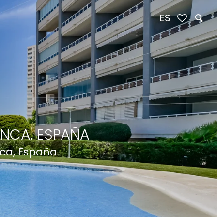
ES
ANCA, ESPAÑA
ca, España