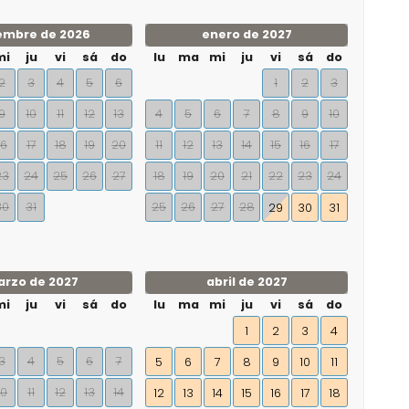
embre de 2026
enero de 2027
mi
ju
vi
sá
do
lu
ma
mi
ju
vi
sá
do
2
3
4
5
6
1
2
3
9
10
11
12
13
4
5
6
7
8
9
10
16
17
18
19
20
11
12
13
14
15
16
17
23
24
25
26
27
18
19
20
21
22
23
24
30
31
25
26
27
28
29
30
31
rzo de 2027
abril de 2027
mi
ju
vi
sá
do
lu
ma
mi
ju
vi
sá
do
1
2
3
4
3
4
5
6
7
5
6
7
8
9
10
11
10
11
12
13
14
12
13
14
15
16
17
18