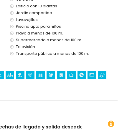
Edificio con 13 plantas
Jardín compartido
s vacaciones en Calpe, Costa Blanca
Lavavajillas
rra Natura y Mundomar) y parque acuático (Aqua Natura y
Piscina apta para niños
asa)
Playa a menos de 100 m.
Supermercado a menos de 100 m.
Televisión
o)
Transporte público a menos de 100 m.
o)
salida deseadas!