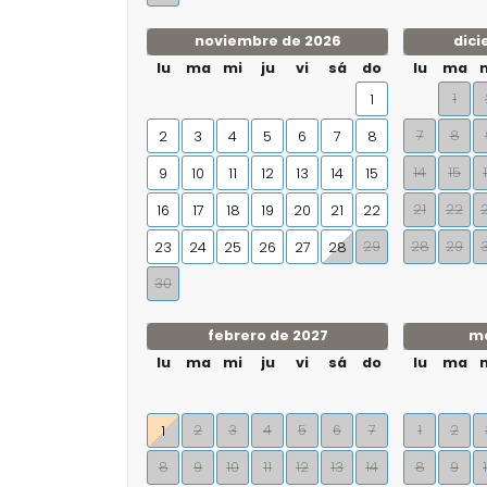
noviembre de 2026
dici
lu
ma
mi
ju
vi
sá
do
lu
ma
1
1
7
8
2
3
4
5
6
7
8
14
15
9
10
11
12
13
14
15
21
22
16
17
18
19
20
21
22
29
28
29
23
24
25
26
27
28
30
febrero de 2027
ma
lu
ma
mi
ju
vi
sá
do
lu
ma
2
3
4
5
6
7
1
2
1
8
9
10
11
12
13
14
8
9