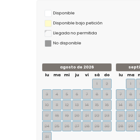
Disponible
Disponible bajo petición
Llegada no permitida
No disponible
agosto de 2026
sept
lu
ma
mi
ju
vi
sá
do
lu
ma
1
2
1
3
4
5
6
7
8
9
7
8
10
11
12
13
14
15
16
14
15
17
18
19
20
21
22
23
21
22
24
25
26
27
28
29
30
28
29
31