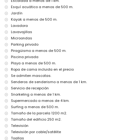
Escalada a menos de 1 km.
horas
Esquí acuático a menos de 500 m.
calefacción central
Jardín
Instalaciones y servicios con suplemento de precio
Kayak a menos de 500 m.
Lavadora
aire acondicionado
cama adicional y cama infantil/cuna (bajo petición)
Lavavajillas
Microondas
Entretenimiento y actividades de ocio para sus vacaciones en
Parking privado
Calpe, Costa Blanca
Piragüismo a menos de 500 m.
bar y paseo (a menos de 500 metros de la casa)
Piscina privada
cine, discoteca y club nocturno (a menos de 5 kilómetros de la casa)
Playa a menos de 500 m.
Lugares de interés y cultura en Calpe, Costa Blanca
Ropa de cama incluida en el precio
Se admiten mascotas.
iglesia (a menos de 5 kilómetros del alojamiento)
Senderos de senderismo a menos de 1 km.
Actividades deportivas
Servicio de recepción
tenis, senderismo, ciclismo de montaña, ciclismo, escalada,
Snorkeling a menos de 1 km.
canoeing, kayaking, buceo, esnórquel, surf y esquí acuático (a menos
Supermercado a menos de 4 km.
de 1000 metros de la vivienda)
Surfing a menos de 500 m.
Tamaño de la parcela 1200 m2.
Tamaño del edificio 250 m2.
Televisión
Televisión por cable/satélite
Toallas