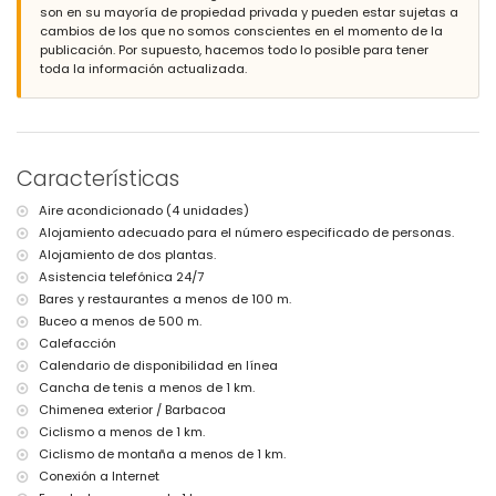
4 terrazas, de las cuales 1 cubierta
son en su mayoría de propiedad privada y pueden estar sujetas a
barbacoa
cambios de los que no somos conscientes en el momento de la
ducha exterior
publicación. Por supuesto, hacemos todo lo posible para tener
zona exterior para sentarse y zona exterior para comer
toda la información actualizada.
2 plazas de parking privadas y cubiertas
Más información
población más cercana: Calpe/ Altea (a menos de 4 kilómetros de la
vivienda)
Características
ribera u orilla más cercana a menos de 500 metros de la vivienda
playa más cercana: Playa de perros - "Les Urques" (a menos de 500
Aire acondicionado (4 unidades)
metros de la vivienda)
Alojamiento adecuado para el número especificado de personas.
puerto más cercano a menos de 500 metros de la vivienda
Alojamiento de dos plantas.
aeropuerto más cercano: Alicante (a menos de 100 kilómetros de la
vivienda)
Asistencia telefónica 24/7
segundo aeropuerto más cercano: Valencia (> 100 kilómetros)
Bares y restaurantes a menos de 100 m.
transporte público de la vivienda: tren a menos de 4 kilómetros
Buceo a menos de 500 m.
se admiten mascotas
Calefacción
El alojamiento es muy apto para familias con niños
Calendario de disponibilidad en línea
Instalaciones y servicios incluidos en el precio del alquiler de la
Cancha de tenis a menos de 1 km.
vivienda
Chimenea exterior / Barbacoa
internet (WiFi)
Ciclismo a menos de 1 km.
aspiradora y plancha de ropa y tabla de planchar
Ciclismo de montaña a menos de 1 km.
ropa de cama y toallas
Conexión a Internet
servicio de recepción y asistencia telefónica para urgencias las 24