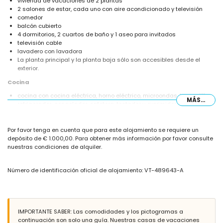
vivienda de vacaciones de 2 plantas
2 salones de estar, cada uno con aire acondicionado y televisión
comedor
balcón cubierto
4 dormitorios, 2 cuartos de baño y 1 aseo para invitados
televisión cable
lavadero con lavadora
La planta principal y la planta baja sólo son accesibles desde el
exterior.
Cocina
cocina con cocina eléctrica, horno eléctrico, microondas, lavavajillas,
MÁS...
refrigerador-congelador, cafetera, tostador y exprimidor
Dormitorios y baños
Por favor tenga en cuenta que para este alojamiento se requiere un
dormitorio con cama doble (de 190 x 140cm) y aire acondicionado
depósito de € 1.000,00. Para obtener más información por favor consulte
dormitorio con cama doble
nuestras condiciones de alquiler.
dormitorio con 2 camas individuales (de 190 x 90cm) y aire
acondicionado
dormitorio con 3 camas individuales (de las cuales 1 de 190 x 90cm)
Número de identificación oficial de alojamiento: VT-489643-A
2 cuartos de baño cada uno con lavabo, ducha y váter
Exterior de la vivienda
parcela grande
piscina privada de 8m x 5m y 1,8m de profundidad
IMPORTANTE SABER: Las comodidades y los pictogramas a
jardín bonito con árboles y muebles de jardín con tumbonas
continuación son solo una guía. Nuestras casas de vacaciones