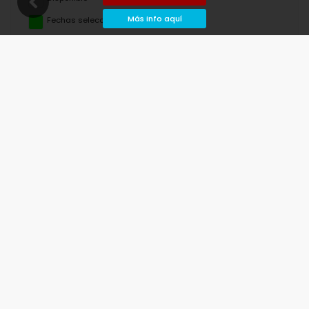
Más info aquí
Fechas seleccionadas
Disponible bajo petición
Precios a consultar
Llegada no permitida
Salida no permitida
No disponible
agosto de 2026
lu
ma
mi
ju
vi
sá
do
1
2
3
4
5
6
7
8
9
10
11
12
13
14
15
16
17
18
19
20
21
22
23
24
25
26
27
28
29
30