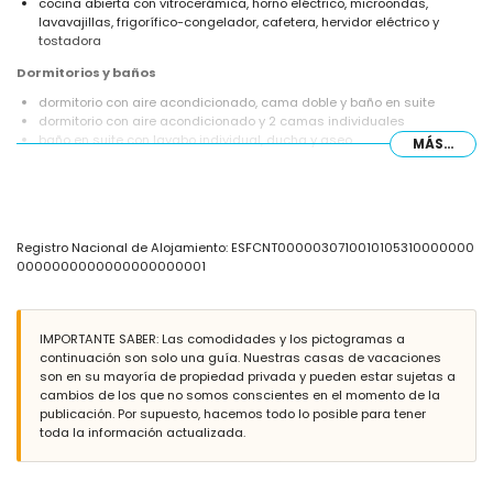
cocina abierta con vitrocerámica, horno eléctrico, microondas,
lavavajillas, frigorífico-congelador, cafetera, hervidor eléctrico y
tostadora
Dormitorios y baños
dormitorio con aire acondicionado, cama doble y baño en suite
dormitorio con aire acondicionado y 2 camas individuales
baño en suite con lavabo individual, ducha y aseo
MÁS...
baño con lavabo individual, ducha y aseo
Exterior del apartamento
parcela grande y vallada
piscina comunitaria
Registro Nacional de Alojamiento: ESFCNT0000030710010105310000000
jardín comunitario con césped y árboles
0000000000000000000001
terraza cubierta
zona de estar exterior
plaza de aparcamiento cubierta y privada
IMPORTANTE SABER: Las comodidades y los pictogramas a
Más información
continuación son solo una guía. Nuestras casas de vacaciones
pueblo más cercano: Xàbia (a menos de 2 kilómetros del
son en su mayoría de propiedad privada y pueden estar sujetas a
apartamento)
cambios de los que no somos conscientes en el momento de la
orilla o rivera más cercana: Mediterráneo (a menos de 1000 metros
publicación. Por supuesto, hacemos todo lo posible para tener
del apartamento)
toda la información actualizada.
playa más cercana: Playa del Arenal (a menos de 1000 metros del
apartamento)
puerto más cercano: La Fontana, Xàbia (a menos de 1000 metros del