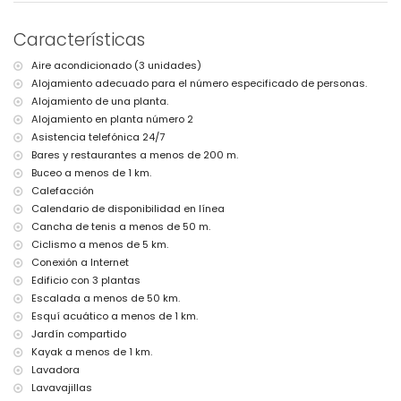
apartamento)
parque más cercano: Montgó, Xàbia (a menos de 2 kilómetros del
Características
apartamento)
aeropuerto más cercano: Alicante (a menos de 100 kilómetros del
Aire acondicionado (3 unidades)
apartamento)
Alojamiento adecuado para el número especificado de personas.
segundo aeropuerto más cercano: Valencia (> 100 kilómetros)
transporte público cercano: autobús a 200 metros
Alojamiento de una planta.
no se permiten mascotas
Alojamiento en planta número 2
El alojamiento es muy adecuado para familias con niños
Asistencia telefónica 24/7
Bares y restaurantes a menos de 200 m.
Instalaciones y servicios incluidos en el precio del alquiler del
apartamento
Buceo a menos de 1 km.
Calefacción
internet (WiFi)
Calendario de disponibilidad en línea
plancha y tabla de planchar
ropa de cama y toallas
Cancha de tenis a menos de 50 m.
servicio de recepción y servicio de emergencia 24 horas
Ciclismo a menos de 5 km.
calefacción central y aire acondicionado
Conexión a Internet
Edificio con 3 plantas
Instalaciones y servicios con coste adicional
Escalada a menos de 50 km.
cama/cuna para niños (bajo demanda)
Esquí acuático a menos de 1 km.
Actividades de entretenimiento y ocio para sus vacaciones en
Jardín compartido
Xàbia, Costa Blanca
Kayak a menos de 1 km.
Lavadora
bar (a menos de 500 metros de la casa)
discoteca, paseo marítimo (El Arenal y Xàbia) (a menos de 1000
Lavavajillas
metros de la casa)