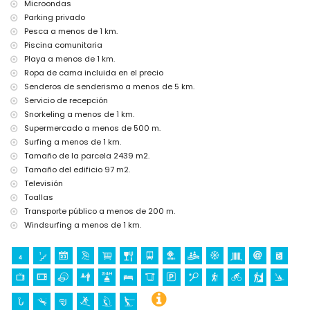
Microondas
cine (a menos de 5 kilómetros de la casa)
Parking privado
Lugares de interés y cultura en Xàbia, Costa Blanca
Pesca a menos de 1 km.
Piscina comunitaria
museo (Histórico de Xàbia), iglesia (Virgen del Loreto), monumento
Playa a menos de 1 km.
(Pueblo de Xàbia), edificio arquitectónico (Histórico de Xàbia) y lugar
Ropa de cama incluida en el precio
histórico (Pueblo de Xàbia) (a menos de 5 kilómetros del alojamiento)
ruina (Molinos del Viento y Xàbia) (a menos de 10 kilómetros del
Senderos de senderismo a menos de 5 km.
alojamiento)
Servicio de recepción
castillo (Portal de la Villa y Denia) (a menos de 25 kilómetros del
Snorkeling a menos de 1 km.
alojamiento)
Supermercado a menos de 500 m.
Deportes
Surfing a menos de 1 km.
Tamaño de la parcela 2439 m2.
tenis, kayak, pesca, buceo, snorkel, surf, windsurf y esquí acuático (a
Tamaño del edificio 97 m2.
menos de 1000 metros del apartamento)
senderismo y ciclismo (a menos de 5 kilómetros del apartamento)
Televisión
golf (Club de Golf, Xàbia) y equitación (a menos de 10 kilómetros del
Toallas
apartamento)
Transporte público a menos de 200 m.
escalada (a menos de 50 kilómetros del apartamento)
Windsurfing a menos de 1 km.