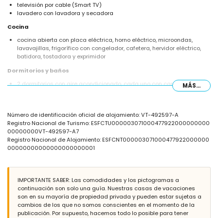
televisión por cable (Smart TV)
lavadero con lavadora y secadora
Cocina
cocina abierta con placa eléctrica, horno eléctrico, microondas,
lavavajillas, frigorífico con congelador, cafetera, hervidor eléctrico,
batidora, tostadora y exprimidor
Dormitorios y baños
2 dormitorios con aire acondicionado, cada uno con cama tamaño
MÁS...
king (de 210 por 180 cm) y baño en suite
dormitorio con aire acondicionado, cama tamaño king (de 210 por
180 cm), televisión y baño en suite
Número de identificación oficial de alojamiento: VT-492597-A
baño en suite con lavabo individual, bañera con combinación de
Registro Nacional de Turismo: ESFCTU000003071000477922000000000
ducha, bidé y WC
00000000VT-492597-A7
2 baños en suite, cada uno con lavabo individual, ducha y WC
Registro Nacional de Alojamiento: ESFCNT000003071000477922000000
Exterior de la villa
00000000000000000000001
parcela vallada
piscina privada de 11m x 3m y 2m de profundidad
jardín con grava, árboles y muebles de jardín con tumbonas
IMPORTANTE SABER: Las comodidades y los pictogramas a
2 terrazas, una de ellas cubierta
continuación son solo una guía. Nuestras casas de vacaciones
barbacoa
son en su mayoría de propiedad privada y pueden estar sujetas a
zona de estar al aire libre y zona de comedor al aire libre
cambios de los que no somos conscientes en el momento de la
2 plazas de aparcamiento privadas
publicación. Por supuesto, hacemos todo lo posible para tener