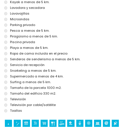
Kayak a menos de 5 km.
cama extra y cuna/cama para niños (bajo petición)
Lavadora y secadora
Lavavajillas
Entretenimiento y actividades de ocio para sus vacaciones en
Microondas
Jávea, Costa Blanca
Parking privado
cine, teatro, discoteca, bar, paseo marítimo (El Arenal y Jávea) (a
Pesca a menos de 5 km.
menos de 5 kilómetros de la casa)
Piragüismo a menos de 5 km.
Visitas turísticas y cultura en Jávea, Costa Blanca
Piscina privada
Playa a menos de 5 km.
museo (Histórico de Jávea), iglesia (Virgen de Loreto, Puerto, Jávea),
monumento (Molinos de Viento, Jávea), edificio arquitectónico
Ropa de cama incluida en el precio
(Pueblo Histórico, Jávea) y lugar histórico (Histórico de Jávea) (a
Senderos de senderismo a menos de 5 km.
menos de 5 kilómetros del alojamiento)
Servicio de recepción
ruinas (Pueblo Histórico y Jávea) (a menos de 10 kilómetros del
Snorkeling a menos de 5 km.
alojamiento)
Supermercado a menos de 4 km.
castillo (Portal de la Vila y Denia) (a menos de 25 kilómetros del
alojamiento)
Surfing a menos de 5 km.
Tamaño de la parcela 1000 m2.
Deportes
Tamaño del edificio 330 m2.
tenis, golf (Club de Golf Jávea), senderismo, ciclismo de montaña,
Televisión
ciclismo, escalada, piragüismo, kayak, pesca, buceo, snorkel y surf (a
Televisión por cable/satélite
menos de 5 kilómetros de la villa)
Toallas
equitación (a menos de 10 kilómetros de la villa)