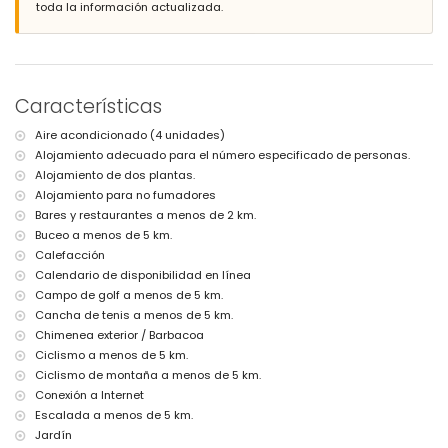
toda la información actualizada.
Más información
pueblo más cercano: Jávea (a menos de 5 kilómetros de la villa)
ribera u orilla más cercana: Mediterráneo, Jávea (a menos de 5
kilómetros de la villa)
playa más cercana: Playa del Arenal (a menos de 5 kilómetros de la
Características
villa)
puerto más cercano: La Fontana, Jávea (a menos de 5 kilómetros de
Aire acondicionado (4 unidades)
la villa)
Alojamiento adecuado para el número especificado de personas.
parque más cercano: Pinosol, Jávea (a menos de 4 kilómetros de la
villa)
Alojamiento de dos plantas.
aeropuerto más cercano: Alicante (a menos de 100 kilómetros de la
Alojamiento para no fumadores
villa)
Bares y restaurantes a menos de 2 km.
segundo aeropuerto más cercano: Valencia (> 100 kilómetros)
Buceo a menos de 5 km.
no se permite fumar
Calefacción
no se permiten mascotas
Calendario de disponibilidad en línea
El alojamiento es muy adecuado para familias con niños
Campo de golf a menos de 5 km.
Instalaciones y servicios incluidos en el precio del alquiler de la
Cancha de tenis a menos de 5 km.
villa
Chimenea exterior / Barbacoa
internet (WiFi)
Ciclismo a menos de 5 km.
aspiradora y plancha con tabla de planchar
Ciclismo de montaña a menos de 5 km.
ropa de cama y toallas
Conexión a Internet
servicio de recepción
Escalada a menos de 5 km.
calefacción por suelo radiante y con aire acondicionado
Jardín
Instalaciones y servicios con costo extra