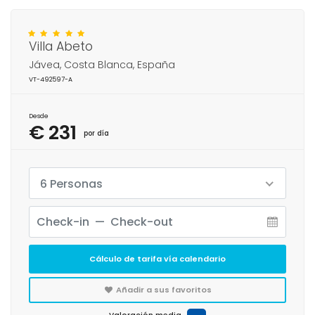
Villa Abeto
Jávea, Costa Blanca, España
VT-492597-A
Desde
€ 231
por día
6 Personas
Cálculo de tarifa vía calendario
Añadir a sus favoritos