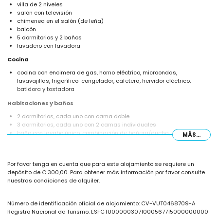
villa de 2 niveles
salón con televisión
chimenea en el salón (de leña)
balcón
5 dormitorios y 2 baños
lavadero con lavadora
Cocina
cocina con encimera de gas, horno eléctrico, microondas,
lavavajillas, frigorífico-congelador, cafetera, hervidor eléctrico,
batidora y tostadora
Habitaciones y baños
2 dormitorios, cada uno con cama doble
3 dormitorios, cada uno con 2 camas individuales
baño con lavabo único, combinación de bañera/ducha, bidé y WC
MÁS...
baño con lavabo único, ducha y WC
Exterior de la villa
Por favor tenga en cuenta que para este alojamiento se requiere un
parcela vallada
depósito de € 300,00. Para obtener más información por favor consulte
piscina privada en forma de riñón de 8m x 4m
nuestras condiciones de alquiler.
jardín con grava, árboles y muebles de jardín con tumbonas
terraza cubierta
barbacoa
Número de identificación oficial de alojamiento: CV-VUT0468709-A
ducha exterior
Registro Nacional de Turismo: ESFCTU000003071000567715000000000
zona de estar al aire libre y comedor exterior