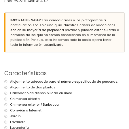
0000CV-VUT0468709-A7
3 plazas de aparcamiento privadas
Más información
IMPORTANTE SABER: Las comodidades y los pictogramas a
playa más cercana: La Grava (a menos de 2 kilómetros de la villa)
continuación son solo una guía. Nuestras casas de vacaciones
se admiten mascotas
son en su mayoría de propiedad privada y pueden estar sujetas a
El alojamiento es muy adecuado para familias con niños
cambios de los que no somos conscientes en el momento de la
Instalaciones y servicios incluidos en el precio del alquiler de la
publicación. Por supuesto, hacemos todo lo posible para tener
villa
toda la información actualizada.
internet (WiFi)
plancha y tabla de planchar
servicio de recepción
Instalaciones y servicios con cargo adicional
Características
ropa de cama y toallas
Alojamiento adecuado para el número especificado de personas.
servicio de lavandería
cama extra y cuna para niños (a petición)
Alojamiento de dos plantas.
Calendario de disponibilidad en línea
Chimenea abierta
Chimenea exterior / Barbacoa
Conexión a Internet
Jardín
Lavadora
Lavandería