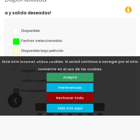
Disponible
Fechas seleccionadas
Disponible bajo petición
Precios a consultar
Este sitio internet utiliza cookies. Si usted continua a navegar por el sitio
consiente en el uso de las cookies.
Llegada no permitida
Acepto
Salida no permitida
Preferencias
No disponible
Rechazar todo
agosto de 2026
Más info aquí
lu
ma
mi
ju
vi
sá
do
1
2
3
4
5
6
7
8
9