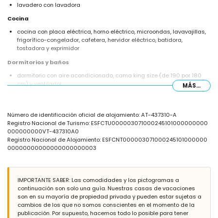
lavadero con lavadora
Cocina
cocina con placa eléctrica, horno eléctrico, microondas, lavavajillas,
frigorífico-congelador, cafetera, hervidor eléctrico, batidora,
tostadora y exprimidor
Dormitorios y baños
dormitorio con aire acondicionado, cama king size (de 190 por 180
cm) y ventilador
MÁS...
dormitorio con aire acondicionado, cama doble (de 200 por 140 cm) y
ventilador
2 dormitorios con aire acondicionado, cada uno con 2 camas
Número de identificación oficial de alojamiento: AT-437310-A
individuales (de 200 por 90 cm) y ventilador
Registro Nacional de Turismo: ESFCTU000003071000245101000000000
2 baños cada uno con lavabo individual, ducha y retrete
000000000VT-437310A0
Exterior de la villa
Registro Nacional de Alojamiento: ESFCNT000003071000245101000000
00000000000000000000003
parcela vallada
piscina privada de 8m x 4m y 2m de profundidad
hermoso jardín con césped, árboles y muebles de jardín con
tumbonas
IMPORTANTE SABER: Las comodidades y los pictogramas a
2 terrazas, una de ellas cubierta
continuación son solo una guía. Nuestras casas de vacaciones
barbacoa
son en su mayoría de propiedad privada y pueden estar sujetas a
ducha exterior
cambios de los que no somos conscientes en el momento de la
zona de estar al aire libre y comedor exterior
publicación. Por supuesto, hacemos todo lo posible para tener
2 plazas de aparcamiento cubiertas privadas y 2 plazas de