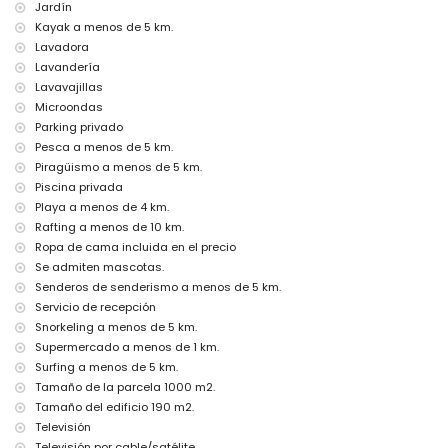
servicio de aeropuerto
Jardín
servicio de lavandería
Kayak a menos de 5 km.
cama extra y camas/cunas para niños (a demanda)
Lavadora
Lavandería
Entretenimiento y actividades de ocio para sus vacaciones en
Jávea, Costa Blanca
Lavavajillas
Microondas
cine, teatro, paseo marítimo (Paseo El Arenal y Jávea) (a menos de 5
Parking privado
kilómetros de la casa)
Pesca a menos de 5 km.
Lugares de interés y cultura en Jávea, Costa Blanca
Piragüismo a menos de 5 km.
museo (Histórico de Jávea, Jávea), iglesia (Virgen de Loreto, Puerto,
Piscina privada
Jávea), monumento (Pueblo de Jávea, Jávea), edificio arquitectónico
Playa a menos de 4 km.
(Histórico de Jávea, Jávea), lugar histórico (Pueblo de Jávea y Jávea)
Rafting a menos de 10 km.
(a menos de 5 kilómetros del alojamiento)
Ropa de cama incluida en el precio
ruinas (Molinos de Viento y Jávea) (a menos de 10 kilómetros del
Se admiten mascotas.
alojamiento)
castillo (Portal de la Vila y Denia) (a menos de 25 kilómetros del
Senderos de senderismo a menos de 5 km.
alojamiento)
Servicio de recepción
Snorkeling a menos de 5 km.
Deportes
Supermercado a menos de 1 km.
tenis (a menos de 1000 metros de la villa)
Surfing a menos de 5 km.
senderismo, ciclismo de montaña, ciclismo, escalada, piragüismo,
Tamaño de la parcela 1000 m2.
kayak, pesca, buceo, esnórquel, surf, windsurf y esquí acuático (a
Tamaño del edificio 190 m2.
menos de 5 kilómetros de la villa)
golf (Club de Golf Jávea), equitación y rafting (a menos de 10
Televisión
kilómetros de la villa)
Televisión por cable/satélite