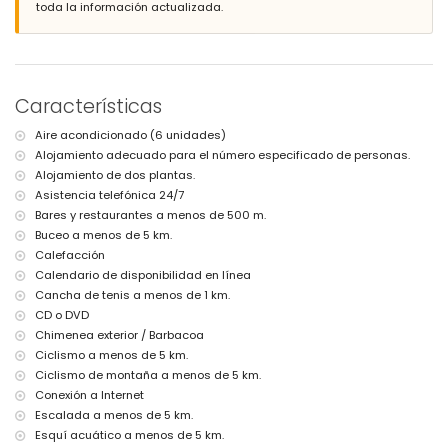
toda la información actualizada.
aparcamiento privadas
Más información
pueblo más cercano: Jávea (a menos de 5 kilómetros de la villa)
ribera o costa más cercana: Mar Mediterráneo, Jávea (a menos de 4
Características
kilómetros de la villa)
playa más cercana: El Arenal, Jávea (a menos de 4 kilómetros de la
Aire acondicionado (6 unidades)
villa)
Alojamiento adecuado para el número especificado de personas.
puerto más cercano: Puerto Aduanas del Mar, Jávea (a menos de 5
kilómetros de la villa)
Alojamiento de dos plantas.
aeropuerto más cercano: Alicante (a menos de 100 kilómetros de la
Asistencia telefónica 24/7
villa)
Bares y restaurantes a menos de 500 m.
segundo aeropuerto más cercano: Valencia (> 100 kilómetros)
Buceo a menos de 5 km.
se admiten mascotas
Calefacción
El alojamiento es muy adecuado para familias con niños
Calendario de disponibilidad en línea
Instalaciones y servicios incluidos en el precio del alquiler de la
Cancha de tenis a menos de 1 km.
villa
CD o DVD
internet (WiFi)
Chimenea exterior / Barbacoa
aspiradora y plancha con tabla de planchar
Ciclismo a menos de 5 km.
ropa de cama y toallas
Ciclismo de montaña a menos de 5 km.
servicio de recepción y servicio de emergencia 24 horas
Conexión a Internet
calefacción central y aire acondicionado
Escalada a menos de 5 km.
Instalaciones y servicios con cargo extra
Esquí acuático a menos de 5 km.