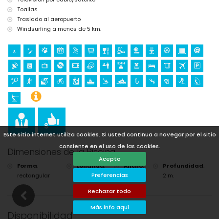
Toallas
Traslado al aeropuerto
Windsurfing a menos de 5 km.
Este sitio internet utiliza cookies. Si usted continua a navegar por el sitio
consiente en el uso de las cookies.
Dimensiones de la Piscina
Acepto
Forma
:
Longitud
:
Ancho
:
Profundidad
:
Preferencias
rectangular
8 m.
4 m.
2 m.
Rechazar todo
Más info aquí
Disponibilidad