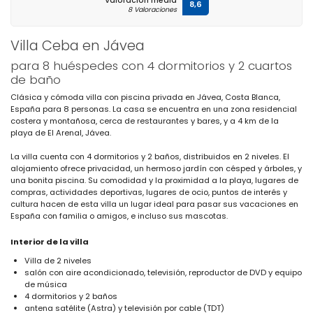
Valoración media
8,6
8 Valoraciones
Villa Ceba en Jávea
para 8 huéspedes con 4 dormitorios y 2 cuartos
de baño
Clásica y cómoda villa con piscina privada en Jávea, Costa Blanca,
España para 8 personas. La casa se encuentra en una zona residencial
costera y montañosa, cerca de restaurantes y bares, y a 4 km de la
playa de El Arenal, Jávea.
La villa cuenta con 4 dormitorios y 2 baños, distribuidos en 2 niveles. El
alojamiento ofrece privacidad, un hermoso jardín con césped y árboles, y
una bonita piscina. Su comodidad y la proximidad a la playa, lugares de
compras, actividades deportivas, lugares de ocio, puntos de interés y
cultura hacen de esta villa un lugar ideal para pasar sus vacaciones en
España con familia o amigos, e incluso sus mascotas.
Interior de la villa
Villa de 2 niveles
salón con aire acondicionado, televisión, reproductor de DVD y equipo
de música
4 dormitorios y 2 baños
antena satélite (Astra) y televisión por cable (TDT)