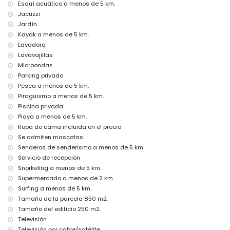
Aspiradora y plancha con tabla de planchar
Esquí acuático a menos de 5 km.
Ropa de cama y toallas
Jacuzzi
Servicio de recepción y servicio de emergencia 24 horas
Jardín
Calefacción central y aire acondicionado
Kayak a menos de 5 km.
Jacuzzi exterior
Lavadora
Instalaciones y servicios con costo adicional
Lavavajillas
Cama extra y camas/cunas para niños (a solicitud)
Microondas
Parking privado
Lugares de interés y cultura en Jávea, Costa Blanca
Pesca a menos de 5 km.
Museo (Pueblo Histórico, Jávea), iglesia (San Bartolomé, Jávea), ruina
Piragüismo a menos de 5 km.
(Pueblo Histórico, Jávea), monumento (Pueblo Histórico, Jávea),
Piscina privada
edificio arquitectónico (Pueblo Histórico, Jávea), lugar histórico
Playa a menos de 5 km.
(Pueblo Histórico y Jávea) (a menos de 10 kilómetros del alojamiento)
Ropa de cama incluida en el precio
Deportes
Se admiten mascotas.
Tenis, senderismo, ciclismo de montaña, ciclismo, escalada,
Senderos de senderismo a menos de 5 km.
piragüismo, kayak, pesca, buceo, snorkel, surf, windsurf y esquí
Servicio de recepción
acuático (a menos de 5 kilómetros de la villa)
Snorkeling a menos de 5 km.
Golf (Club de Golf Jávea, Jávea) y equitación (a menos de 10
Supermercado a menos de 2 km.
kilómetros de la villa)
Surfing a menos de 5 km.
Tamaño de la parcela 850 m2.
Tamaño del edificio 250 m2.
Televisión
Televisión por cable/satélite