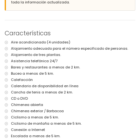
toda la información actualizada.
3 terrazas, de las cuales 2 están cubiertas
Barbacoa
Ducha exterior
Área de estar al aire libre y área de comedor al aire libre
3 plazas de parking privadas
Características
Más información
Aire acondicionado (4 unidades)
Población más cercana: Jávea (a menos de 10 kilómetros de la villa)
Alojamiento adecuado para el número especificado de personas.
Ribera o costa más cercana: Mediterráneo, Jávea (a menos de 5
kilómetros de la villa)
Alojamiento de tres plantas.
Playa más cercana: Cala de la Barraca, Jávea (a menos de 5
Asistencia telefónica 24/7
kilómetros de la villa)
Bares y restaurantes a menos de 2 km.
Puerto más cercano: Duanes del Mar, Jávea (a menos de 10
Buceo a menos de 5 km.
kilómetros de la villa)
Calefacción
Parque más cercano: La Guardia, Jávea (a menos de 5 kilómetros de
Calendario de disponibilidad en línea
la villa)
Aeropuerto más cercano: Alicante (a menos de 100 kilómetros de la
Cancha de tenis a menos de 2 km.
villa)
CD o DVD
Segundo aeropuerto más cercano: Valencia (> 100 kilómetros)
Chimenea abierta
Se admiten mascotas
Chimenea exterior / Barbacoa
El alojamiento es muy adecuado para familias con niños
Ciclismo a menos de 5 km.
Instalaciones y servicios incluidos en el precio del alquiler de la
Ciclismo de montaña a menos de 5 km.
villa
Conexión a Internet
Internet (fibra óptica)
Escalada a menos de 5 km.