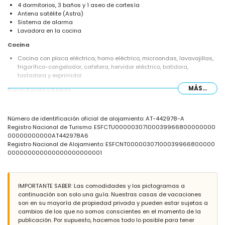
4 dormitorios, 3 baños y 1 aseo de cortesía
Antena satélite (Astra)
Sistema de alarma
Lavadora en la cocina
Cocina
Cocina con placa eléctrica, horno eléctrico, microondas, lavavajillas,
frigorífico-congelador, cafetera, hervidor eléctrico, batidora,
tostadora y exprimidor
MÁS...
Dormitorios y baños
Dormitorio con aire acondicionado, cama queen size (190 por 150
cm), ventilador y baño en suite
Número de identificación oficial de alojamiento: AT-442978-A
Dormitorio con aire acondicionado, 2 camas individuales (190 por 90
Registro Nacional de Turismo: ESFCTU00000307100039966800000000
cm), ventilador y baño en suite
00000000000AT442978A6
2 dormitorios con aire acondicionado, cada uno con 2 camas
Registro Nacional de Alojamiento: ESFCNT00000307100039966800000
individuales (190 por 90 cm) y ventilador
000000000000000000000001
Baño en suite con doble lavabo, combinación de bañera/ducha y
inodoro
Baño en suite con lavabo individual, ducha e inodoro
Baño con doble lavabo, ducha e inodoro
IMPORTANTE SABER: Las comodidades y los pictogramas a
continuación son solo una guía. Nuestras casas de vacaciones
Exterior de la villa
son en su mayoría de propiedad privada y pueden estar sujetas a
Parcela vallada
cambios de los que no somos conscientes en el momento de la
Piscina privada con forma de riñón de 8m x 4m y 2m de profundidad
publicación. Por supuesto, hacemos todo lo posible para tener
Jardín con árboles y mobiliario de jardín con tumbonas