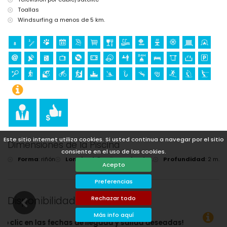
Toallas
Windsurfing a menos de 5 km.
Este sitio internet utiliza cookies. Si usted continua a navegar por el sitio
Dimensiones de la Piscina
consiente en el uso de las cookies.
Forma
:
riñón
Longitud
:
8 m.
Ancho
:
4 m.
Profundidad
:
2 m.
Acepto
Preferencias
Disponibilidad
Rechazar todo
Más info aquí
 llegada y salida deseadas!