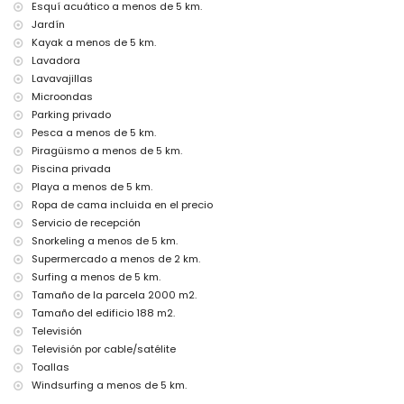
Jávea, Costa Blanca
Esquí acuático a menos de 5 km.
Jardín
bar (a menos de 5 kilómetros de la casa)
Kayak a menos de 5 km.
Lugares de interés y cultura en Jávea, Costa Blanca
Lavadora
museo (Histórico de Jávea, Jávea), iglesia (San Bartolomé, Pueblo,
Lavavajillas
Jávea), monumento (Pueblo de Jávea, Jávea), edificio arquitectónico
Microondas
(Pueblo de Jávea, Jávea), lugar histórico (Pueblo de Jávea y Jávea)
Parking privado
(a menos de 5 kilómetros del alojamiento)
Pesca a menos de 5 km.
ruina (Molinos de Viento y Jávea) (a menos de 10 kilómetros del
Piragüismo a menos de 5 km.
alojamiento)
castillo (Portal de la Vila y Denia) (a menos de 25 kilómetros del
Piscina privada
alojamiento)
Playa a menos de 5 km.
Ropa de cama incluida en el precio
Deportes
Servicio de recepción
ciclismo de montaña y ciclismo (a menos de 1000 metros de la villa)
Snorkeling a menos de 5 km.
tenis, golf (Golf la Sella), escalada, canotaje, kayak, pesca, buceo,
Supermercado a menos de 2 km.
snorkel, surf, windsurf y esquí acuático (a menos de 5 kilómetros de
Surfing a menos de 5 km.
la villa)
equitación (a menos de 10 kilómetros de la villa)
Tamaño de la parcela 2000 m2.
Tamaño del edificio 188 m2.
Televisión
Televisión por cable/satélite
Toallas
Windsurfing a menos de 5 km.