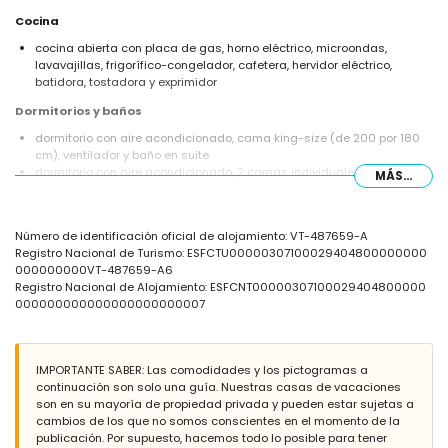
Cocina
cocina abierta con placa de gas, horno eléctrico, microondas,
lavavajillas, frigorífico-congelador, cafetera, hervidor eléctrico,
batidora, tostadora y exprimidor
Dormitorios y baños
dormitorio con aire acondicionado, cama king-size (de 200 por 180
cm), ventilador y baño en suite
dormitorio con aire acondicionado, 2 camas individuales y ventilador
MÁS...
baño en suite con lavabo individual, combinación de bañera/ducha y
WC
baño con lavabo individual, ducha y WC
Número de identificación oficial de alojamiento: VT-487659-A
Exterior de la villa
Registro Nacional de Turismo: ESFCTU00000307100029404800000000
000000000VT-487659-A6
terreno grande y vallado
Registro Nacional de Alojamiento: ESFCNT00000307100029404800000
piscina privada de 9m x 4m y 2m de profundidad
000000000000000000000007
jardín con grava, árboles y muebles de jardín con tumbonas
4 terrazas, de las cuales 2 están cubiertas
barbacoa
zona de estar al aire libre y zona de comedor al aire libre
IMPORTANTE SABER: Las comodidades y los pictogramas a
espacio de aparcamiento cubierto privado
continuación son solo una guía. Nuestras casas de vacaciones
son en su mayoría de propiedad privada y pueden estar sujetas a
Más información
cambios de los que no somos conscientes en el momento de la
pueblo más cercano: Jávea (a menos de 5 kilómetros de la villa)
publicación. Por supuesto, hacemos todo lo posible para tener