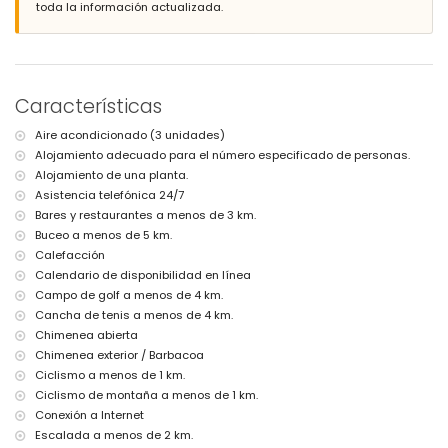
río o costa más cercano: Mediterráneo, Jávea (a menos de 5
toda la información actualizada.
kilómetros de la villa)
playa más cercana: El Arenal, Jávea (a menos de 5 kilómetros de la
villa)
puerto más cercano: Puerto Aduanas del Mar, Jávea (a menos de 5
kilómetros de la villa)
Características
parque más cercano: Montgó, Jávea (a menos de 1000 metros de la
villa)
Aire acondicionado (3 unidades)
aeropuerto más cercano: Alicante (a menos de 100 kilómetros de la
Alojamiento adecuado para el número especificado de personas.
villa)
segundo aeropuerto más cercano: Valencia (> 100 kilómetros)
Alojamiento de una planta.
no se permiten mascotas
Asistencia telefónica 24/7
El alojamiento es muy adecuado para familias con niños
Bares y restaurantes a menos de 3 km.
Buceo a menos de 5 km.
Instalaciones y servicios incluidos en el precio del alquiler de la
villa
Calefacción
Calendario de disponibilidad en línea
internet (WiFi)
Campo de golf a menos de 4 km.
plancha y tabla de planchar
ropa de cama y toallas
Cancha de tenis a menos de 4 km.
servicio de recepción y servicio de emergencia 24 horas
Chimenea abierta
calefacción por aire y aire acondicionado
Chimenea exterior / Barbacoa
Ciclismo a menos de 1 km.
Instalaciones y servicios con coste extra
Ciclismo de montaña a menos de 1 km.
cama/cuna de bebé (bajo demanda)
Conexión a Internet
Entretenimiento y actividades de ocio para sus vacaciones en
Escalada a menos de 2 km.