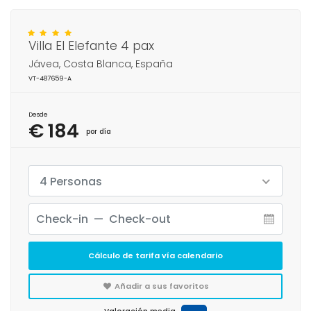
Villa El Elefante 4 pax
Jávea, Costa Blanca, España
VT-487659-A
Desde
€ 184
por día
4 Personas
Cálculo de tarifa vía calendario
Añadir a sus favoritos