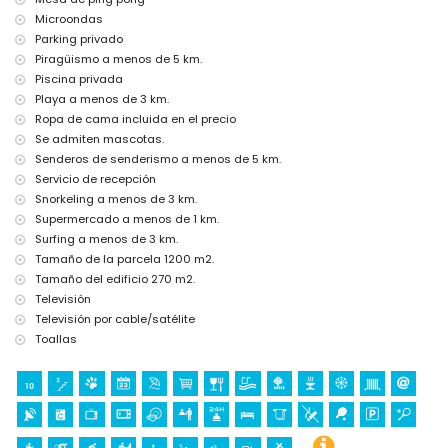
Ropa de cama y toallas
Servicio de recepción y servicio de emergencia 24 horas
Microondas
Ping-pong
Parking privado
Calefacción por aire y aire acondicionado
Piragüismo a menos de 5 km.
Piscina privada
Instalaciones y servicios con cargo adicional
Playa a menos de 3 km.
Cama extra y cuna para niños (a petición)
Ropa de cama incluida en el precio
Entretenimiento y actividades de ocio para sus vacaciones en
Se admiten mascotas.
Jávea, Costa Blanca
Senderos de senderismo a menos de 5 km.
Servicio de recepción
Bar (a menos de 1000 metros de la casa)
Cine, discoteca, paseo marítimo (El Arenal y Jávea) (a menos de 5
Snorkeling a menos de 3 km.
kilómetros de la casa)
Supermercado a menos de 1 km.
Surfing a menos de 3 km.
Lugares de interés y cultura en Jávea, Costa Blanca
Tamaño de la parcela 1200 m2.
Museo (Histórico de Jávea, Jávea), iglesia (Virgen de Loreto, Puerto,
Tamaño del edificio 270 m2.
Jávea), ruina (Molinos de Viento, Jávea), monumento (Pueblo de
Televisión
Jávea, Jávea), edificio arquitectónico (Pueblo de Jávea, Jávea), lugar
Televisión por cable/satélite
histórico (Pueblo de Jávea y Jávea) (a menos de 10 kilómetros del
alojamiento)
Toallas
Castillo (Portal de la Vila y Denia) (a menos de 25 kilómetros del
alojamiento)
Deportes
Tenis, senderismo, ciclismo de montaña, ciclismo, escalada,
piragüismo, kayak, buceo, snorkel y surf (a menos de 5 kilómetros de