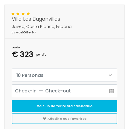
Villa Las Buganvillas
Jávea, Costa Blanca, España
CV-VUT0508448-A
Desde
€ 323
por día
10 Personas
Cálculo de tarifa vía calendario
Añadir a sus favoritos