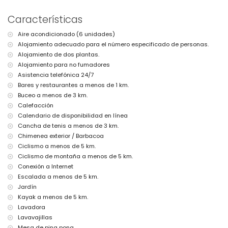
Barbacoa
Características
Ducha exterior
Zona de estar y comedor al aire libre
Aire acondicionado (6 unidades)
2 plazas de aparcamiento privadas
Alojamiento adecuado para el número especificado de personas.
Más información
Alojamiento de dos plantas.
Pueblo más cercano: Jávea (a menos de 4 kilómetros de la villa)
Alojamiento para no fumadores
Orilla o ribera más cercana: Mediterráneo, Jávea (a menos de 3
Asistencia telefónica 24/7
kilómetros de la villa)
Bares y restaurantes a menos de 1 km.
Playa más cercana: El Arenal, Jávea (a menos de 3 kilómetros de la
Buceo a menos de 3 km.
villa)
Calefacción
Puerto más cercano: Nou Fontana (a menos de 3 kilómetros de la
villa)
Calendario de disponibilidad en línea
Parque más cercano: Pinosol (a menos de 4 kilómetros de la villa)
Cancha de tenis a menos de 3 km.
Aeropuerto más cercano: Alicante (a menos de 100 kilómetros de la
Chimenea exterior / Barbacoa
villa)
Ciclismo a menos de 5 km.
Segundo aeropuerto más cercano: Valencia (> 100 kilómetros)
Ciclismo de montaña a menos de 5 km.
No se permite fumar
Se permiten mascotas
Conexión a Internet
El alojamiento es muy adecuado para familias con niños
Escalada a menos de 5 km.
Jardín
Instalaciones y servicios incluidos en el precio del alquiler de la
Kayak a menos de 5 km.
villa
Lavadora
Internet (fibra óptica)
Lavavajillas
Plancha y tabla de planchar
Mesa de ping pong