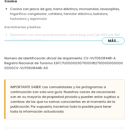
Cocina
Cocina con placa de gas, horno eléctrico, microondas, lavavajillas,
frigorífico-congelador, cafetera, hervidor eléctrico, batidora,
tostadora y exprimidor
Dormitorios y baños
Dormitorio con aire acondicionado, cama king size (de 200 por 180
cm) y baño en suite
MÁS...
Dormitorio con aire acondicionado, cama queen size (de 200 por 160
cm) y baño en suite
Dormitorio con aire acondicionado, cama king size (de 190 por 180
Número de identificación oficial de alojamiento: CV-VUT0508448-A
cm)
Registro Nacional de Turismo: ESFCTU000003071000182710000000000
Dormitorio con aire acondicionado, cama queen size (de 200 por 150
0000CV-VUT0508448-A0
cm)
Dormitorio con aire acondicionado y 2 camas individuales (de 190
por 90 cm)
Baño en suite con lavabo individual, ducha, bidet y WC
IMPORTANTE SABER: Las comodidades y los pictogramas a
Baño en suite con doble lavabo, ducha y WC
continuación son solo una guía. Nuestras casas de vacaciones
Baño con lavabo individual, combinación bañera/ducha y WC
son en su mayoría de propiedad privada y pueden estar sujetas a
cambios de los que no somos conscientes en el momento de la
Exterior de la villa
publicación. Por supuesto, hacemos todo lo posible para tener
Parcela grande
toda la información actualizada.
Piscina privada de 10m x 6m y 2m de profundidad
Hermoso jardín con césped, árboles y mobiliario de jardín con
tumbonas
3 terrazas, una de ellas cubierta