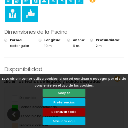
la villa)
Golf (Club de Golf, Jávea) y equitación (a menos de 10 kilómetros de
la villa)
Dimensiones de la Piscina
Forma
:
Longitud
:
Ancho
:
Profundidad
:
rectangular
10 m.
6 m.
2 m.
Disponibilidad
Este sitio internet utiliza cookies. Si usted continua a navegar por el sitio
¡Puede calc
consiente en el uso de las cookies.
Acepto
Disponible
Preferencias
Fechas seleccionadas
Rechazar todo
Disponible bajo petición
Más info aquí
Precios a consultar