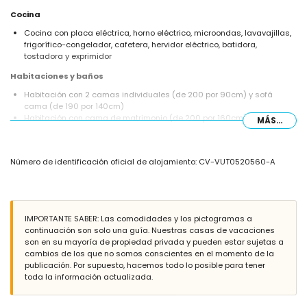
Cocina
Cocina con placa eléctrica, horno eléctrico, microondas, lavavajillas,
frigorífico-congelador, cafetera, hervidor eléctrico, batidora,
tostadora y exprimidor
Habitaciones y baños
Habitación con 2 camas individuales (de 200 por 90cm) y sofá
cama (de 190 por 140cm)
Habitación con cama de matrimonio (de 200 por 160cm), ventilador y
MÁS...
baño en suite
Habitación con cama de matrimonio (de 200 por 160cm) y ventilador
Habitación con 2 camas individuales (de 200 por 90cm) y ventilador
Número de identificación oficial de alojamiento: CV-VUT0520560-A
Baño en suite con lavabo individual, bañera y WC
Baño con lavabo individual, bañera, bidet y WC
Baño con lavabo individual, bañera y WC
Exterior de la villa
IMPORTANTE SABER: Las comodidades y los pictogramas a
Amplia parcela cerrada
continuación son solo una guía. Nuestras casas de vacaciones
Piscina privada de forma de riñón de 8m x 4m y 2m de profundidad
son en su mayoría de propiedad privada y pueden estar sujetas a
Hermoso jardín con césped, grava, árboles, y muebles de jardín con
cambios de los que no somos conscientes en el momento de la
tumbonas
publicación. Por supuesto, hacemos todo lo posible para tener
Invernadero / jardín de invierno
toda la información actualizada.
3 terrazas, una de ellas cubierta
Cocina exterior y barbacoa
Zona de estar al aire libre y comedor exterior