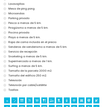
Calefacción central y aire acondicionado
Lavavajillas
Instalaciones y servicios con costo adicional
Mesa de ping pong
Microondas
Cama extra y camas/cunas de niños (bajo demanda)
Parking privado
Actividades de entretenimiento y ocio para sus vacaciones en
Pesca a menos de 5 km.
Jávea, Costa Blanca
Piragüismo a menos de 5 km.
Cine, teatro, bar y paseo marítimo (Mediterráneo (Puerto)) (a menos
Piscina privada
de 5 kilómetros de la casa)
Playa a menos de 5 km.
Monumentos y cultura en Jávea, Costa Blanca
Ropa de cama incluida en el precio
Senderos de senderismo a menos de 5 km.
Museo (Histórico de Jávea, Jávea), iglesia (Nuestra Señora de Loreto,
Servicio de recepción
Puerto, Jávea), ruina (Molinos de Viento, Jávea), monumento (Casco
Antiguo de Jávea, Jávea), edificio arquitectónico (Casco Antiguo de
Snorkeling a menos de 5 km.
Jávea, Jávea), lugar histórico (Casco Antiguo de Jávea y Jávea) (a
Supermercado a menos de 1 km.
menos de 5 kilómetros del alojamiento)
Surfing a menos de 5 km.
Castillo (Portal de la Vila y Dénia) (a menos de 25 kilómetros del
Tamaño de la parcela 2000 m2.
alojamiento)
Tamaño del edificio 250 m2.
Deportes
Televisión
Televisión por cable/satélite
Tenis, golf (Club de Golf Jávea), equitación, senderismo, ciclismo de
montaña, ciclismo, escalada, piragüismo, kayak, pesca, buceo,
Toallas
snorkel y surf (a menos de 5 kilómetros de la villa)