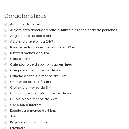
3 plazas de aparcamiento privadas
Más información
Características
Pueblo más cercano: Jávea (a menos de 1000 metros de la villa)
Aire acondicionado
Ribera o litoral más cercano: Mar Mediterráneo, Jávea (a menos de 5
Alojamiento adecuado para el número especificado de personas.
kilómetros de la villa)
Playa más cercana: La Grava, Jávea (a menos de 5 kilómetros de la
Alojamiento de dos plantas.
villa)
Asistencia telefónica 24/7
Puerto más cercano: Aduanas del Mar, Jávea (a menos de 5
Bares y restaurantes a menos de 100 m.
kilómetros de la villa)
Buceo a menos de 5 km.
Parque más cercano: Montgó, Jávea (a menos de 5 kilómetros de la
Calefacción
villa)
Calendario de disponibilidad en línea
Aeropuerto más cercano: Alicante (a menos de 100 kilómetros de la
villa)
Campo de golf a menos de 5 km.
Segundo aeropuerto más cercano: Valencia (> 100 kilómetros)
Cancha de tenis a menos de 5 km.
No se permiten mascotas
Chimenea exterior / Barbacoa
El alojamiento es muy adecuado para familias con niños
Ciclismo a menos de 5 km.
Instalaciones y servicios incluidos en el precio del alquiler de la
Ciclismo de montaña a menos de 5 km.
villa
Club hípico a menos de 5 km.
Conexión a Internet
Internet (fibra óptica)
Aspiradora y plancha con tabla de planchar
Escalada a menos de 5 km.
Ropa de cama y toallas
Jardín
Servicio de recepción y servicio de emergencia 24 horas
Kayak a menos de 5 km.
Tenis de mesa
Lavadora