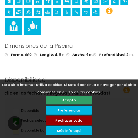
Dimensiones de la Piscina
Forma
:
riñón
Longitud
:
8 m.
Ancho
:
4 m.
Profundidad
:
2 m.
Disponibilidad
Este sitio internet utiliza cookies. Si usted continua a navegar por el sitio
consiente en el uso de las cookies.
as!
Acepto
Preferencias
Disponible
Rechazar todo
Fechas seleccionadas
Disponible bajo petición
Más info aquí