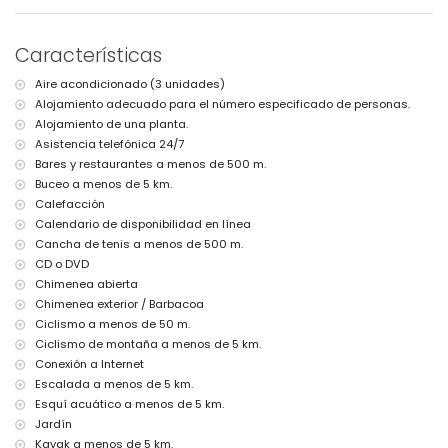
pueblo más cercano: Jávea (a menos de 5 kilómetros de la villa)
orilla o ribera más cercana: Mediterráneo, Jávea (a menos de 2
kilómetros de la villa)
Características
playa más cercana: Playa Ambolo, Jávea (a menos de 2 kilómetros
de la villa)
Aire acondicionado (3 unidades)
puerto más cercano: Puerto aduanas del mar, Jávea (a menos de 5
Alojamiento adecuado para el número especificado de personas.
kilómetros de la villa)
parque más cercano: Cabo la Nao, Jávea (a menos de 1000 metros
Alojamiento de una planta.
de la villa)
Asistencia telefónica 24/7
aeropuerto más cercano: Alicante (a menos de 100 kilómetros de la
Bares y restaurantes a menos de 500 m.
villa)
Buceo a menos de 5 km.
segundo aeropuerto más cercano: Valencia (> 100 kilómetros)
Calefacción
transporte público cercano: autobús a 500 metros y tren a 50
Calendario de disponibilidad en línea
kilómetros
se admiten mascotas
Cancha de tenis a menos de 500 m.
El alojamiento es muy adecuado para familias con niños
CD o DVD
Chimenea abierta
Instalaciones y servicios incluidos en el precio del alquiler de la
villa
Chimenea exterior / Barbacoa
Ciclismo a menos de 50 m.
internet (WiFi)
Ciclismo de montaña a menos de 5 km.
aspiradora y plancha con tabla de planchar
Conexión a Internet
ropa de cama y toallas
servicio de recepción y servicio de emergencia 24 horas
Escalada a menos de 5 km.
calefacción central y aire acondicionado
Esquí acuático a menos de 5 km.
Jardín
Instalaciones y servicios con cargo adicional
Kayak a menos de 5 km.