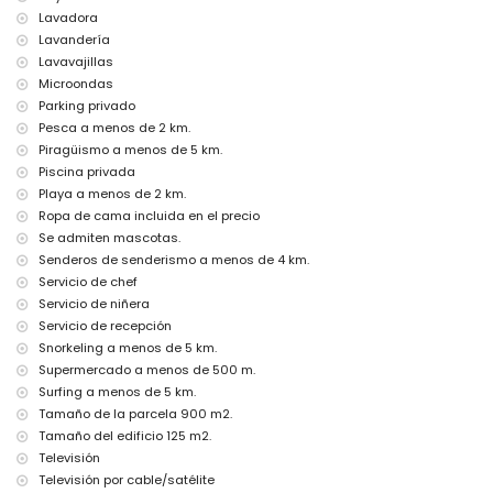
servicio de aeropuerto
Lavadora
servicio de cocinero, servicio de lavandería y servicio de niñera
Lavandería
cama extra y camas/cunas para niños (bajo demanda)
Lavavajillas
Entretenimiento y actividades de ocio para sus vacaciones en
Microondas
Jávea, Costa Blanca
Parking privado
teatro, discoteca, bar y paseo marítimo (El Arenal Jávea Playa) (a
Pesca a menos de 2 km.
menos de 5 kilómetros de la casa)
Piragüismo a menos de 5 km.
Piscina privada
Lugares de interés y cultura en Jávea, Costa Blanca
Playa a menos de 2 km.
iglesia (Virgen de Loreto, Puerto, Jávea), monumento (Pueblo de
Ropa de cama incluida en el precio
Jávea, Jávea), lugar histórico (Pueblo de Jávea y Jávea) (a menos de
Se admiten mascotas.
5 kilómetros del alojamiento)
edificio arquitectónico (Puerto de Jávea) (a menos de 10 kilómetros
Senderos de senderismo a menos de 4 km.
del alojamiento)
Servicio de chef
museo (Histórico de Jávea, Jávea), castillo (Portal de la Vila, Denia),
Servicio de niñera
ruina (Molinos de Viento y Jávea) (a menos de 25 kilómetros del
Servicio de recepción
alojamiento)
Snorkeling a menos de 5 km.
Deportes
Supermercado a menos de 500 m.
Surfing a menos de 5 km.
tenis y ciclismo (a menos de 1000 metros de la villa)
senderismo, ciclismo de montaña, escalada, canoa, kayak, pesca,
Tamaño de la parcela 900 m2.
buceo, esnórquel, surf, windsurf y esquí acuático (a menos de 5
Tamaño del edificio 125 m2.
kilómetros de la villa)
Televisión
golf (Club de Golf Jávea) y equitación (a menos de 10 kilómetros de
Televisión por cable/satélite
la villa)