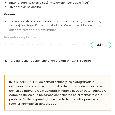
antena satélite (Astra (DE)) y televisión por cable (TDT)
lavadora en la cocina
Cocina
cocina abierta con cocina de gas, horno eléctrico, microondas,
lavavajillas, frigorífico-congelador, cafetera, hervidor eléctrico,
batidora, tostadora y exprimidor
Dormitorios y baños
dormitorio con aire acondicionado y cama queen size (200 x 160 cm)
MÁS...
dormitorio con aire acondicionado y 2 camas individuales (200 x 90
cm)
baño con lavabo individual, ducha y WC
Número de identificación oficial de alojamiento: AT-505586-A
Exterior de la villa
parcela vallada
piscina privada de 8m x 4m y 2m de profundidad
maravilloso jardín con césped, grava, árboles y muebles de jardín
IMPORTANTE SABER: Las comodidades y los pictogramas a
con tumbonas
continuación son solo una guía. Nuestras casas de vacaciones
terraza cubierta
son en su mayoría de propiedad privada y pueden estar sujetas a
barbacoa
cambios de los que no somos conscientes en el momento de la
zona de comedor al aire libre
publicación. Por supuesto, hacemos todo lo posible para tener
2 plazas de aparcamiento privado cerrado
toda la información actualizada.
Más información