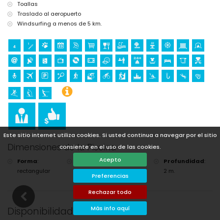
Toallas
Traslado al aeropuerto
Windsurfing a menos de 5 km.
Este sitio internet utiliza cookies. Si usted continua a navegar por el sitio
Dimensiones de la Piscina
consiente en el uso de las cookies.
Acepto
Forma
:
Longitud
:
Ancho
:
Profundidad
:
rectangular
8 m.
4 m.
2 m.
Preferencias
Rechazar todo
Más info aquí
Disponibilidad