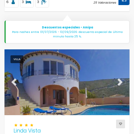
9,3
6
3
3
25 Valoraciones
Descuentos especiales - Amipa
Para noches entre 01/07/2026 - 13/09/2026: descuento especial de último
minuto hasta 25 %.
VILLA
Previous
Next
Linda Vista