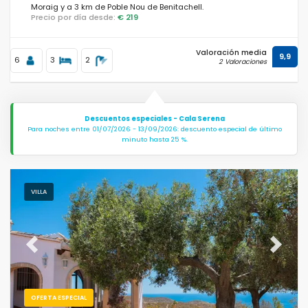
Moraig y a 3 km de Poble Nou de Benitachell.
Precio por día desde:
€ 219
Distancias
Valoración media
9,9
6
3
2
2 Valoraciones
Confort
Descuentos especiales - Cala Serena
Para noches entre 01/07/2026 - 13/09/2026: descuento especial de último
minuto hasta 25 %.
Servicios
VILLA
Vistas
Previous
Next
Categorías adicionales
OFERTA ESPECIAL