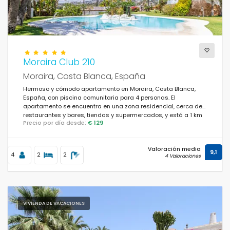
Moraira Club 210
Moraira, Costa Blanca, España
Hermoso y cómodo apartamento en Moraira, Costa Blanca,
España, con piscina comunitaria para 4 personas. El
apartamento se encuentra en una zona residencial, cerca de
restaurantes y bares, tiendas y supermercados, y está a 1 km
Precio por día desde:
€ 129
de la playa.
Valoración media
9,1
4
2
2
4 Valoraciones
VIVIENDA DE VACACIONES