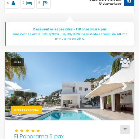
9,1
4
2
2
10 Valoraciones
Descuentos especiales - El Panorama 4 pax
Para noches entre 01/07/2026 - 13/09/2026: descuento especial de último
minuto hasta 25 %.
VILLA
Previous
Next
OFERTA ESPECIAL
El Panorama 6 pax