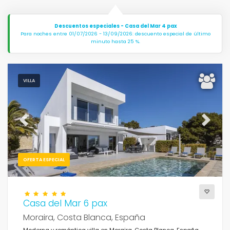
Descuentos especiales - Casa del Mar 4 pax
Para noches entre 01/07/2026 - 13/09/2026: descuento especial de último
minuto hasta 25 %.
VILLA
Previous
Next
OFERTA ESPECIAL
Casa del Mar 6 pax
Moraira, Costa Blanca, España
Moderna y romántica villa en Moraira, Costa Blanca, España,