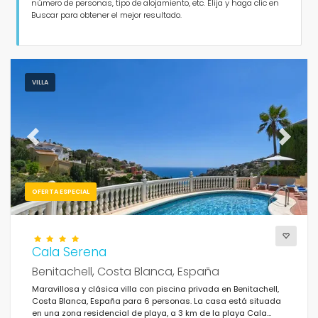
Personas
número de personas, tipo de alojamiento, etc. Elija y haga clic en
Buscar para obtener el mejor resultado.
Dormitorios
Cuartos de baño
VILLA
Previous
Next
Servicios populares
OFERTA ESPECIAL
Condiciones
Cala Serena
Benitachell, Costa Blanca, España
Maravillosa y clásica villa con piscina privada en Benitachell,
Costa Blanca, España para 6 personas. La casa está situada
Opciones
en una zona residencial de playa, a 3 km de la playa Cala