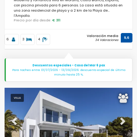
con piscina privada para 6 personas. La casa está situada en
una zona residencial de playa y a 2 km de la Playa de
l'Ampolla.
Precio por día desde:
€ 311
Valoración media
9,6
6
3
4
34 Valoraciones
Descuentos especiales - Casa del Mar 6 pax
Para noches entre 01/07/2026 - 13/09/2026: descuento especial de último
minuto hasta 25 %.
VILLA
Previous
Next