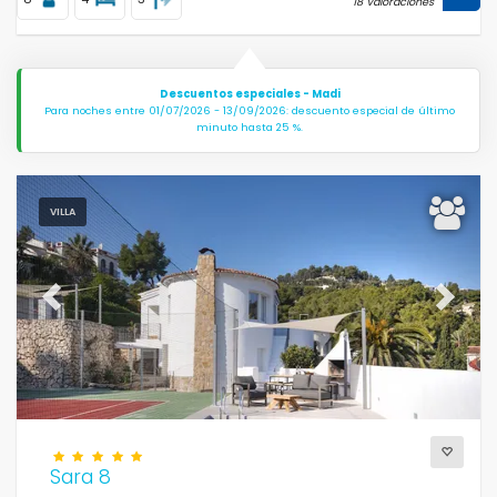
18 Valoraciones
Descuentos especiales - Madi
Para noches entre 01/07/2026 - 13/09/2026: descuento especial de último
minuto hasta 25 %.
VILLA
Previous
Next
Sara 8