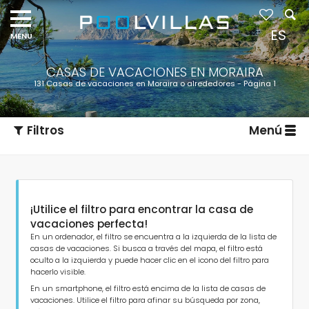
Navigation
menu
ES
CASAS DE VACACIONES EN MORAIRA
131 Casas de vacaciones en Moraira o alrededores - Página 1
Filtros
Menú
¡Utilice el filtro para encontrar la casa de
vacaciones perfecta!
En un ordenador, el filtro se encuentra a la izquierda de la lista de
casas de vacaciones. Si busca a través del mapa, el filtro está
oculto a la izquierda y puede hacer clic en el icono del filtro para
Tipo de alojamiento
hacerlo visible.
En un smartphone, el filtro está encima de la lista de casas de
vacaciones. Utilice el filtro para afinar su búsqueda por zona,