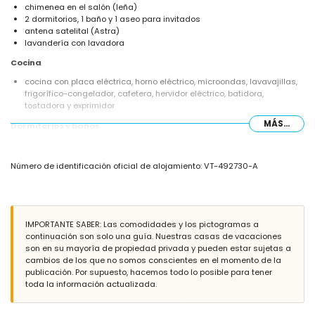
chimenea en el salón (leña)
2 dormitorios, 1 baño y 1 aseo para invitados
antena satelital (Astra)
lavandería con lavadora
Cocina
cocina con placa eléctrica, horno eléctrico, microondas, lavavajillas,
frigorífico-congelador, cafetera, hervidor eléctrico, batidora,
tostadora y exprimidor
MÁS...
Dormitorios y baños
dormitorio con aire acondicionado y cama doble
dormitorio con aire acondicionado y 2 camas individuales
Número de identificación oficial de alojamiento: VT-492730-A
baño con lavabo individual, combinación bañera/ducha y aseo
Exterior del apartamento
parcela vallada
piscina comunitaria de 15m x 6m y 2m de profundidad
IMPORTANTE SABER: Las comodidades y los pictogramas a
jardín comunitario con césped y árboles
continuación son solo una guía. Nuestras casas de vacaciones
2 terrazas cubiertas
son en su mayoría de propiedad privada y pueden estar sujetas a
ducha exterior
cambios de los que no somos conscientes en el momento de la
zona de estar al aire libre
publicación. Por supuesto, hacemos todo lo posible para tener
espacio de garaje comunitario
toda la información actualizada.
Más información