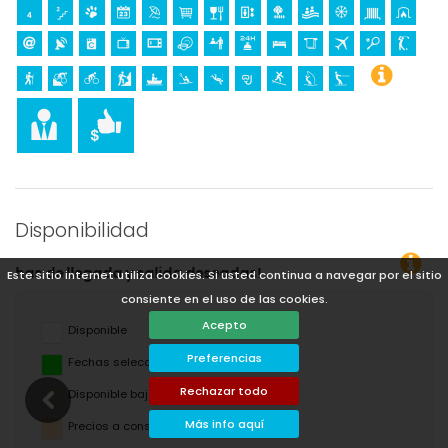
Disponibilidad
¡P
Este sitio internet utiliza cookies. Si usted continua a navegar por el sitio
consiente en el uso de las cookies.
Acepto
Disponible
Preferencias
Fechas seleccionadas
Rechazar todo
Disponible bajo petición
Más info aquí
Precios a consultar