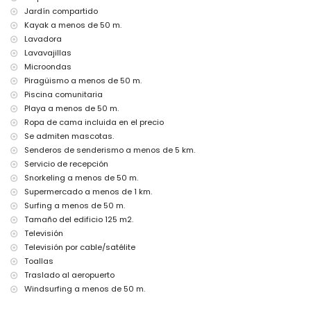
Instalaciones y servicios con cargo adicional
Jardín compartido
Kayak a menos de 50 m.
servicio de aeropuerto
Lavadora
cama/cuna para niños (bajo demanda)
Lavavajillas
Entretenimiento y actividades de ocio para sus vacaciones en
Microondas
Moraira, Costa Blanca
Piragüismo a menos de 50 m.
bar (a menos de 500 metros de la casa)
Piscina comunitaria
discoteca (a menos de 1000 metros de la casa)
Playa a menos de 50 m.
paseo marítimo (El Portet) (a menos de 5 kilómetros de la casa)
Ropa de cama incluida en el precio
Lugares de interés y cultura en Moraira, Costa Blanca
Se admiten mascotas.
Senderos de senderismo a menos de 5 km.
iglesia (Iglesia Parroquial de Santa Catalina), castillo (Castell de
Moraira), ruina (Castell de Moraira), monumento (Torre de Vigía del
Servicio de recepción
Cap d'Or) y lugar histórico (Centro histórico) (a menos de 5
Snorkeling a menos de 50 m.
kilómetros del alojamiento)
Supermercado a menos de 1 km.
museo (Ecomuseo Cemroqt L'almassera) (a menos de 10 kilómetros
Surfing a menos de 50 m.
del alojamiento)
Tamaño del edificio 125 m2.
Deportes
Televisión
Televisión por cable/satélite
piragüismo, kayak, buceo, snorkel, surf y windsurf (a menos de 1000
metros del apartamento)
Toallas
tenis, golf (Club de Golf Ifach), senderismo, ciclismo de montaña,
Traslado al aeropuerto
ciclismo y esquí acuático (a menos de 5 kilómetros del
Windsurfing a menos de 50 m.
apartamento)
escalada (a menos de 10 kilómetros del apartamento)