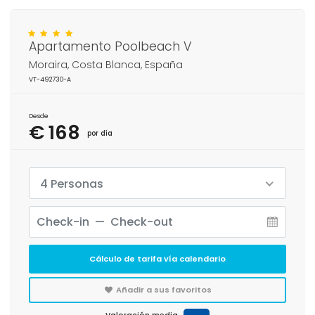
Apartamento Poolbeach V
Moraira, Costa Blanca, España
VT-492730-A
Desde
€ 168
por día
4 Personas
Cálculo de tarifa vía calendario
Añadir a sus favoritos