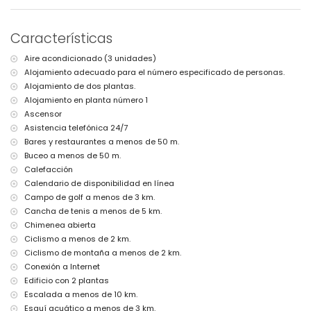
pueblo más cercano: Moraira (a menos de 500 metros del
apartamento)
orilla o ribera más cercana: Mar Mediterráneo (a menos de 50 metros
Características
del apartamento)
playa más cercana: Playa Platgetes (a menos de 50 metros del
Aire acondicionado (3 unidades)
apartamento)
Alojamiento adecuado para el número especificado de personas.
puerto más cercano: Puerto de Moraira (a menos de 2 kilómetros del
apartamento)
Alojamiento de dos plantas.
parque más cercano: Playetes (a menos de 50 metros del
Alojamiento en planta número 1
apartamento)
Ascensor
aeropuerto más cercano: Alicante (a menos de 100 kilómetros del
Asistencia telefónica 24/7
apartamento)
Bares y restaurantes a menos de 50 m.
segundo aeropuerto más cercano: Valencia (a más de 100
Buceo a menos de 50 m.
kilómetros)
transporte público cercano: autobús a menos de 3 kilómetros
Calefacción
se permiten mascotas
Calendario de disponibilidad en línea
El edificio donde se encuentra el alojamiento dispone de ascensor.
Campo de golf a menos de 3 km.
El alojamiento es muy adecuado para familias con niños
Cancha de tenis a menos de 5 km.
Instalaciones y servicios incluidos en el precio del alquiler del
Chimenea abierta
apartamento
Ciclismo a menos de 2 km.
Ciclismo de montaña a menos de 2 km.
internet (WiFi)
plancha y tabla de planchar
Conexión a Internet
ropa de cama y toallas
Edificio con 2 plantas
servicio de recepción y servicio de emergencia 24 horas
Escalada a menos de 10 km.
calefacción central y aire acondicionado
Esquí acuático a menos de 3 km.