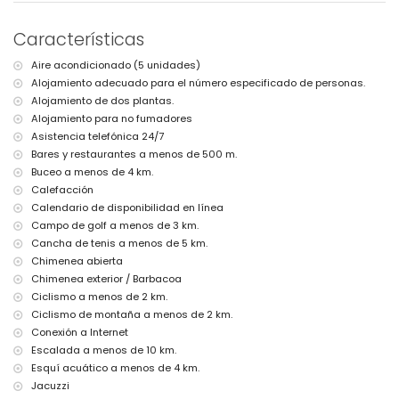
2 plazas de aparcamiento privadas
Más información
Características
pueblo más cercano: Moraira (a menos de 3 kilómetros de la villa)
Aire acondicionado (5 unidades)
ribera o costa más cercana: Mar Mediterráneo (a menos de 500
Alojamiento adecuado para el número especificado de personas.
metros de la villa)
playa más cercana: Cala Andrago (a menos de 500 metros de la
Alojamiento de dos plantas.
villa)
Alojamiento para no fumadores
puerto más cercano: Puerto de Moraira (a menos de 3 kilómetros de
Asistencia telefónica 24/7
la villa)
Bares y restaurantes a menos de 500 m.
parque más cercano a menos de 3 kilómetros de la villa
Buceo a menos de 4 km.
aeropuerto más cercano: Alicante (a menos de 100 kilómetros de la
Calefacción
villa)
segundo aeropuerto más cercano: Valencia (a más de 100
Calendario de disponibilidad en línea
kilómetros)
Campo de golf a menos de 3 km.
prohibido fumar
Cancha de tenis a menos de 5 km.
consultar si se admiten mascotas
Chimenea abierta
El alojamiento es muy adecuado para familias con niños
Chimenea exterior / Barbacoa
Instalaciones y servicios incluidos en el precio del alquiler de la
Ciclismo a menos de 2 km.
villa
Ciclismo de montaña a menos de 2 km.
internet (fibra óptica)
Conexión a Internet
aspiradora y plancha con tabla de planchar
Escalada a menos de 10 km.
ropa de cama y toallas
Esquí acuático a menos de 4 km.
servicio de recepción y servicio de emergencia 24 horas
Jacuzzi
calefacción central y aire acondicionado