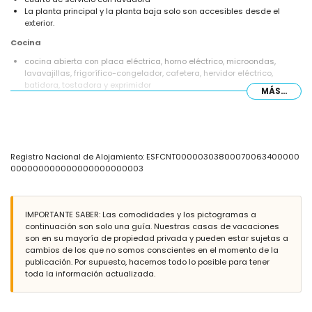
La planta principal y la planta baja solo son accesibles desde el
exterior.
Cocina
cocina abierta con placa eléctrica, horno eléctrico, microondas,
lavavajillas, frigorífico-congelador, cafetera, hervidor eléctrico,
batidora, tostadora y exprimidor
MÁS...
Habitaciones y baños
2 dormitorios con aire acondicionado, cada uno con cama doble y
baño en suite
dormitorio con aire acondicionado y cama doble
Registro Nacional de Alojamiento: ESFCNT00000303800070063400000
dormitorio con aire acondicionado y 2 camas individuales
000000000000000000000003
baño en suite con lavabo individual, combinación de bañera/ducha y
WC
baño en suite con lavabo individual, bañera y WC
baño con lavabo individual, ducha y WC
IMPORTANTE SABER: Las comodidades y los pictogramas a
continuación son solo una guía. Nuestras casas de vacaciones
Exterior de la villa
son en su mayoría de propiedad privada y pueden estar sujetas a
parcela cerrada
cambios de los que no somos conscientes en el momento de la
piscina privada climatizada en forma de laguna de 8m x 4m
publicación. Por supuesto, hacemos todo lo posible para tener
jardín con árboles y muebles de jardín con tumbonas
toda la información actualizada.
terraza cubierta
barbacoa
zona de estar exterior y zona de comedor exterior