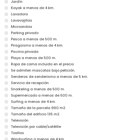
Jardín
Instalaciones y servicios con cargo extra
Kayak a menos de 4 km.
Lavadora
jacuzzi exterior y calefacción de la piscina
cama extra y cama/cuna para niños (bajo petición)
Lavavajillas
Microondas
Entretenimiento y actividades de ocio para sus vacaciones en
Parking privado
Moraira, Costa Blanca
Pesca a menos de 500 m.
bar (a menos de 500 metros de la casa)
Piragüismo a menos de 4 km.
discoteca y paseo marítimo (El Portet) (a menos de 5 kilómetros de la
Piscina privada
casa)
Playa a menos de 500 m.
Lugares de interés y cultura en Moraira, Costa Blanca
Ropa de cama incluida en el precio
iglesia (Iglesia Parroquial de Santa Catalina), castillo (Castell de
Se admiten mascotas bajo petición.
Moraira), ruina (Castell de Moraira), monumento (Torre de Vigía del
Senderos de senderismo a menos de 5 km.
Cap d'Or) y lugar histórico (Centro histórico) (a menos de 5
Servicio de recepción
kilómetros del alojamiento)
Snorkeling a menos de 500 m.
museo (Ecomuseo Cemroqt L'almassera) (a menos de 10 kilómetros
Supermercado a menos de 500 m.
del alojamiento)
Surfing a menos de 4 km.
Deportes
Tamaño de la parcela 960 m2.
pesca y snorkel (a menos de 1000 metros de la villa)
Tamaño del edificio 135 m2.
tenis, golf (Club de Golf Ifach), senderismo, ciclismo de montaña,
Televisión
ciclismo, piragüismo, kayak, buceo, surf, windsurf y esquí acuático (a
Televisión por cable/satélite
menos de 5 kilómetros de la villa)
Toallas
escalada (a menos de 10 kilómetros de la villa)
Windsurfing a menos de 4 km.