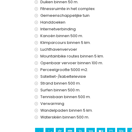
Duiken binnen 50 m.
Privéfaciliteiten en diensten inbegrepen in de 
Fitnessruimte in het complex
internet (WiFi)
Gemeenschappelijke tuin
strijkijzer en strijkplank
Handdoeken
bedlinnen en handdoeken
Internetverbinding
receptieservice en 24-uurs nooddienst
luchtverwarming en airconditioning
Kanoën binnen 500 m.
Klimparcours binnen 5 km.
Gemeenschappelijke faciliteiten / diensten
Luchthavenvervoer
fitnessruimte en paddlebaan
Mountainbike routes binnen 5 km.
wellnessfaciliteiten
Openbaar vervoer binnen 100 m.
Perceelgrootte 5000 m2.
Privéfaciliteiten en diensten tegen extra beta
Satelliet-/kabeltelevisie
luchthavenservice
Strand binnen 500 m.
extra bed en kinderbed/wieg (op aanvraag)
Surfen binnen 500 m.
Vermaak en vrijetijdsactiviteiten voor uw vaka
Tennisbaan binnen 500 m.
discotheek, bar, promenade (El Arenal en Javea
Verwarming
bioscoop en theater (binnen 5 kilometer van het
Wandelpaden binnen 5 km.
Waterskiën binnen 500 m.
Bezienswaardigheden en cultuur in Javea, Cos
museum (Historico de Javea), kerk (Virgen del 