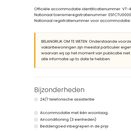
en-suite badkamer met dubbele wastafel, bad/
badkamer met enkele wastafel, douche, bidet en
Officiële accommodatie identificatienummer: VT
Nationaal toerismeregistratienummer: ESFCTU0
Exterieur van het appartement
Nationaal registratienummer voor accommodati
groot en omheind perceel
lagunevormig gemeenschappelijk zwembad va
kinderzwembad
BELANGRIJK OM TE WETEN: Onderstaande voorzien
gemeenschappelijke tuin met gazon en bomen
vakantiewoningen zijn meestal particulier ei
terras
waarvan wij op het moment van publicatie niet 
Meer informatie
alle informatie up to date te hebben.
dichtstbijzijnde stad: Javea (binnen 2 kilomete
dichtstbijzijnde rivier of kust: Middellandse Ze
dichtstbijzijnde strand: El Arenal, Javea (binn
dichtstbijzijnde haven: La Fontana, Javea (bin
Bijzonderheden
dichtstbijzijnde park: Montgo (binnen 4 kilomet
dichtstbijzijnde luchthaven: Alicante (binnen 10
24/7 telefonische assistentie
tweede dichtstbijzijnde luchthaven: Valencia (> 
nabijgelegen openbaar vervoer: bus binnen 10
Accommodatie met één woonlaag.
huisdieren toegestaan
Het gebouw waarin de accommodatie zich bevind
Airconditioning (3 eenheden)
De accommodatie is zeer geschikt voor families
Beddengoed inbegrepen in de prijs