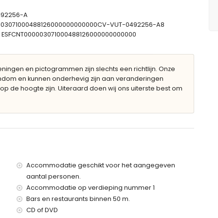
douchecombinatie, bidet en toilet
 toilet
-492256-A
00003071000488126000000000000CV-VUT-0492256-A8
e: ESFCNT000003071000488126000000000000
n 12m x 5m en 2m diep
ingen en pictogrammen zijn slechts een richtlijn. Onze
gendom en kunnen onderhevig zijn aan veranderingen
op de hoogte zijn. Uiteraard doen wij ons uiterste best om
r van het appartement)
e (binnen 500 meter van het appartement)
en 500 meter van het appartement)
nen 50 meter van het appartement)
er van het appartement)
0 kilometer van het appartement)
Accommodatie geschikt voor het aangegeven
100 kilometer)
aantal personen.
0 meter
Accommodatie op verdieping nummer 1
t heeft een lift.
Bars en restaurants binnen 50 m.
 met kinderen.
CD of DVD