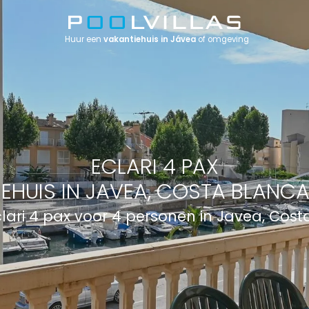
Huur een
vakantiehuis in Jávea
of omgeving
ECLARI 4 PAX
EHUIS IN JAVEA, COSTA BLANCA
ari 4 pax voor 4 personen in Javea, Cost