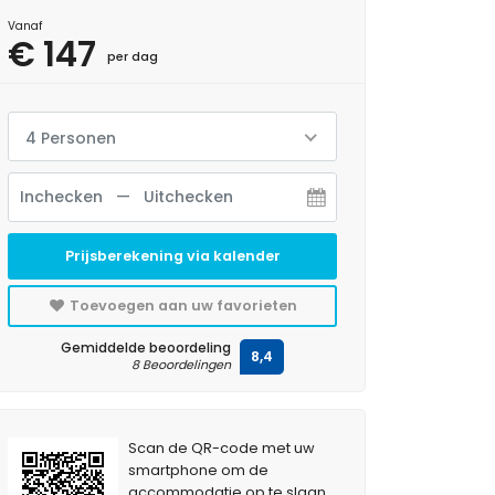
Vanaf
€ 147
per dag
4 Personen
Prijsberekening via kalender
Toevoegen aan uw favorieten
Gemiddelde beoordeling
8,4
8 Beoordelingen
Scan de QR-code met uw
smartphone om de
accommodatie op te slaan