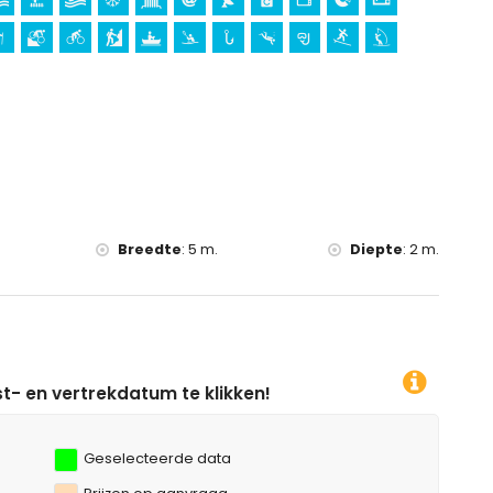
ats (Pueblo de Javea) (binnen 5 kilometer van de
0 kilometer van de accommodatie)
5 kilometer van de accommodatie)
len, surfen, windsurfen en waterskiën (binnen 1000 meter van
men (binnen 5 kilometer van het appartement)
en 10 kilometer van het appartement)
Breedte
:
5 m.
Diepte
:
2 m.
 klikken!
Geselecteerde data