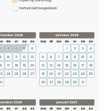
Prijzen op aanvraag
Vertrek niet toegestaan
ptember 2026
oktober 2026
wo
do
vr
za
zo
ma
di
wo
do
vr
za
zo
2
3
4
5
6
1
2
3
4
9
10
11
12
13
5
6
7
8
9
10
11
16
17
18
19
20
12
13
14
15
16
17
18
23
24
25
26
27
19
20
21
22
23
24
25
30
26
27
28
29
30
31
cember 2026
januari 2027
wo
do
vr
za
zo
ma
di
wo
do
vr
za
zo