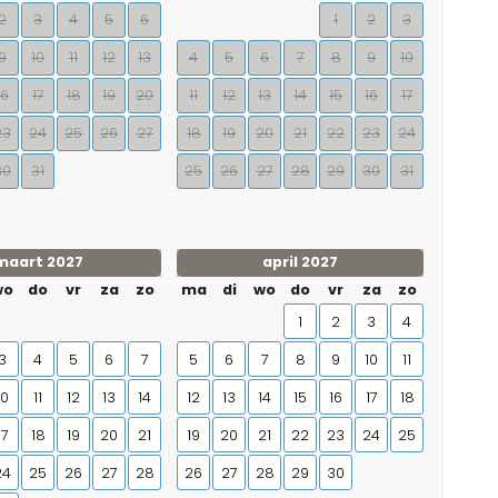
2
3
4
5
6
1
2
3
9
10
11
12
13
4
5
6
7
8
9
10
16
17
18
19
20
11
12
13
14
15
16
17
23
24
25
26
27
18
19
20
21
22
23
24
30
31
25
26
27
28
29
30
31
maart 2027
april 2027
wo
do
vr
za
zo
ma
di
wo
do
vr
za
zo
1
2
3
4
3
4
5
6
7
5
6
7
8
9
10
11
10
11
12
13
14
12
13
14
15
16
17
18
17
18
19
20
21
19
20
21
22
23
24
25
24
25
26
27
28
26
27
28
29
30