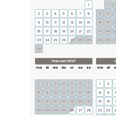
1
1
7
8
2
3
4
5
6
7
8
14
15
9
10
11
12
13
14
15
21
22
16
17
18
19
20
21
22
28
29
28
29
23
24
25
26
27
30
februari 2027
ma
di
wo
do
vr
za
zo
ma
di
1
2
3
4
5
6
7
1
2
8
9
10
11
12
13
14
8
9
15
16
17
18
19
20
21
15
16
22
23
24
25
26
27
28
22
23