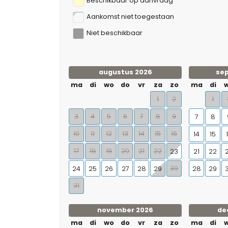
Beschikbaar op aanvraag
Aankomst niet toegestaan
Niet beschikbaar
augustus 2026
se
ma
di
wo
do
vr
za
zo
ma
di
1
2
1
3
4
5
6
7
8
9
7
8
10
11
12
13
14
15
16
14
15
17
18
19
20
21
22
23
21
22
30
24
25
26
27
28
29
28
29
31
november 2026
de
ma
di
wo
do
vr
za
zo
ma
di