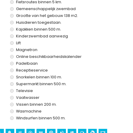
Fietsroutes binnen 5 km.
huurprijs
Gemeenschappelijk zwembad
Grootte van het gebouw 138 m2.
Huisdieren toegestaan.
Kajakken binnen 500 m.
Kinderzwembad aanwezig
Lift
Magnetron
Online beschikbaarheidskalender
Padelbaan
Receptieservice
ling
Snorkelen binnen 100 m.
Supermarkt binnen 500 m.
Televisie
ntie in Javea, Costa Blanca
Vaatwasser
) (binnen 500 meter van het huis)
Vissen binnen 200 m.
 huis)
Wasmachine
Windsurfen binnen 500 m.
ta Blanca
Loreto), monument (Pueblo de Javea), architectonisch