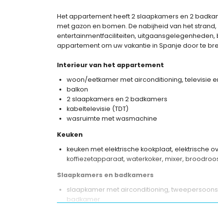
Het appartement heeft 2 slaapkamers en 2 badka
met gazon en bomen. De nabijheid van het strand, 
entertainmentfaciliteiten, uitgaansgelegenheden, 
appartement om uw vakantie in Spanje door te bren
Interieur van het appartement
woon/eetkamer met airconditioning, televisie 
balkon
2 slaapkamers en 2 badkamers
kabeltelevisie (TDT)
wasruimte met wasmachine
Keuken
keuken met elektrische kookplaat, elektrische 
koffiezetapparaat, waterkoker, mixer, broodroo
Slaapkamers en badkamers
slaapkamer met airconditioning, tweepersoonsbed
badkamer
slaapkamer met airconditioning, 2 eenpersoonsb