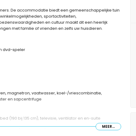
mers. De accommodatie biedt een gemeenschappelijke tuin
winkelmogelijkheden, sportactiviteiten,
bezienswaardigheden en cultuur maakt dit een heerlijk
gen met familie of vrienden en zelfs uw huisdieren.
en dvd-speler
oven, magnetron, vaatwasser, koel-/vriescombinatie,
ster en sapcentrifuge
 (190 bij 135 cm), televisie, ventilator en en-suite
MEER...
edden (190 bij 90 cm) en ventilator