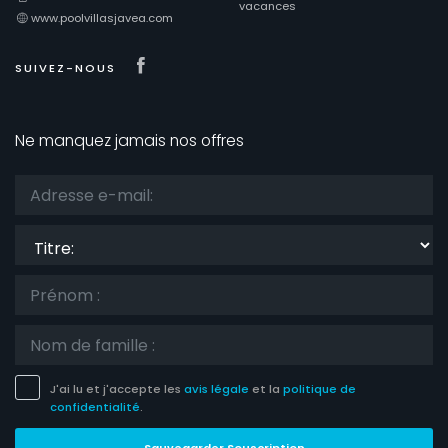
vacances
www.poolvillasjavea.com
Visit our Facebook page
SUIVEZ-NOUS
Ne manquez jamais nos offres
Titre:
J'ai lu et j'accepte les
avis légale
et la
politique de
confidentialité
.