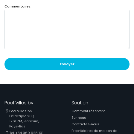
Commentaires:
Envoyer
Pool Villas bv
Soutien
Pool Villas b.v.
Comment réserver?
Deltazijde 20B,
Sur nous
1261 ZM, Blaricum,
Contactez-nous
Pays-Bas
Propriétaires de maison de
Tel. +34 960 628 101