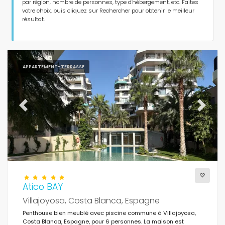
Personnes
par région, nombre de personnes, type d'hébergement, etc. Faites
votre choix, puis cliquez sur Rechercher pour obtenir le meilleur
résultat.
Chambres
Salles de bains
APPARTEMENT-TERRASSE
Previous
Next
Services populaires
Conditions
Atico BAY
Villajoyosa, Costa Blanca, Espagne
Penthouse bien meublé avec piscine commune à Villajoyosa,
Optionnel
Costa Blanca, Espagne, pour 6 personnes. La maison est