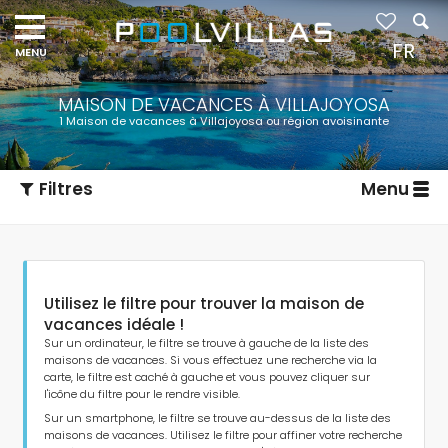
Navigation
menu
FR
MAISON DE VACANCES À VILLAJOYOSA
1 Maison de vacances à Villajoyosa ou région avoisinante
Filtres
Menu
Utilisez le filtre pour trouver la maison de
vacances idéale !
Sur un ordinateur, le filtre se trouve à gauche de la liste des
maisons de vacances. Si vous effectuez une recherche via la
carte, le filtre est caché à gauche et vous pouvez cliquer sur
Type d'hébergement
l'icône du filtre pour le rendre visible.
Sur un smartphone, le filtre se trouve au-dessus de la liste des
maisons de vacances. Utilisez le filtre pour affiner votre recherche