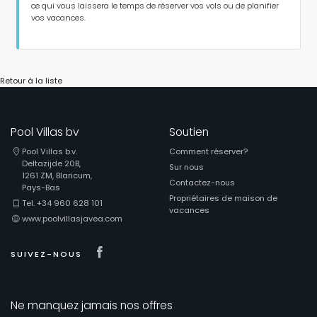
ce qui vous laissera le temps de réserver vos vols ou de planifier
vos vacances.
Retour à la liste
Pool Villas bv
Soutien
Pool Villas b.v.
Comment réserver?
Deltazijde 20B,
Sur nous
1261 ZM, Blaricum,
Contactez-nous
Pays-Bas
Propriétaires de maison de
Tel. +34 960 628 101
vacances
www.poolvillasjavea.com
Visit our Facebook page
SUIVEZ-NOUS
Ne manquez jamais nos offres