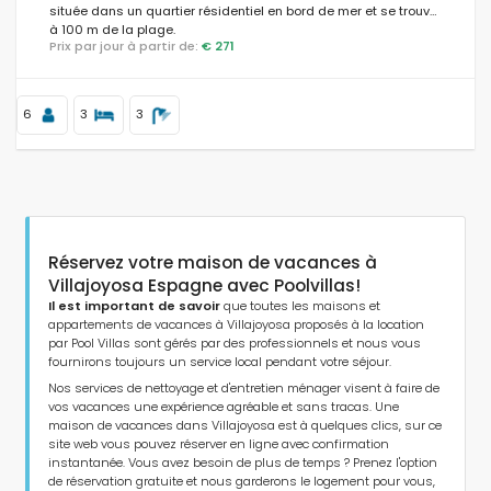
située dans un quartier résidentiel en bord de mer et se trouve
à 100 m de la plage.
Prix par jour à partir de:
€ 271
Distances
6
3
3
Confort
Services
Réservez votre maison de vacances à
Villajoyosa Espagne avec Poolvillas!
Il est important de savoir
que toutes les maisons et
appartements de vacances à Villajoyosa proposés à la location
par Pool Villas sont gérés par des professionnels et nous vous
Vues
fournirons toujours un service local pendant votre séjour.
Nos services de nettoyage et d'entretien ménager visent à faire de
vos vacances une expérience agréable et sans tracas. Une
maison de vacances dans Villajoyosa est à quelques clics, sur ce
Catégories supplémentaires
site web vous pouvez réserver en ligne avec confirmation
instantanée. Vous avez besoin de plus de temps ? Prenez l'option
de réservation gratuite et nous garderons le logement pour vous,