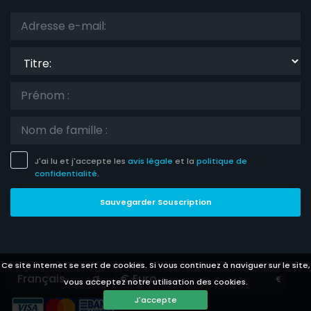
Titre:
J'ai lu et j'accepte les
avis légale
et la
politique de
confidentialité
.
Sauvegarder Souscription
Ce site internet se sert de cookies. Si vous continuez à naviguer sur le site,
Languages
Currencies
vous acceptez notre utilisation des cookies.
J'accepte