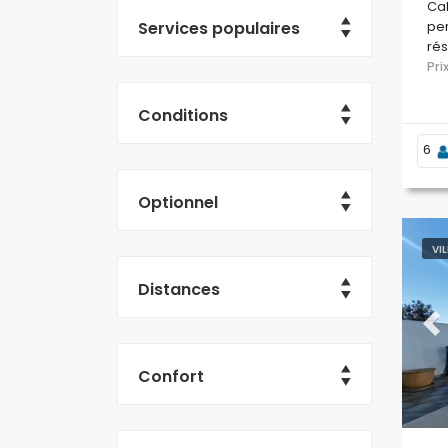
Cal
Services populaires
per
rés
res
Pr
Bol
Conditions
6
Optionnel
VI
Distances
Pr
Confort