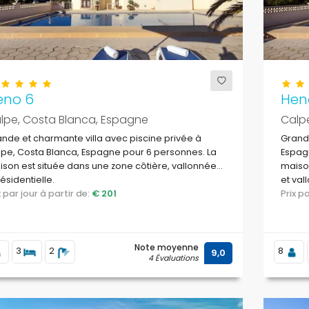
eno 6
Hen
lpe, Costa Blanca, Espagne
Calp
nde et charmante villa avec piscine privée à
Grande
pe, Costa Blanca, Espagne pour 6 personnes. La
Espagn
son est située dans une zone côtière, vallonnée
maison
résidentielle.
et val
ix par jour à partir de:
€ 201
Prix 
Note moyenne
3
2
8
9,0
4 Évaluations