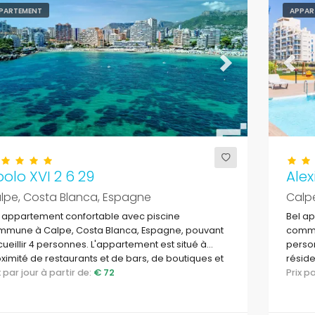
PARTEMENT
APPAR
evious
Next
Previ
olo XVI 2 6 29
Alex
lpe, Costa Blanca, Espagne
Calp
 appartement confortable avec piscine
Bel a
mmune à Calpe, Costa Blanca, Espagne, pouvant
commu
ueillir 4 personnes. L'appartement est situé à
person
ximité de restaurants et de bars, de boutiques et
réside
supermarchés, et se trouve à seulement 25
ix par jour à partir de:
€ 72
boutiq
Prix 
res de la plage de la Fossa ou de la plage de
plage
ante.