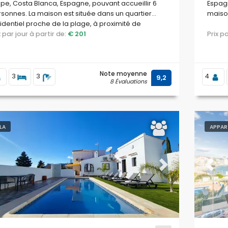
pe, Costa Blanca, Espagne, pouvant accueillir 6
Espagn
sonnes. La maison est située dans un quartier
maison
identiel proche de la plage, à proximité de
taurants et de bars, et à 2 km de la plage Arenal-
ix par jour à partir de:
€ 201
Prix 
, Calpe.
Note moyenne
3
3
4
9,2
8 Évaluations
LLA
APPAR
evious
Next
Previ