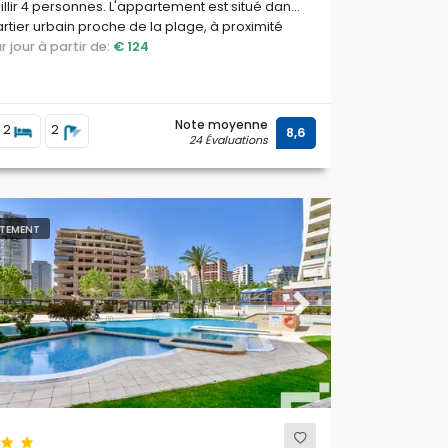
llir 4 personnes. L'appartement est situé dans
rtier urbain proche de la plage, à proximité
staurants et bars, des magasins et
par jour à partir de:
€ 124
archés, et à 200 m de la plage Arenal-Bol.
Note moyenne
2
2
8,6
24 Évaluations
TEMENT
ous
Next