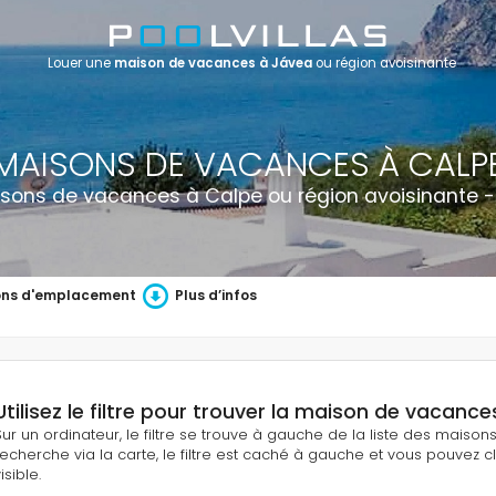
Louer une
maison de vacances à Jávea
ou région avoisinante
MAISONS DE VACANCES À CALP
sons de vacances à Calpe ou région avoisinante -
ons d'emplacement
Plus d’infos
Utilisez le filtre pour trouver la maison de vacances
Sur un ordinateur, le filtre se trouve à gauche de la liste des maiso
recherche via la carte, le filtre est caché à gauche et vous pouvez cli
isible.