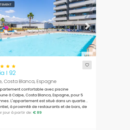
TEMENT
ous
Next
ia I 92
e, Costa Blanca, Espagne
ppartement confortable avec piscine
ne à Calpe, Costa Blanca, Espagne, pour 5
nes. L'appartement est situé dans un quartier
ntiel, à proximité de restaurants et de bars, de
ues et de supermarchés, et à 500 m de la
par jour à partir de:
€ 89
.