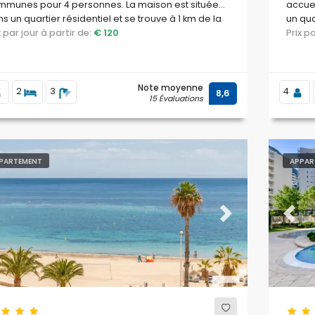
mmunes pour 4 personnes. La maison est située
accuei
s un quartier résidentiel et se trouve à 1 km de la
un qua
ge de La Fustera.
ix par jour à partir de:
€ 120
des re
Prix 
superm
Note moyenne
2
3
4
8,6
15 Évaluations
PARTEMENT
APPAR
evious
Next
Previ