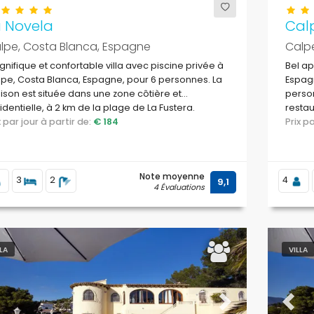
a Novela
Calp
lpe, Costa Blanca, Espagne
Calp
nifique et confortable villa avec piscine privée à
Bel ap
pe, Costa Blanca, Espagne, pour 6 personnes. La
Espag
son est située dans une zone côtière et
person
identielle, à 2 km de la plage de La Fustera.
restau
ix par jour à partir de:
€ 184
superm
Prix 
Levant
Note moyenne
3
2
4
9,1
4 Évaluations
LLA
VILLA
evious
Next
Previ