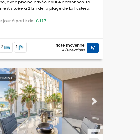
e, avec piscine privée pour 4 personnes. La
 est située à 2 km de la plage de La Fustera.
par jour à partir de:
€ 177
Note moyenne
2
1
9,1
4 Évaluations
TEMENT
ous
Next