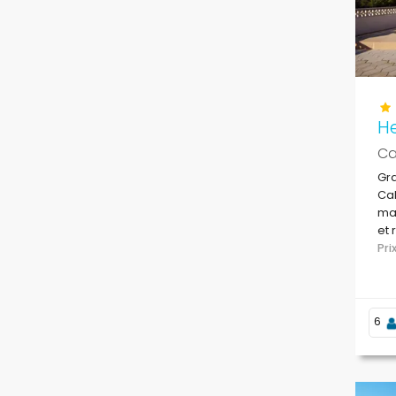
H
Ca
Gra
Cal
mai
et 
Pr
6