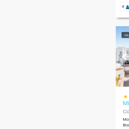
4
VI
Pr
Mi
Ca
Mag
Bla