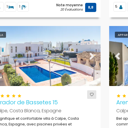
Note moyenne
1
1
5
8,8
20 Évaluations
LLA
APPAR
evious
Next
Previ
rador de Bassetes 15
Aren
lpe, Costa Blanca, Espagne
Calp
nifique et confortable villa à Calpe, Costa
Bel a
nca, Espagne, avec piscines privées et
commu