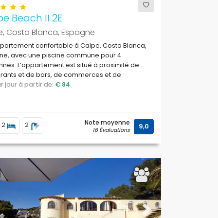
e Beach II 2E
e, Costa Blanca, Espagne
partement confortable à Calpe, Costa Blanca,
ne, avec une piscine commune pour 4
nes. L’appartement est situé à proximité de
rants et de bars, de commerces et de
archés, et se trouve à 25 m de la plage de
par jour à partir de:
€ 84
e ou de La Fossa.
Note moyenne
2
2
9,0
16 Évaluations
ous
Next