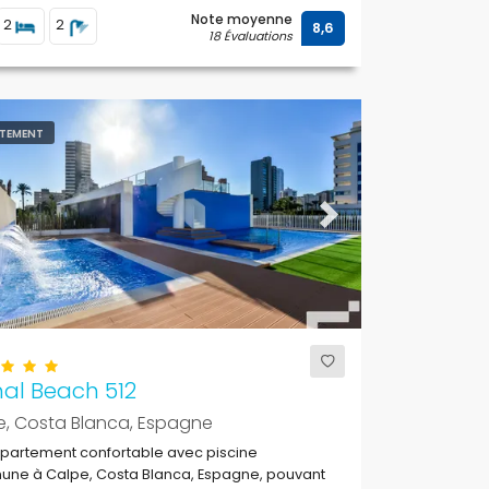
Note moyenne
2
2
8,6
18 Évaluations
TEMENT
ous
Next
al Beach 512
e, Costa Blanca, Espagne
ppartement confortable avec piscine
ne à Calpe, Costa Blanca, Espagne, pouvant