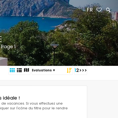
FR
E
 Page 1
1
2
>
>>
 idéale !
ns de vacances. Si vous effectuez une
quer sur l'icône du filtre pour le rendre