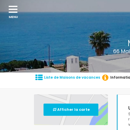
Navigation
menu
66 Mai
Liste de Maisons de vacances
Informati
Afficher la carte
v