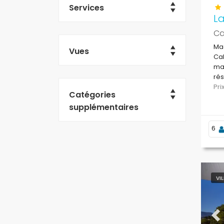
Services
L
Ca
Mag
Vues
Cal
mai
rés
Pr
Catégories
supplémentaires
6
VI
Pr