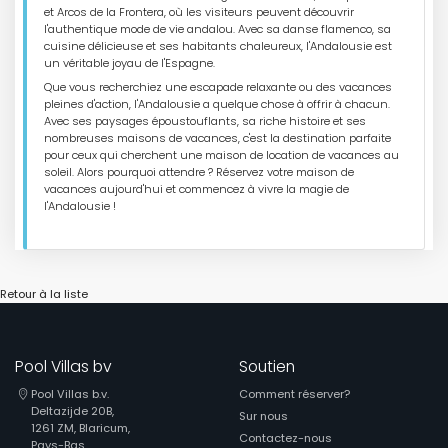
et Arcos de la Frontera, où les visiteurs peuvent découvrir
l'authentique mode de vie andalou. Avec sa danse flamenco, sa
cuisine délicieuse et ses habitants chaleureux, l'Andalousie est
un véritable joyau de l'Espagne.
Que vous recherchiez une escapade relaxante ou des vacances
pleines d'action, l'Andalousie a quelque chose à offrir à chacun.
Avec ses paysages époustouflants, sa riche histoire et ses
nombreuses maisons de vacances, c'est la destination parfaite
pour ceux qui cherchent une maison de location de vacances au
soleil. Alors pourquoi attendre ? Réservez votre maison de
vacances aujourd'hui et commencez à vivre la magie de
l'Andalousie !
Retour à la liste
Pool Villas bv
Soutien
Pool Villas b.v.
Comment réserver?
Deltazijde 20B,
Sur nous
1261 ZM, Blaricum,
Contactez-nous
Pays-Bas