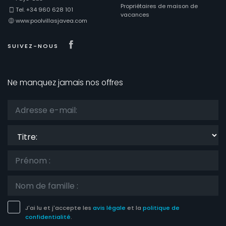
Propriétaires de maison de
Tel. +34 960 628 101
vacances
www.poolvillasjavea.com
Visit our Facebook page
SUIVEZ-NOUS
Ne manquez jamais nos offres
Titre:
J'ai lu et j'accepte les
avis légale
et la
politique de
confidentialité
.