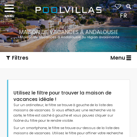
Navigation
menu
FR
MAISON DE VACANCES À ANDALOUSIE
1 Maison de vacances à Andalousie ou région avoisinante
Filtres
Menu
Utilisez le filtre pour trouver la maison de
vacances idéale !
Sur un ordinateur, le filtre se trouve à gauche de la liste des
maisons de vacances. Si vous effectuez une recherche via la
carte, le filtre est caché à gauche et vous pouvez cliquer sur
Type d'hébergement
l'icône du filtre pour le rendre visible.
Sur un smartphone, le filtre se trouve au-dessus de la liste des
maisons de vacances. Utilisez le filtre pour affiner votre recherche