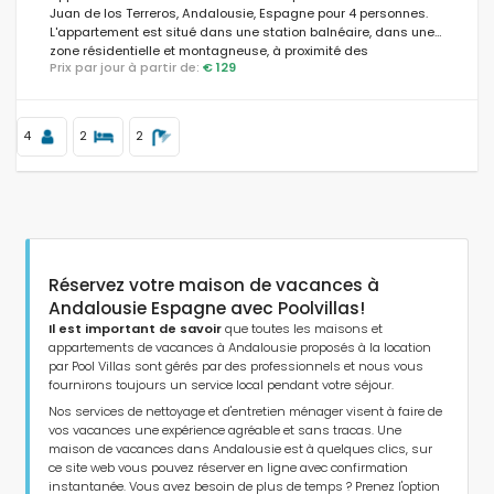
Juan de los Terreros, Andalousie, Espagne pour 4 personnes.
L'appartement est situé dans une station balnéaire, dans une
zone résidentielle et montagneuse, à proximité des
Prix par jour à partir de:
€ 129
supermarchés et à 100 m de la plage.
Distances
4
2
2
Confort
Services
Réservez votre maison de vacances à
Andalousie Espagne avec Poolvillas!
Il est important de savoir
que toutes les maisons et
appartements de vacances à Andalousie proposés à la location
Vues
par Pool Villas sont gérés par des professionnels et nous vous
fournirons toujours un service local pendant votre séjour.
Nos services de nettoyage et d'entretien ménager visent à faire de
vos vacances une expérience agréable et sans tracas. Une
Catégories supplémentaires
maison de vacances dans Andalousie est à quelques clics, sur
ce site web vous pouvez réserver en ligne avec confirmation
instantanée. Vous avez besoin de plus de temps ? Prenez l'option