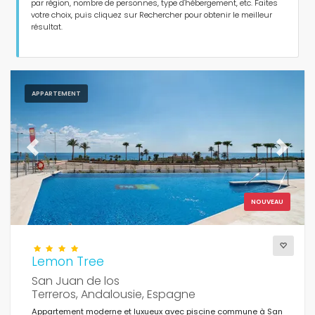
Personnes
par région, nombre de personnes, type d'hébergement, etc. Faites
votre choix, puis cliquez sur Rechercher pour obtenir le meilleur
résultat.
Chambres
Salles de bains
APPARTEMENT
Previous
Next
Services populaires
NOUVEAU
Conditions
Lemon Tree
San Juan de los
Terreros, Andalousie, Espagne
Optionnel
Appartement moderne et luxueux avec piscine commune à San