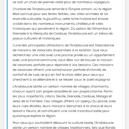
ce soit un choix de premier ordre pour de nombreux voyageurs.
L'histoire de l'Andalousie remonte à l'Empire romain, où la région
était connue pour ses terres fertiles, ses villes animées et sa
diversité culturelle. Aujourd'hui, cette riche histoire est encore
visible dans les nombreux monuments, châteaux et sites
historiques qui parsèment la région. Du palais de l'Alhambra à
Grenade à la Mezquita de Cordoue, l'Andalousie est un trésor de
joyaux culturels et historiques.
L'une des principales attractions de l'Andalousie est l'abondance
de maisons de vacances disponibles à la location. Que vous
recherchiez une villa avec une piscine privée ou un appartement
avec une piscine commune, vous êtes sûr de trouver la maison
de vacances parfaite pour répondre à vos besoins. Ces maisons
de vacances offrent une combinaison parfaite d'intimité, de
confort et de luxe, ce qui en fait le choix idéal pour ceux qui
cherchent à se détendre et à se relaxer sous le soleil espagnol.
L'Andalousie abrite un certain nombre de villages charmants,
chacun ayant son propre caractère et son propre charme. Parmi
les plus importants, citons Séville, Grenade, Cordoue, Malaga et
Jerez de la Frontera. Ces villages offrent un aperçu du passé, avec
leurs rues étroites, leurs maisons blanchies à la chaux et leurs
balcons fleuris, et constituent une visite incontournable pour
quiconque explore la région.
Pour ceux qui souhaitent découvrir la culture locale, l'Andalousie
abrite un certain nombre de villages traditionnels, tels que Ronda