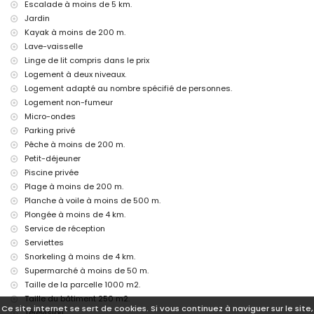
Escalade à moins de 5 km.
linge de lit et serviettes
Jardin
service de réception et service d'urgence 24h/24
Kayak à moins de 200 m.
Équipements et services en supplément
Lave-vaisselle
Linge de lit compris dans le prix
petit-déjeuner
service d'aéroport
Logement à deux niveaux.
service de blanchisserie
Logement adapté au nombre spécifié de personnes.
chauffage central et climatisation
Logement non-fumeur
lit pour enfant/lit bébé (sur demande)
Micro-ondes
Divertissements et activités de loisirs pour vos vacances à Altea,
Parking privé
Costa Blanca
Pêche à moins de 200 m.
Petit-déjeuner
bar et promenade (Promenade Maritime d'Altea) (à moins de 500
mètres de la maison)
Piscine privée
cinéma, boîte de nuit et parc d'attractions (Terra Mitica) (à moins de
Plage à moins de 200 m.
5 kilomètres de la maison)
Planche à voile à moins de 500 m.
parc à thème (Terra Mitica), zoo (Terra Natura), parc animalier (Terra
Plongée à moins de 4 km.
Natura), parc aquatique (Aquapark et Mundomar) (à moins de 10
Service de réception
kilomètres de la maison)
Serviettes
Sites et culture à Altea, Costa Blanca
Snorkeling à moins de 4 km.
bâtiment architectural (Église d'Altea) et site historique (Vieille Ville
Supermarché à moins de 50 m.
d'Altea) (à moins de 5 kilomètres de l'hébergement)
Taille de la parcelle 1000 m2.
musée (Musée du Chocolat de Villajoyosa) (à moins de 10 kilomètres
Taille du bâtiment 250 m2.
de l'hébergement)
Ce site internet se sert de cookies. Si vous continuez à naviguer sur le site,
Télévision