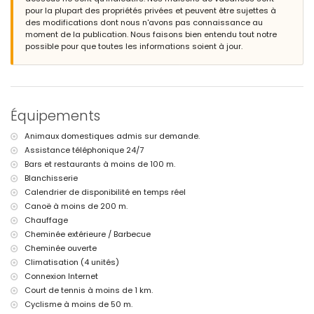
beau jardin avec pelouse, arbres et mobilier de jardin avec transats
pour la plupart des propriétés privées et peuvent être sujettes à
3 terrasses, dont 1 couverte
des modifications dont nous n'avons pas connaissance au
barbecue
moment de la publication. Nous faisons bien entendu tout notre
coin salon extérieur et salle à manger extérieure
possible pour que toutes les informations soient à jour.
place de parking couverte et privée
terrasse sur le toit
Informations complémentaires
ville la plus proche : Altea (à moins de 50 mètres de la maison)
Équipements
plage la plus proche : Plage d'Altea (à moins de 200 mètres de la
maison)
Animaux domestiques admis sur demande.
port le plus proche : Altea (à moins de 200 mètres de la maison)
Assistance téléphonique 24/7
aéroport le plus proche : Alicante (à moins de 100 kilomètres de la
Bars et restaurants à moins de 100 m.
maison)
deuxième aéroport le plus proche : Valence (> 100 kilomètres)
Blanchisserie
transports en commun à proximité : bus à moins de 200 mètres et
Calendrier de disponibilité en temps réel
train à moins de 500 mètres
Canoë à moins de 200 m.
interdiction de fumer
Chauffage
merci de consulter si les animaux de compagnie sont autorisés
Cheminée extérieure / Barbecue
L'hébergement est très adapté aux familles avec enfants, aux
Cheminée ouverte
séances photos et aux séances de yoga
Climatisation (4 unités)
Équipements et services inclus dans le prix de location de cette
Connexion Internet
maison de vacances
Court de tennis à moins de 1 km.
internet (WiFi)
Cyclisme à moins de 50 m.
aspirateur et fer à repasser avec planche à repasser