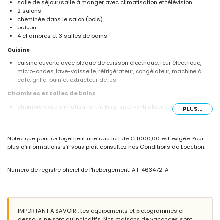
salle de séjour/salle à manger avec climatisation et télévision
2 salons
cheminée dans le salon (bois)
balcon
4 chambres et 3 salles de bains
Cuisine
cuisine ouverte avec plaque de cuisson électrique, four électrique,
micro-ondes, lave-vaisselle, réfrigérateur, congélateur, machine à
café, grille-pain et extracteur de jus
Chambres et salles de bains
chambre avec climatisation, lit king-size, ventilateur et salle de bains
PLUS...
attenante
chambre avec climatisation, lit double, ventilateur et salle de bains
attenante
Notez que pour ce logement une caution de € 1.000,00 est exigée. Pour
chambre avec climatisation, lit double et ventilateur
plus d’informations s’il vous plaît consultez nos Conditions de Location.
chambre avec 2 lits simples et ventilateur
salle de bains attenante avec double vasque, baignoire, douche,
bidet et toilettes
Numero de registre oficiel de l'hebergement: AT-463472-A
salle de bains avec vasque, baignoire, douche, bidet et toilettes
salle de bains avec vasque, douche et toilettes
Extérieur de cette maison de vacances
terrain clos
IMPORTANT A SAVOIR : Les équipements et pictogrammes ci-
piscine privée mesurant 8 m x 4 m et profondeur de 1,8 m
dessous ne sont qu'indicatifs. Nos maisons de vacances sont