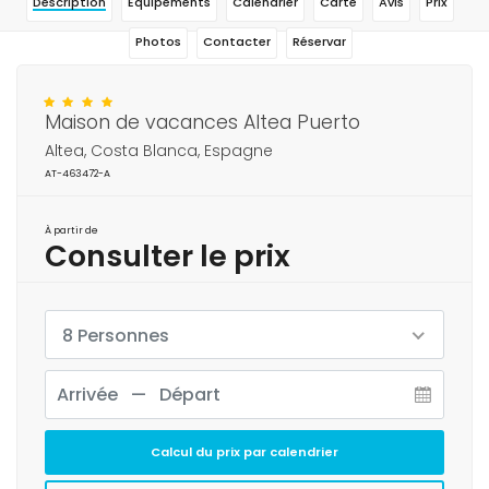
Description
Équipements
Calendrier
Carte
Avis
Prix
Photos
Contacter
Réservar
Maison de vacances Altea Puerto
Altea, Costa Blanca, Espagne
AT-463472-A
À partir de
Consulter le prix
8 Personnes
Calcul du prix par calendrier