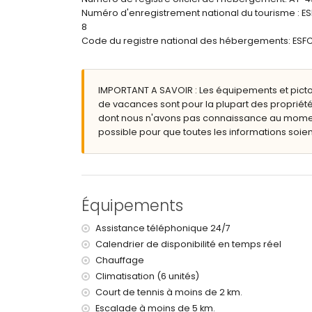
Extérieur de la villa
Numéro d'enregistrement national du tourisme 
8
grand terrain clos
Code du registre national des hébergements: 
piscine privée mesurant 8 m x 4 m
jardin avec gravier, arbres et mobilier de jardi
3 terrasses, dont 1 couverte
barbecue
IMPORTANT A SAVOIR : Les équipements et pict
espace de vie extérieur et salle à manger extér
de vacances sont pour la plupart des propriété
2 places de parking privées
dont nous n'avons pas connaissance au moment 
terrasse sur le toit
possible pour que toutes les informations soient
Informations supplémentaires
ville la plus proche : Altea la Vieja (à moins de 4 
berges ou rivage les plus proches : Altea la Olla
plage la plus proche : Altea la Olla (à moins de 4
Équipements
port le plus proche : Campomanus (à moins de 4 
aéroport le plus proche : Alicante (à moins de 10
Assistance téléphonique 24/7
deuxième aéroport le plus proche : Valence (à p
Calendrier de disponibilité en temps réel
interdiction de fumer
Chauffage
animaux non admis
Climatisation (6 unités)
Le logement est très adapté aux familles avec 
Court de tennis à moins de 2 km.
Équipements et services inclus dans le prix de l
Escalade à moins de 5 km.