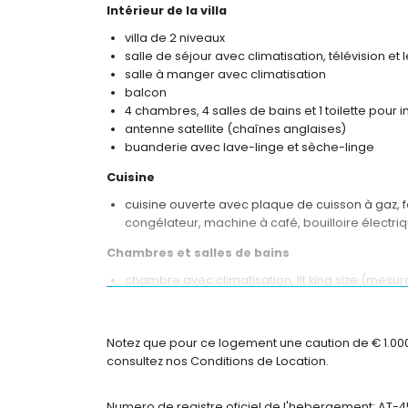
Intérieur de la villa
villa de 2 niveaux
salle de séjour avec climatisation, télévision et
salle à manger avec climatisation
balcon
4 chambres, 4 salles de bains et 1 toilette pour i
antenne satellite (chaînes anglaises)
buanderie avec lave-linge et sèche-linge
Cuisine
cuisine ouverte avec plaque de cuisson à gaz, f
congélateur, machine à café, bouilloire électriq
Chambres et salles de bains
chambre avec climatisation, lit king size (mesur
2 chambres avec climatisation, chacune avec li
attenante
chambre avec climatisation et 2 lits simples
Notez que pour ce logement une caution de € 1.000,0
salle de bains attenante avec double vasque, ba
consultez nos Conditions de Location.
2 salles de bains attenantes, chacune avec vas
salle de bains avec vasque simple, douche et to
Numero de registre oficiel de l'hebergement: AT-