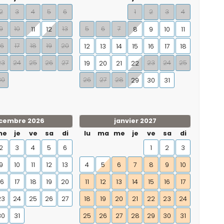
2
3
4
5
6
1
2
3
4
9
10
13
5
6
7
11
12
8
9
10
11
16
17
18
19
20
12
13
14
15
16
17
18
23
24
25
26
27
23
24
25
19
20
21
22
30
26
27
28
29
30
31
cembre 2026
janvier 2027
me
je
ve
sa
di
lu
ma
me
je
ve
sa
di
2
3
4
5
6
1
2
3
9
10
11
12
13
4
5
6
7
8
9
10
16
17
18
19
20
11
12
13
14
15
16
17
23
24
25
26
27
18
19
20
21
22
23
24
30
31
25
26
27
28
29
30
31