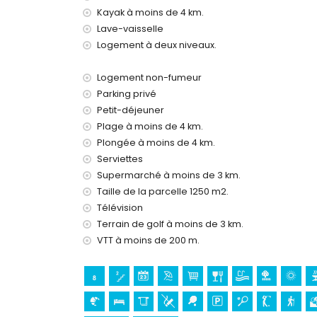
Kayak à moins de 4 km.
internet (WiFi)
aspirateur et fer à repasser avec planche à re
Lave-vaisselle
linge de lit et serviettes
Logement à deux niveaux.
service d'urgence 24 heures sur 24
ping-pong
Logement non-fumeur
Équipements et services en supplément
Parking privé
Petit-déjeuner
petit déjeuner
Plage à moins de 4 km.
chauffage électrique et climatisation
Plongée à moins de 4 km.
Divertissements et activités de loisirs pour v
Serviettes
bar et promenade (Playa de la Olla) (à moins d
Supermarché à moins de 3 km.
parc d'attractions (Terra Mitica), parc à thème 
Taille de la parcelle 1250 m2.
et Mundomar) (à moins de 10 kilomètres de la 
Télévision
Terrain de golf à moins de 3 km.
Sites et culture à Altea, Costa Blanca
VTT à moins de 200 m.
église (Iglesia Altea Plaza) et lieu historique 
musée (Musée du Chocolat) (à moins de 25 kil
Sports
VTT et cyclisme (à moins de 1000 mètres de la vi