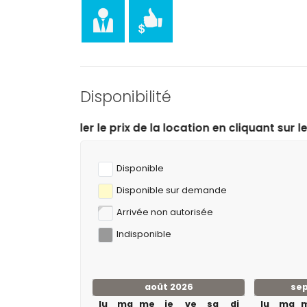
tennis, golf (Golf Don Cayo), randonnée, escala
moins de 5 kilomètres de la villa)
équitation (à moins de 10 kilomètres de la villa)
Disponibilité
 de la location en cliquant sur les dates d’arrivée et d
Disponible
Disponible sur demande
Arrivée non autorisée
Indisponible
août 2026
se
lu
ma
me
je
ve
sa
di
lu
ma