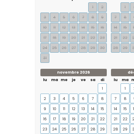
1
2
1
3
4
5
6
7
8
9
7
8
10
11
12
13
14
15
16
14
15
17
18
19
20
21
22
23
21
22
24
25
26
27
28
29
30
28
29
31
novembre 2026
dé
lu
ma
me
je
ve
sa
di
lu
ma
1
1
2
3
4
5
6
7
8
7
8
9
10
11
12
13
14
15
14
15
16
17
18
19
20
21
22
21
22
23
24
25
26
27
28
29
28
29