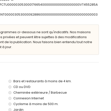
: ESFCTU0000030530001766540000000000000000000VT455285A
ESFCNT00000305300009288600000000000000000000000000003
n avec chaises longues
ogrammes ci-dessous ne sont qu'indicatifs. Nos maisons
ieure
s privées et peuvent être sujettes à des modifications
de la publication. Nous faisons bien entendu tout notre
 à jour.
kilomètres de la villa)
 (à moins de 4 kilomètres de la villa)
 kilomètres de la villa)
kilomètres de la villa)
0 kilomètres de la villa)
Bars et restaurants à moins de 4 km.
lus de 100 kilomètres)
CD ou DVD
Cheminée extérieure / Barbecue
Connexion Internet
enfants, aux fêtes de mariage et aux séances de yoga
Cyclisme à moins de 500 m.
ocation de la villa
Jardin