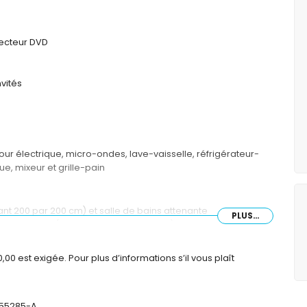
 lecteur DVD
nvités
our électrique, micro-ondes, lave-vaisselle, réfrigérateur-
ue, mixeur et grille-pain
ant 200 par 200 cm) et salle de bains attenante
PLUS...
t queen size (mesurant 200 par 160 cm) et salle de bains
0 est exigée. Pour plus d’informations s’il vous plaît
ignoire, douche et toilette
que simple, douche et toilette
ilette
455285-A