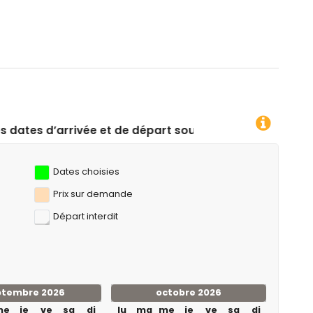
de, kayak, pêche, plongée, snorkeling et planche à voile (à
e départ souhaitées !
Dates choisies
Prix ​​sur demande
Départ interdit
ptembre 2026
octobre 2026
me
je
ve
sa
di
lu
ma
me
je
ve
sa
di