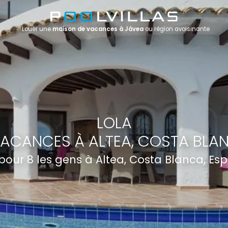
Louer une
maison de vacances à Jávea
ou région avoisinante
LOLA
ACANCES À ALTEA, COSTA BLA
 pour 8 les gens à Altea, Costa Blanca, E