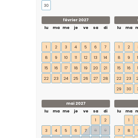
30
février 2027
lu
ma
me
je
ve
sa
di
lu
ma
1
2
3
4
5
6
7
1
2
8
9
10
11
12
13
14
8
9
15
16
17
18
19
20
21
15
16
22
23
24
25
26
27
28
22
23
29
30
mai 2027
lu
ma
me
je
ve
sa
di
lu
ma
1
2
1
8
9
3
4
5
6
7
7
8