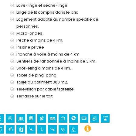
Lave-linge et sèche-linge
passer
Linge de lit compris dans le prix
Logement adapté au nombre spécifié de
personnes.
Micro-ondes
Pêche à moins de 4 km.
Piscine privée
Planche à voile à moins de 4 km.
Sentiers de randonnée à moins de 3 km.
os vacances à Altea, Costa Blanca
Snorkeling à moins de 4 km.
e 5 kilomètres de la maison)
Table de ping-pong
(Terra Mitica), zoo (Terra Natura), parc aquatique (Aqualandia
Taille du bâtiment 300 m2.
maison)
Télévision par câble/satellite
Terrasse sur le toit
(Casco Antiguo Altea) (à moins de 5 kilomètres du logement)
omètres du logement)
lla)