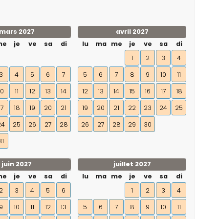
mars 2027
avril 2027
me
je
ve
sa
di
lu
ma
me
je
ve
sa
di
1
2
3
4
3
4
5
6
7
5
6
7
8
9
10
11
10
11
12
13
14
12
13
14
15
16
17
18
17
18
19
20
21
19
20
21
22
23
24
25
24
25
26
27
28
26
27
28
29
30
31
juin 2027
juillet 2027
me
je
ve
sa
di
lu
ma
me
je
ve
sa
di
2
3
4
5
6
1
2
3
4
9
10
11
12
13
5
6
7
8
9
10
11