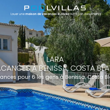
Louer une
maison de vacances à Jávea
ou région avoisinante
LARA
CANCES À BENISSA, COSTA BL
ances pour 6 les gens à Benissa, Costa B