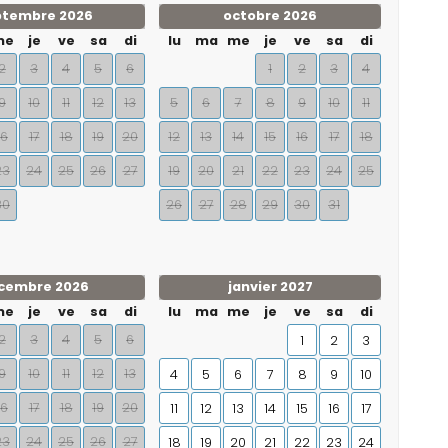
ptembre 2026
octobre 2026
me
je
ve
sa
di
lu
ma
me
je
ve
sa
di
2
3
4
5
6
1
2
3
4
9
10
11
12
13
5
6
7
8
9
10
11
16
17
18
19
20
12
13
14
15
16
17
18
23
24
25
26
27
19
20
21
22
23
24
25
30
26
27
28
29
30
31
cembre 2026
janvier 2027
me
je
ve
sa
di
lu
ma
me
je
ve
sa
di
2
3
4
5
6
1
2
3
9
10
11
12
13
4
5
6
7
8
9
10
16
17
18
19
20
11
12
13
14
15
16
17
23
24
25
26
27
18
19
20
21
22
23
24