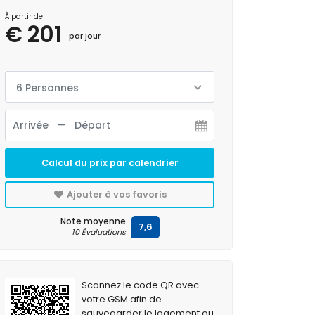
À partir de
€ 201
par jour
6 Personnes
Calcul du prix par calendrier
Ajouter à vos favoris
Note moyenne
7,6
10 Évaluations
Scannez le code QR avec
votre GSM afin de
sauvegarder le logement ou