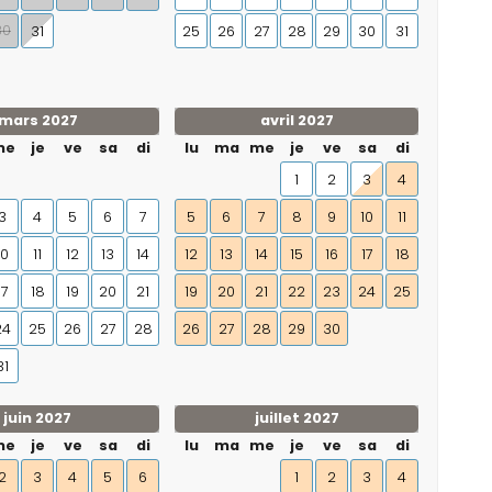
30
31
25
26
27
28
29
30
31
mars 2027
avril 2027
me
je
ve
sa
di
lu
ma
me
je
ve
sa
di
1
2
3
4
3
4
5
6
7
5
6
7
8
9
10
11
10
11
12
13
14
12
13
14
15
16
17
18
17
18
19
20
21
19
20
21
22
23
24
25
24
25
26
27
28
26
27
28
29
30
31
juin 2027
juillet 2027
me
je
ve
sa
di
lu
ma
me
je
ve
sa
di
2
3
4
5
6
1
2
3
4