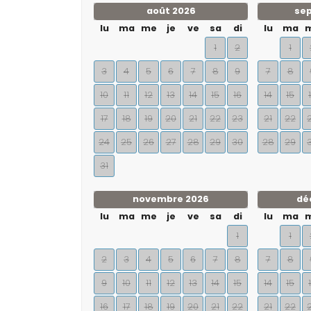
août 2026
se
lu
ma
me
je
ve
sa
di
lu
ma
1
2
1
3
4
5
6
7
8
9
7
8
10
11
12
13
14
15
16
14
15
17
18
19
20
21
22
23
21
22
24
25
26
27
28
29
30
28
29
31
novembre 2026
dé
lu
ma
me
je
ve
sa
di
lu
ma
1
1
2
3
4
5
6
7
8
7
8
9
10
11
12
13
14
15
14
15
16
17
18
19
20
21
22
21
22