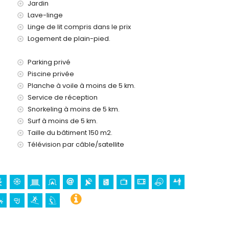
Jardin
e location de cette maison de vacances
Lave-linge
Linge de lit compris dans le prix
Logement de plain-pied.
eures
Parking privé
Piscine privée
Planche à voile à moins de 5 km.
 (sur demande)
Service de réception
Snorkeling à moins de 5 km.
os vacances à Benissa, Costa Blanca
Surf à moins de 5 km.
Taille du bâtiment 150 m2.
Télévision par câble/satellite
 des Désemparés), château (Moraira), ruine (Moraira),
aira) et lieu historique (Moraira) (à moins de 10 kilomètres
ak, pêche, plongée, plongée en apnée, surf et planche à voile