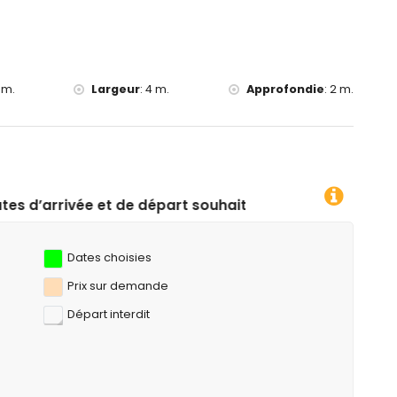
e la maison)
 m.
Largeur
:
4 m.
Approfondie
:
2 m.
part souhaitées !
Dates choisies
Prix ​​sur demande
Départ interdit