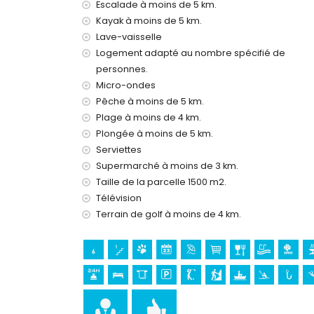
Escalade à moins de 5 km.
Installations et services inclus dans le prix d
Kayak à moins de 5 km.
internet (WiFi)
Lave-vaisselle
fer et planche à repasser
Logement adapté au nombre spécifié de
linge de lit et serviettes
personnes.
service de réception et service d'urgence 24 h
chauffage par air et climatisation
Micro-ondes
Pêche à moins de 5 km.
Installations et services avec supplément
Plage à moins de 4 km.
lit supplémentaire et lits/couffins pour enfants
Plongée à moins de 5 km.
Serviettes
Divertissements et activités de loisirs pour v
Supermarché à moins de 3 km.
bar (à moins de 5 kilomètres de la maison)
Taille de la parcelle 1500 m2.
Curiosités et culture à Benissa, Costa Blanca
Télévision
Terrain de golf à moins de 4 km.
musée (Moraira), église (Église de Notre-Dame
monument (Moraira), bâtiment architectural (Mor
de l'hébergement)
Sports
golf (Club de Golf Ifach), escalade, canoë, kay
(à moins de 5 kilomètres de la maison)