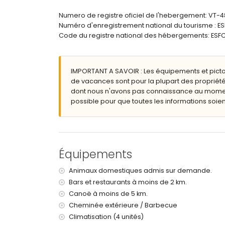
salle de bains en suite avec lavabo simple, bai
salle de bains avec lavabo simple, douche et to
Numero de registre oficiel de l'hebergement: VT-
Numéro d'enregistrement national du tourisme 
Extérieur de cette maison de vacances
Code du registre national des hébergements: 
grand terrain clos
piscine privée de 8m x 4m et 2m de profondeur
jardin avec gravier, arbres et mobilier de jardin
IMPORTANT A SAVOIR : Les équipements et pict
3 terrasses, dont 2 couvertes
de vacances sont pour la plupart des propriété
barbecue
dont nous n'avons pas connaissance au moment 
coin salon extérieur et coin repas extérieur
possible pour que toutes les informations soient
2 places de parking privées
Informations supplémentaires
ville la plus proche : Moraira (à moins de 4 kil
rivière ou bord de mer le plus proche : Mer Méd
Équipements
plage la plus proche : Cala Baladrar (à moins d
port le plus proche : Puerto de Moraira (à moins
Animaux domestiques admis sur demande.
parc le plus proche : Pinar del Advocat (à moin
Bars et restaurants à moins de 2 km.
aéroport le plus proche : Alicante (à moins de 
Canoë à moins de 5 km.
deuxième aéroport le plus proche : Valence (> 1
veuillez consulter si les animaux de compagnie 
Cheminée extérieure / Barbecue
L'hébergement est très adapté pour les famille
Climatisation (4 unités)