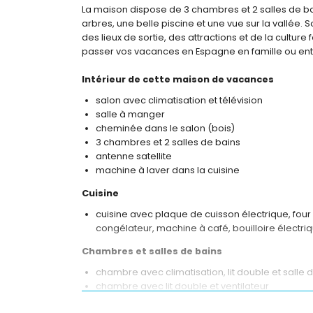
La maison dispose de 3 chambres et 2 salles de bain
arbres, une belle piscine et une vue sur la vallée. S
des lieux de sortie, des attractions et de la cultu
passer vos vacances en Espagne en famille ou ent
Intérieur de cette maison de vacances
salon avec climatisation et télévision
salle à manger
cheminée dans le salon (bois)
3 chambres et 2 salles de bains
antenne satellite
machine à laver dans la cuisine
Cuisine
cuisine avec plaque de cuisson électrique, four 
congélateur, machine à café, bouilloire électri
Chambres et salles de bains
chambre avec climatisation, lit double et salle 
chambre avec lit double et ventilateur
chambre avec climatisation, 2 lits simples et ven