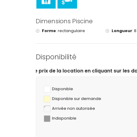
tennis et équitation (à moins de 10 kilomètres d
Dimensions Piscine
Forme
:
rectangulaire
Longueur
:
8
Disponibilité
la location en cliquant sur les dates d’arrivée et de dé
Disponible
Disponible sur demande
Arrivée non autorisée
Indisponible