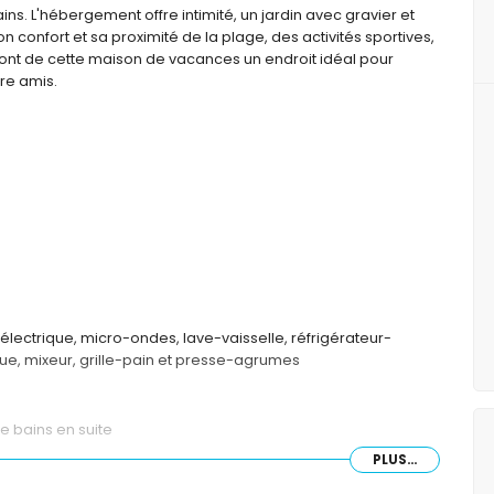
s. L'hébergement offre intimité, un jardin avec gravier et
on confort et sa proximité de la plage, des activités sportives,
re font de cette maison de vacances un endroit idéal pour
re amis.
électrique, micro-ondes, lave-vaisselle, réfrigérateur-
que, mixeur, grille-pain et presse-agrumes
de bains en suite
PLUS...
tilateur