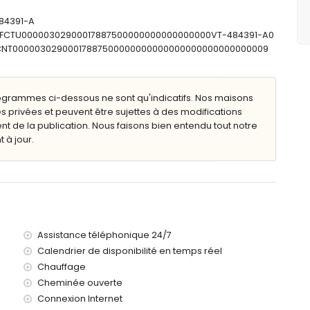
gnoire/douche et toilettes
ilettes
484391-A
: ESFCTU00000302900017887500000000000000000VT-484391-A0
ESFCNT00000302900017887500000000000000000000000000009
 avec transats
ogrammes ci-dessous ne sont qu'indicatifs. Nos maisons
s privées et peuvent être sujettes à des modifications
de la publication. Nous faisons bien entendu tout notre
 à jour.
omètres de la maison)
iterranée (à moins de 4 kilomètres de la maison)
e 4 kilomètres de la maison)
 de 10 kilomètres de la maison)
Assistance téléphonique 24/7
s de 10 kilomètres de la maison)
Calendrier de disponibilité en temps réel
100 kilomètres de la maison)
Chauffage
00 kilomètres)
sont autorisés
Cheminée ouverte
s avec enfants
Connexion Internet