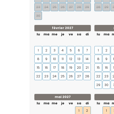
23
24
25
26
27
28
29
28
29
30
février 2027
lu
ma
me
je
ve
sa
di
lu
ma
1
2
3
4
5
6
7
1
2
8
9
10
11
12
13
14
8
9
15
16
17
18
19
20
21
15
16
22
23
24
25
26
27
28
22
23
29
30
mai 2027
lu
ma
me
je
ve
sa
di
lu
ma
1
2
1