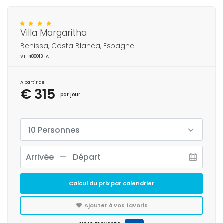
Villa Margaritha
Benissa, Costa Blanca, Espagne
VT-488013-A
À partir de
€ 315
par jour
10 Personnes
Calcul du prix par calendrier
Ajouter à vos favoris