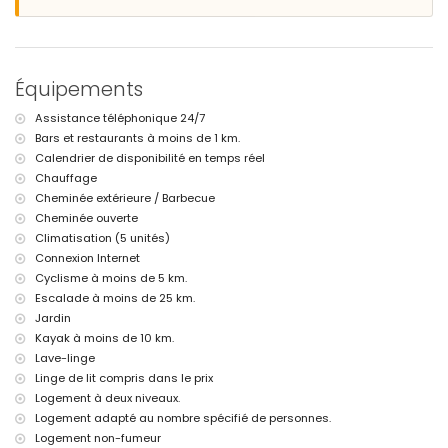
barbecue
douche extérieure
coin salon extérieur et coin repas extérieur
Informations supplémentaires
Équipements
ville la plus proche : Moraira (à moins de 5 kilomètres de la villa)
Assistance téléphonique 24/7
rivière ou rive la plus proche : Méditerranée (à moins de 2 kilomètres
Bars et restaurants à moins de 1 km.
de la villa)
plage la plus proche : Cala Baladrar (à moins de 2 kilomètres de la
Calendrier de disponibilité en temps réel
villa)
Chauffage
port le plus proche : Port de Moraira (à moins de 10 kilomètres de la
Cheminée extérieure / Barbecue
villa)
Cheminée ouverte
parc le plus proche : Parc pour enfants (à moins de 10 kilomètres de la
Climatisation (5 unités)
villa)
Connexion Internet
aéroport le plus proche : Alicante (à moins de 100 kilomètres de la
villa)
Cyclisme à moins de 5 km.
deuxième aéroport le plus proche : Valence (> 100 kilomètres)
Escalade à moins de 25 km.
interdiction de fumer
Jardin
animaux non admis
Kayak à moins de 10 km.
L'hébergement est très adapté aux familles avec enfants
Lave-linge
Équipements et services inclus dans le prix de location de la villa
Linge de lit compris dans le prix
Logement à deux niveaux.
internet (WiFi)
fer et planche à repasser
Logement adapté au nombre spécifié de personnes.
linge de lit et serviettes
Logement non-fumeur