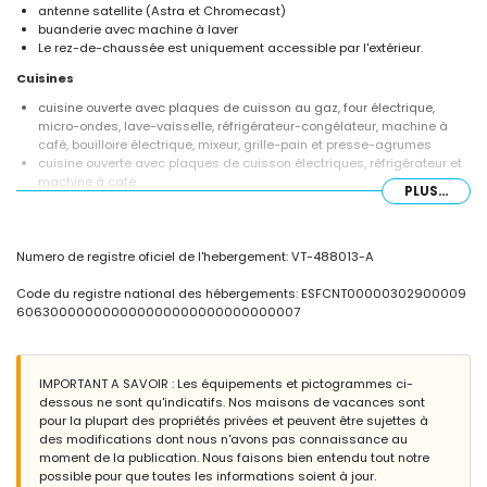
antenne satellite (Astra et Chromecast)
buanderie avec machine à laver
Le rez-de-chaussée est uniquement accessible par l'extérieur.
Cuisines
cuisine ouverte avec plaques de cuisson au gaz, four électrique,
micro-ondes, lave-vaisselle, réfrigérateur-congélateur, machine à
café, bouilloire électrique, mixeur, grille-pain et presse-agrumes
cuisine ouverte avec plaques de cuisson électriques, réfrigérateur et
machine à café
PLUS...
Chambres et salles de bains
chambre avec climatisation, lit double et salle de bains en suite
Numero de registre oficiel de l'hebergement: VT-488013-A
chambre avec lit double
2 chambres avec climatisation, chacune avec lit double
Code du registre national des hébergements: ESFCNT00000302900009
chambre avec climatisation et 2 lits simples
606300000000000000000000000000007
salle de bains en suite avec lavabo simple, douche et toilettes
salle de bains avec lavabo simple, baignoire/douche combinée et
toilettes
salle de bains avec lavabo simple, douche et toilettes
IMPORTANT A SAVOIR : Les équipements et pictogrammes ci-
dessous ne sont qu'indicatifs. Nos maisons de vacances sont
Extérieur de la villa
pour la plupart des propriétés privées et peuvent être sujettes à
terrain clôturé
des modifications dont nous n'avons pas connaissance au
piscine privée mesurant 8 m x 4 m et 2 m de profondeur
moment de la publication. Nous faisons bien entendu tout notre
jardin avec gravier et mobilier de jardin avec transats
possible pour que toutes les informations soient à jour.
2 terrasses, dont 1 couverte