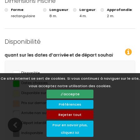
Dimensions Piscine
Forme
:
Longueur
:
Largeur
:
Approfondie
:
rectangulaire
8 m.
4 m.
2 m.
Disponibilité
épart souhaitées !
Disponible
Ce site internet se sert de cookies. Si vous continuez à naviguer sur le site,
Dates choisies
vous acceptez notre utilisation des cookies.
Disponible sur demande
J'accepte
Prix ​​sur demande
Préférences
Arrivée non autorisée
Rejeter tout
Départ interdit
Pour en savoir plus,
cliquez ici
Indisponible