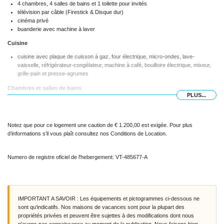
4 chambres, 4 salles de bains et 1 toilette pour invités
télévision par câble (Firestick & Disque dur)
cinéma privé
buanderie avec machine à laver
Cuisine
cuisine avec plaque de cuisson à gaz, four électrique, micro-ondes, lave-
vaisselle, réfrigérateur-congélateur, machine à café, bouilloire électrique, mixeur,
grille-pain et presse-agrumes
Chambres et salles de bains
PLUS...
4 chambres climatisées, chacune avec un lit double et salle de bains en suite
salle de bains en suite avec lavabo simple, baignoire, douche et toilette
salle de bains en suite avec lavabo simple, douche, toilette et sèche-cheveux
Notez que pour ce logement une caution de € 1.200,00 est exigée. Pour plus
2 salles de bains en suite, chacune avec lavabo simple, douche et toilette
d’informations s’il vous plaît consultez nos Conditions de Location.
Extérieur de la villa
grand terrain
Numero de registre oficiel de l'hebergement: VT-485677-A
piscine privée mesurant 8m x 4m et 2m de profondeur
jardin avec arbres et mobilier de jardin avec transats
5 terrasses, dont 1 couverte
barbecue
douche extérieure
IMPORTANT A SAVOIR : Les équipements et pictogrammes ci-dessous ne
espace salon et salle à manger en plein air
sont qu'indicatifs. Nos maisons de vacances sont pour la plupart des
5 places de parking privées
propriétés privées et peuvent être sujettes à des modifications dont nous
n'avons pas connaissance au moment de la publication. Nous faisons bien