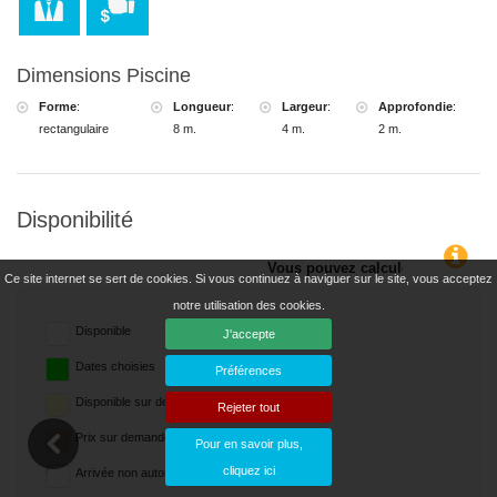
Dimensions Piscine
Forme
:
Longueur
:
Largeur
:
Approfondie
:
rectangulaire
8 m.
4 m.
2 m.
Disponibilité
de la location en cliquant sur les dates d’arrivée et de départ souhaitées
Ce site internet se sert de cookies. Si vous continuez à naviguer sur le site, vous acceptez
notre utilisation des cookies.
Disponible
J'accepte
Dates choisies
Préférences
Disponible sur demande
Rejeter tout
Prix ​​sur demande
Pour en savoir plus,
cliquez ici
Arrivée non autorisée