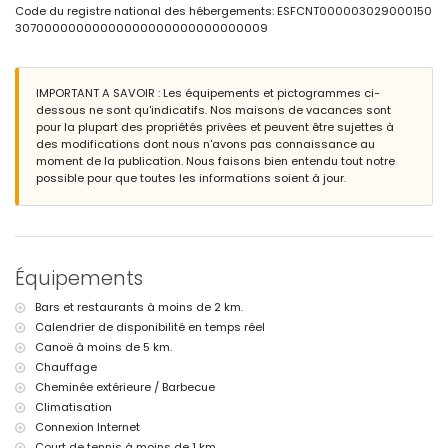
2 places de parking privées
Code du registre national des hébergements: ESFCNT000003029000150
30700000000000000000000000000009
Informations supplémentaires
ville la plus proche : Moraira (à moins de 5 kilomètres de la villa)
plage la plus proche : Cala Baladrar (à moins de 1000 mètres de la
IMPORTANT A SAVOIR : Les équipements et pictogrammes ci-
villa)
dessous ne sont qu'indicatifs. Nos maisons de vacances sont
port le plus proche : Moraira (à moins de 5 kilomètres de la villa)
pour la plupart des propriétés privées et peuvent être sujettes à
aéroport le plus proche : Alicante (à moins de 100 kilomètres de la
des modifications dont nous n'avons pas connaissance au
villa)
moment de la publication. Nous faisons bien entendu tout notre
deuxième aéroport le plus proche : Valence (> 100 kilomètres)
possible pour que toutes les informations soient à jour.
les animaux de compagnie ne sont pas autorisés
L'hébergement est très adapté aux familles avec enfants
Équipements et services inclus dans le prix de la location de la
villa
internet (WiFi)
Équipements
aspirateur et fer à repasser avec planche à repasser
linge de lit et serviettes
Bars et restaurants à moins de 2 km.
Calendrier de disponibilité en temps réel
Équipements et services en supplément
Canoë à moins de 5 km.
chauffage central et climatisation
Chauffage
lit pour enfants/berceau (sur demande)
Cheminée extérieure / Barbecue
Divertissements et activités de loisirs pour vos vacances à
Climatisation
Benissa, Costa Blanca
Connexion Internet
Court de tennis à moins de 1 km.
bar (à moins de 1000 mètres de la maison)