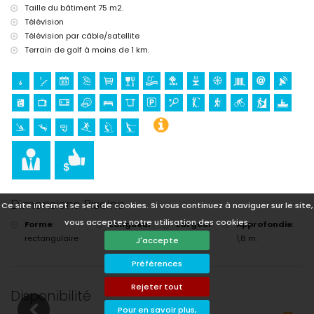
Taille du bâtiment 75 m2.
Télévision
Télévision par câble/satellite
Terrain de golf à moins de 1 km.
Dimensions Piscine
Ce site internet se sert de cookies. Si vous continuez à naviguer sur le site,
vous acceptez notre utilisation des cookies.
Forme
:
Longueur
:
Largeur
:
Approfondie
:
rectangulaire
8 m.
4 m.
1,8 m.
J'accepte
Préférences
Rejeter tout
Disponibilité
Pour en savoir plus,