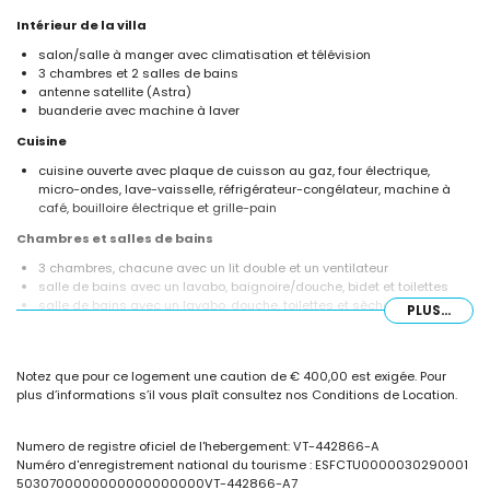
Intérieur de la villa
salon/salle à manger avec climatisation et télévision
3 chambres et 2 salles de bains
antenne satellite (Astra)
buanderie avec machine à laver
Cuisine
cuisine ouverte avec plaque de cuisson au gaz, four électrique,
micro-ondes, lave-vaisselle, réfrigérateur-congélateur, machine à
café, bouilloire électrique et grille-pain
Chambres et salles de bains
3 chambres, chacune avec un lit double et un ventilateur
salle de bains avec un lavabo, baignoire/douche, bidet et toilettes
salle de bains avec un lavabo, douche, toilettes et sèche-cheveux
PLUS...
Extérieur de la villa
terrain clos
Notez que pour ce logement une caution de € 400,00 est exigée. Pour
piscine privée mesurant 8m x 4m et d'une profondeur de 1,8m
plus d’informations s’il vous plaît consultez nos Conditions de Location.
jardin avec des arbres et mobilier de jardin avec chaises longues
3 terrasses, dont 1 est couverte
barbecue
Numero de registre oficiel de l'hebergement: VT-442866-A
douche extérieure
Numéro d'enregistrement national du tourisme : ESFCTU0000030290001
espace de détente extérieur et espace de repas extérieur
5030700000000000000000VT-442866-A7