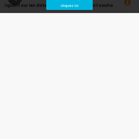
part souhaitées !
cliquez ici
Disponible
Dates choisies
Disponible sur demande
Prix ​​sur demande
Arrivée non autorisée
Départ interdit
Indisponible
août 2026
lu
ma
me
je
ve
sa
di
1
2
3
4
5
6
7
8
9
10
11
12
13
14
15
16