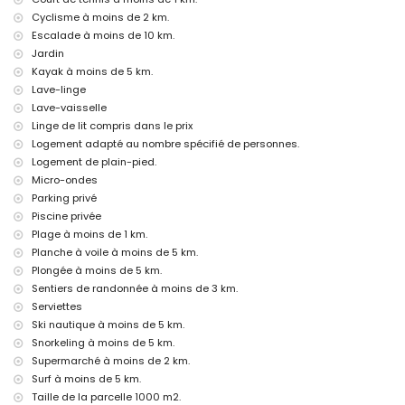
discothèque, promenade (Paseo Ecológico Benissa) et parc
Cyclisme à moins de 2 km.
d'attractions (Family Park Moraira & Calpe) (à moins de 5 kilomètres
Escalade à moins de 10 km.
de la maison)
Jardin
parc d'attractions (Terra Mítica), zoo (Terra Natura, Mundo Mar), parc
Kayak à moins de 5 km.
aquatique (Aqualandia et Aqua Natura) (à moins de 10 kilomètres de
Lave-linge
la maison)
Lave-vaisselle
Sites et culture à Benissa, Costa Blanca
Linge de lit compris dans le prix
château (Moraira, Cap d'Or) et ruine (Baños de la Reina Calpe) (à
Logement adapté au nombre spécifié de personnes.
moins de 5 kilomètres de l'hébergement)
Logement de plain-pied.
bâtiment architectural (Catedral La Marina Benissa) (à moins de 10
Micro-ondes
kilomètres de l'hébergement)
Parking privé
Sports
Piscine privée
Plage à moins de 1 km.
tennis et golf (San Jaime) (à moins de 1000 mètres de la villa)
Planche à voile à moins de 5 km.
randonnée, cyclisme, canoë, kayak, plongée, snorkeling, surf, planche
à voile et ski nautique (à moins de 5 kilomètres de la villa)
Plongée à moins de 5 km.
équitation et escalade (à moins de 10 kilomètres de la villa)
Sentiers de randonnée à moins de 3 km.
Serviettes
Ski nautique à moins de 5 km.
Snorkeling à moins de 5 km.
Supermarché à moins de 2 km.
Surf à moins de 5 km.
Taille de la parcelle 1000 m2.