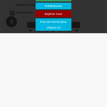
Départ interdit
Préférences
Indisponible
Rejeter tout
Pour en savoir plus,
août 2026
cliquez ici
lu
ma
me
je
ve
sa
di
1
2
3
4
5
6
7
8
9
10
11
12
13
14
15
16
17
18
19
20
21
22
23
24
25
26
27
28
29
30
31
septembre 2026
lu
ma
me
je
ve
sa
di
1
2
3
4
5
6