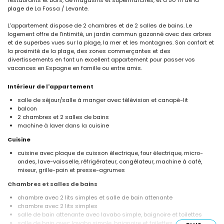
plage de La Fossa / Levante.
L'appartement dispose de 2 chambres et de 2 salles de bains. Le
logement offre de l'intimité, un jardin commun gazonné avec des arbres
et de superbes vues sur la plage, la mer et les montagnes. Son confort et
la proximité de la plage, des zones commerçantes et des
divertissements en font un excellent appartement pour passer vos
vacances en Espagne en famille ou entre amis.
Intérieur de l'appartement
salle de séjour/salle à manger avec télévision et canapé-lit
balcon
2 chambres et 2 salles de bains
machine à laver dans la cuisine
Cuisine
cuisine avec plaque de cuisson électrique, four électrique, micro-
ondes, lave-vaisselle, réfrigérateur, congélateur, machine à café,
mixeur, grille-pain et presse-agrumes
Chambres et salles de bains
chambre avec 2 lits simples et salle de bain attenante
chambre avec 2 lits simples
salle de bain attenante avec lavabo simple, baignoire et toilettes
salle de bain avec lavabo simple, baignoire et toilettes