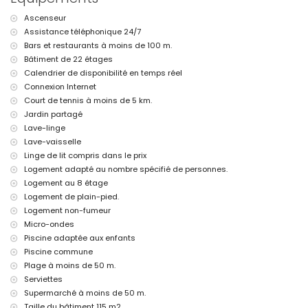
linge de lit et serviettes
service d'urgence 24 heures sur 24
Ascenseur
Assistance téléphonique 24/7
Équipements et services avec supplément
Bars et restaurants à moins de 100 m.
lit pour enfant/berceau (sur demande)
Bâtiment de 22 étages
Divertissements et activités de loisirs pour vos vacances à Calpe,
Calendrier de disponibilité en temps réel
Costa Blanca
Connexion Internet
Court de tennis à moins de 5 km.
parc d'attractions (Terra Mítica), zoo (Terra Natura et Mundomar) et
Jardin partagé
parc aquatique (Aqua Natura et Aqualandia) (à moins de 10
kilomètres de la maison)
Lave-linge
Lave-vaisselle
Sports
Linge de lit compris dans le prix
tennis (à moins de 5 kilomètres de l'appartement)
Logement adapté au nombre spécifié de personnes.
golf (à moins de 10 kilomètres de l'appartement)
Logement au 8 étage
Logement de plain-pied.
Logement non-fumeur
Micro-ondes
Piscine adaptée aux enfants
Piscine commune
Plage à moins de 50 m.
Serviettes
Supermarché à moins de 50 m.
Taille du bâtiment 115 m2.