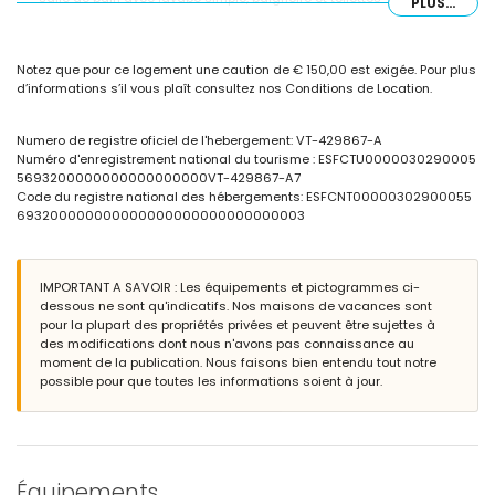
PLUS...
Extérieur de l'appartement
terrain clos
Notez que pour ce logement une caution de € 150,00 est exigée. Pour plus
piscine commune
d’informations s’il vous plaît consultez nos Conditions de Location.
piscine pour enfants
jardin commun gazonné avec des arbres
douche extérieure
Numero de registre oficiel de l'hebergement: VT-429867-A
place de garage commune
Numéro d'enregistrement national du tourisme : ESFCTU0000030290005
5693200000000000000000VT-429867-A7
Plus d'informations
Code du registre national des hébergements: ESFCNT00000302900055
ville la plus proche : Calpe (à moins de 1000 mètres de l'appartement)
693200000000000000000000000000003
plage la plus proche : La Fossa / Levante (à moins de 50 mètres de
l'appartement)
aéroport le plus proche : El Altet (Alicante) (à moins de 100 kilomètres
IMPORTANT A SAVOIR : Les équipements et pictogrammes ci-
de l'appartement)
dessous ne sont qu'indicatifs. Nos maisons de vacances sont
transports publics à proximité : bus à moins de 50 mètres
pour la plupart des propriétés privées et peuvent être sujettes à
interdiction de fumer
des modifications dont nous n'avons pas connaissance au
animaux de compagnie non admis
moment de la publication. Nous faisons bien entendu tout notre
L'immeuble où se trouve le logement est équipé d'un ascenseur.
possible pour que toutes les informations soient à jour.
Le logement est très adapté aux familles avec enfants
Équipements et services inclus dans le prix de la location de
l'appartement
internet (fibre optique)
fer et planche à repasser
Équipements