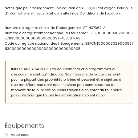
terrain clos
Notez que pour ce logement une caution de € 150,00 est exigée. Pour plus
piscine commune en forme de lagune
d’informations s’il vous plaît consultez nos Conditions de Location.
piscine pour enfants
jardin communautaire gazonné avec des arbres
douche extérieure
Numero de registre oficiel de l'hebergement: VT-437367-A
espace de garage commun
Numéro d'enregistrement national du tourisme : ESFCTU0000030290005
5711300000000000000000VT-437367-A3
Plus d'informations
Code du registre national des hébergements: ESFCNT000003029000557
ville la plus proche : Calpe (à moins de 1000 mètres de l'appartement)
11300000000000000000000000000005
plage la plus proche : La Fossa / Levante (à moins de 25 mètres de
l'appartement)
aéroport le plus proche : El Altet (Alicante) (à moins de 100 kilomètres
IMPORTANT A SAVOIR : Les équipements et pictogrammes ci-
de l'appartement)
dessous ne sont qu'indicatifs. Nos maisons de vacances sont
deuxième aéroport le plus proche : Manises (Valence) (> 100
pour la plupart des propriétés privées et peuvent être sujettes à
kilomètres)
des modifications dont nous n'avons pas connaissance au
transports publics à proximité : bus à moins de 50 mètres
moment de la publication. Nous faisons bien entendu tout notre
interdiction de fumer
possible pour que toutes les informations soient à jour.
animaux non admis
L'immeuble où se trouve le logement dispose d'un ascenseur.
Le logement est très adapté aux familles avec enfants.
Équipements et services inclus dans le prix de la location de
l'appartement
Équipements
internet (WiFi)
fer et planche à repasser
Ascenseur