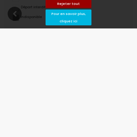
Rejeter tout
Départ interdit
Pour en savoir plus,
Indisponible
cliquez ici
août 2026
lu
ma
me
je
ve
sa
di
1
2
3
4
5
6
7
8
9
10
11
12
13
14
15
16
17
18
19
20
21
22
23
24
25
26
27
28
29
30
31
septembre 2026
lu
ma
me
je
ve
sa
di
1
2
3
4
5
6