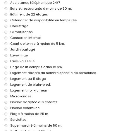
linge de lit et serviettes
Assistance téléphonique 24/7
service d'urgence 24 heures sur 24
Bars et restaurants à moins de 50 m.
Équipements et services en supplément
Bâtiment de 22 étages
Calendrier de disponibilité en temps réel
chauffage central
Chauffage
lit pour enfants/berceau (sur demande)
Climatisation
Loisirs et activités pour vos vacances à Calpe, Costa Blanca
Connexion Internet
parc d'attractions (Terra Mítica), zoo (Terra Natura et Mundomar), et
Court de tennis à moins de 5 km.
parc aquatique (Aqua Natura et Aqualandia) (à moins de 10
Jardin partagé
kilomètres de la maison)
Lave-linge
Sports
Lave-vaisselle
Linge de lit compris dans le prix
tennis (à moins de 5 kilomètres de l'appartement)
Logement adapté au nombre spécifié de personnes.
golf (à moins de 10 kilomètres de l'appartement)
Logement au 11 étage
Logement de plain-pied.
Logement non-fumeur
Micro-ondes
Piscine adaptée aux enfants
Piscine commune
Plage à moins de 25 m.
Serviettes
Supermarché à moins de 50 m.