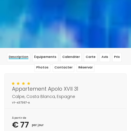
Description
Équipements
Calendrier
Carte
Avis
Prix
Photos
Contacter
Réservar
Appartement Apolo XVII 31
Calpe, Costa Blanca, Espagne
VT-437367-A
À partir de
€ 77
par jour