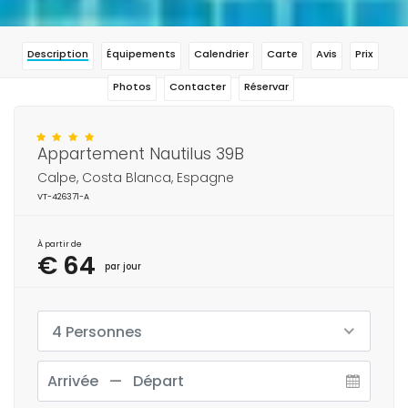
Description
Équipements
Calendrier
Carte
Avis
Prix
Photos
Contacter
Réservar
Appartement Nautilus 39B
Calpe, Costa Blanca, Espagne
VT-426371-A
À partir de
€ 64
par jour
4 Personnes