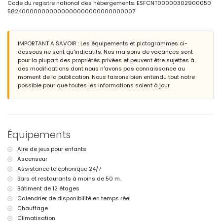
aéroport le plus proche : El Altet (Alicante) (à moins de 100 kilomètres
Code du registre national des hébergements: ESFCNT00000302900050
de l'appartement)
582400000000000000000000000000007
deuxième aéroport le plus proche : Manises (Valence) (> 100
kilomètres)
interdiction de fumer
IMPORTANT A SAVOIR : Les équipements et pictogrammes ci-
animaux domestiques non autorisés
dessous ne sont qu'indicatifs. Nos maisons de vacances sont
Le bâtiment où se trouve l'hébergement dispose d'un ascenseur.
pour la plupart des propriétés privées et peuvent être sujettes à
L'hébergement convient très bien aux familles avec enfants.
des modifications dont nous n'avons pas connaissance au
Installations et services privés inclus dans le tarif de location
moment de la publication. Nous faisons bien entendu tout notre
possible pour que toutes les informations soient à jour.
fer et planche à repasser
linge de lit et serviettes
service d'urgence 24 heures sur 24
Installations / services communs
Équipements
court de tennis
Installations et services privés en supplément
Aire de jeux pour enfants
Ascenseur
chauffage central
lit/couffin pour enfants (sur demande)
Assistance téléphonique 24/7
Bars et restaurants à moins de 50 m.
Sports
Bâtiment de 12 étages
golf (à moins de 10 kilomètres de l'appartement)
Calendrier de disponibilité en temps réel
Chauffage
Climatisation