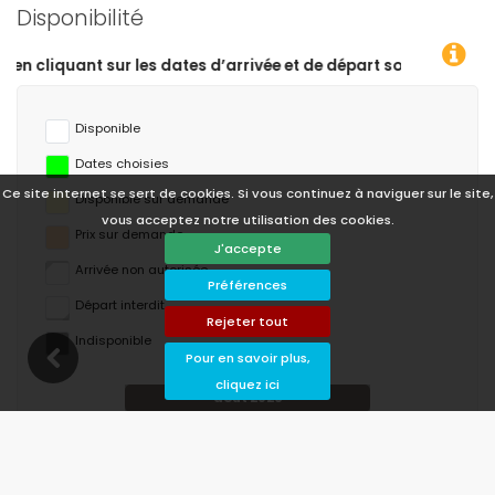
Disponibilité
épart souhaitées !
Disponible
Dates choisies
Ce site internet se sert de cookies. Si vous continuez à naviguer sur le site,
Disponible sur demande
vous acceptez notre utilisation des cookies.
Prix ​​sur demande
J'accepte
Arrivée non autorisée
Préférences
Départ interdit
Rejeter tout
Indisponible
Pour en savoir plus,
cliquez ici
août 2026
lu
ma
me
je
ve
sa
di
1
2
3
4
5
6
7
8
9