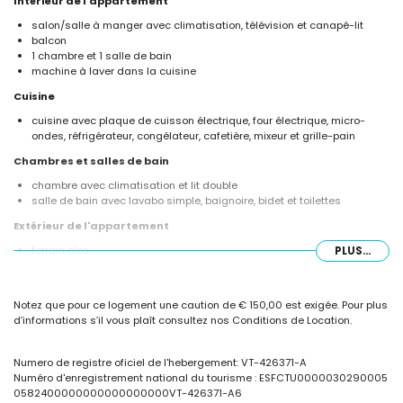
Intérieur de l'appartement
salon/salle à manger avec climatisation, télévision et canapé-lit
balcon
1 chambre et 1 salle de bain
machine à laver dans la cuisine
Cuisine
cuisine avec plaque de cuisson électrique, four électrique, micro-
ondes, réfrigérateur, congélateur, cafetière, mixeur et grille-pain
Chambres et salles de bain
chambre avec climatisation et lit double
salle de bain avec lavabo simple, baignoire, bidet et toilettes
Extérieur de l'appartement
terrain clos
PLUS...
piscine commune
piscine pour enfants
aire de jeux
Notez que pour ce logement une caution de € 150,00 est exigée. Pour plus
douche extérieure
d’informations s’il vous plaît consultez nos Conditions de Location.
place de parking couverte commune
Plus d'informations
Numero de registre oficiel de l'hebergement: VT-426371-A
plage la plus proche : Cantal Roig (à moins de 50 mètres de
Numéro d'enregistrement national du tourisme : ESFCTU0000030290005
l'appartement)
0582400000000000000000VT-426371-A6