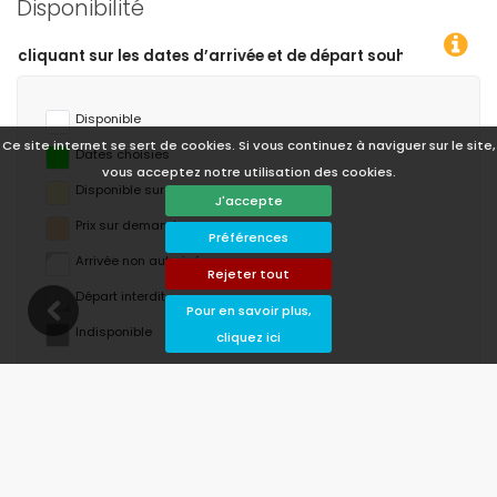
Disponibilité
rrivée et de départ souhaitées !
Disponible
Ce site internet se sert de cookies. Si vous continuez à naviguer sur le site,
Dates choisies
vous acceptez notre utilisation des cookies.
Disponible sur demande
J'accepte
Prix ​​sur demande
Préférences
Arrivée non autorisée
Rejeter tout
Départ interdit
Pour en savoir plus,
Indisponible
cliquez ici
août 2026
lu
ma
me
je
ve
sa
di
1
2
3
4
5
6
7
8
9