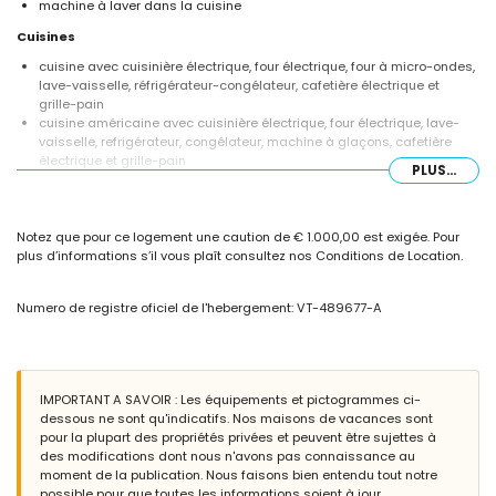
machine à laver dans la cuisine
Cuisines
cuisine avec cuisinière électrique, four électrique, four à micro-ondes,
lave-vaisselle, réfrigérateur-congélateur, cafetière électrique et
grille-pain
cuisine américaine avec cuisinière électrique, four électrique, lave-
vaisselle, refrigérateur, congélateur, machine à glaçons, cafetière
électrique et grille-pain
PLUS...
Chambres à coucher et salles de bain
chambre à coucher climatisée avec lit queen-size et salle de bain en
Notez que pour ce logement une caution de € 1.000,00 est exigée. Pour
suite
plus d’informations s’il vous plaît consultez nos Conditions de Location.
chambre à coucher climatisée avec lit double
chambre à coucher climatisée avec lit simple
chambre à coucher climatisée avec 2 lits simples (de 190 x 70cm)
Numero de registre oficiel de l'hebergement: VT-489677-A
salle de bain en suite avec lavabo simple, baignoire, douche et bidet
salle de bain avec lavabo simple, douche aménagée dans une
baignoire, bidet et toilette
salle de bain avec douche, bidet et toilette
IMPORTANT A SAVOIR : Les équipements et pictogrammes ci-
Extérieur de la villa
dessous ne sont qu'indicatifs. Nos maisons de vacances sont
terrain enclôturé
pour la plupart des propriétés privées et peuvent être sujettes à
piscine privée de 9m x 4m
des modifications dont nous n'avons pas connaissance au
beau jardin avec pelouse et mobilier de jardin avec chaises longues
moment de la publication. Nous faisons bien entendu tout notre
3 terrasses, dont 1 couverte
possible pour que toutes les informations soient à jour.