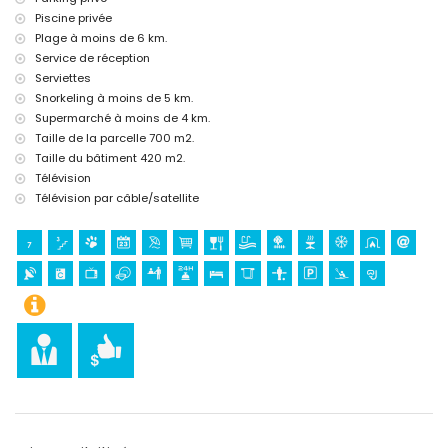
lit additionnel et lit enfant/lit bébé (sur demande)
Piscine privée
Divertissement et activités de loisirs pour les vacances à Calpe,
Plage à moins de 6 km.
Costa Blanca
Service de réception
cinéma et bar (dans un rayon de 5 kilomètres de la maison de
Serviettes
vacances)
Snorkeling à moins de 5 km.
Supermarché à moins de 4 km.
Activités sportives
Taille de la parcelle 700 m2.
canoë-kayak (kayak) et randonnée subaquatique (dans un rayon de
Taille du bâtiment 420 m2.
5 kilomètres de la villa)
Télévision
golf (dans un rayon de 10 kilomètres de la villa)
Télévision par câble/satellite