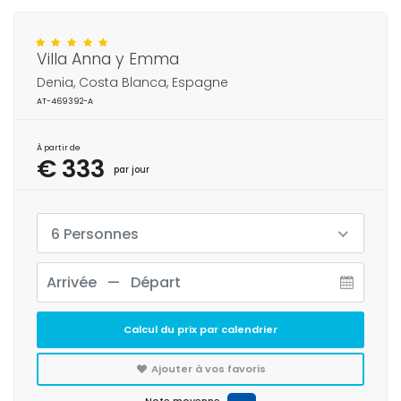
Villa Anna y Emma
Denia, Costa Blanca, Espagne
AT-469392-A
À partir de
€ 333
par jour
6 Personnes
Calcul du prix par calendrier
Ajouter à vos favoris