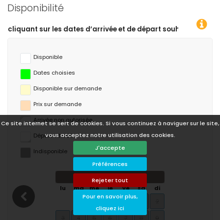
Disponibilité
rivée et de départ souhaitées !
Disponible
Dates choisies
Disponible sur demande
Prix ​​sur demande
Arrivée non autorisée
Ce site internet se sert de cookies. Si vous continuez à naviguer sur le site,
vous acceptez notre utilisation des cookies.
Départ interdit
J'accepte
Indisponible
Préférences
août 2026
Rejeter tout
lu
ma
me
je
ve
sa
di
Pour en savoir plus,
1
2
cliquez ici
3
4
5
6
7
8
9