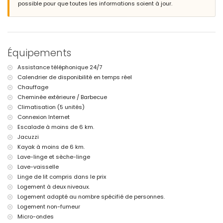
port le plus proche : Port de Denia (à moins de 7 kilomètres de la villa)
possible pour que toutes les informations soient à jour.
parc le plus proche : Parc Naturel du Montgó (à moins de 7 kilomètres
de la villa)
aéroport le plus proche : Alicante (à moins de 100 kilomètres de la
villa)
deuxième aéroport le plus proche : Valence (> 100 kilomètres)
Équipements
fumer n'est pas autorisé
les animaux de compagnie ne sont pas autorisés
Assistance téléphonique 24/7
L'hébergement est très adapté pour les familles avec enfants
Calendrier de disponibilité en temps réel
Installations et services inclus dans le prix de location de la villa
Chauffage
internet (WiFi)
Cheminée extérieure / Barbecue
fer et planche à repasser
Climatisation (5 unités)
linge de lit et serviettes
Connexion Internet
service de réception et service d'urgence 24 heures sur 24
Escalade à moins de 6 km.
chauffage central et climatisation
Jacuzzi
Installations et services à supplément
Kayak à moins de 6 km.
Lave-linge et sèche-linge
service de transfert aéroport
Lave-vaisselle
service de chef cuisinier
jacuzzi extérieur
Linge de lit compris dans le prix
lit supplémentaire et lit/berceau pour enfants (sur demande)
Logement à deux niveaux.
Logement adapté au nombre spécifié de personnes.
Divertissements et activités de loisirs pour vos vacances à Denia,
Costa Blanca
Logement non-fumeur
Micro-ondes
promenade (Paseo Saladar) (à moins de 5 kilomètres de la maison)