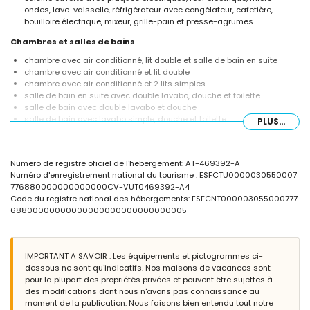
ondes, lave-vaisselle, réfrigérateur avec congélateur, cafetière,
bouilloire électrique, mixeur, grille-pain et presse-agrumes
Chambres et salles de bains
chambre avec air conditionné, lit double et salle de bain en suite
chambre avec air conditionné et lit double
chambre avec air conditionné et 2 lits simples
salle de bain en suite avec double lavabo, douche et toilette
salle de bain avec double lavabo et douche
salle de bain avec lavabo simple, douche et toilette
PLUS...
Extérieur de la villa
grand terrain clos
Numero de registre oficiel de l'hebergement: AT-469392-A
piscine privée mesurant 6,5m x 4m
Numéro d'enregistrement national du tourisme : ESFCTU0000030550007
2 terrasses, dont une couverte
776880000000000000CV-VUT0469392-A4
cuisine extérieure et barbecue
Code du registre national des hébergements: ESFCNT000003055000777
coin salon extérieur et coin repas extérieur
68800000000000000000000000000005
espace de stationnement privé couvert
Informations supplémentaires
ville la plus proche : Jávea (à moins de 5 kilomètres de la villa)
IMPORTANT A SAVOIR : Les équipements et pictogrammes ci-
rive ou bord le plus proche : Méditerranée, Jávea (à moins de 7
dessous ne sont qu'indicatifs. Nos maisons de vacances sont
kilomètres de la villa)
pour la plupart des propriétés privées et peuvent être sujettes à
plage la plus proche : Marineta Casiana (à moins de 7 kilomètres de
des modifications dont nous n'avons pas connaissance au
la villa)
moment de la publication. Nous faisons bien entendu tout notre