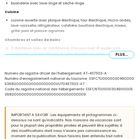
buanderie avec lave-linge et sèche-linge
Cuisine
cuisine ouverte avec plaque électrique, four électrique, micro-ondes,
lave-vaisselle, réfrigérateur, cafetière, bouilloire électrique, mixeur,
grille-pain et presse-agrumes
Chambres et salles de bains
2 chambres avec air conditionné, chacune avec lit queen size
(mesurant 200 par 160cm) et salle de bains en suite
PLUS...
2 chambres avec air conditionné, chacune avec 2 lits simples
(mesurant 200 par 90cm)
salle de bains en suite avec double lavabo, combinaison
Numero de registre oficiel de l'hebergement: AT-437303-A
baignoire/douche et toilettes
Numéro d'enregistrement national du tourisme : ESFCTU0000030490000
salle de bains en suite avec double lavabo, douche et toilettes
536820000000000000000VUT0437303-A7
salle de bains avec lavabo simple et douche
Code du registre national des hébergements: ESFCNT00000304900005
Extérieur de cette villa de luxe
368200000000000000000000000000009
terrain clôturé
piscine privée mesurant 8m x 4m et 2m de profondeur
magnifique jardin avec pelouse, arbres et mobilier de jardin avec
IMPORTANT A SAVOIR : Les équipements et pictogrammes ci-
transats
dessous ne sont qu'indicatifs. Nos maisons de vacances sont
2 terrasses, dont 1 couverte
pour la plupart des propriétés privées et peuvent être sujettes à
barbecue
des modifications dont nous n'avons pas connaissance au
coin salon extérieur et coin repas extérieur
moment de la publication. Nous faisons bien entendu tout notre
2 places de parking privées