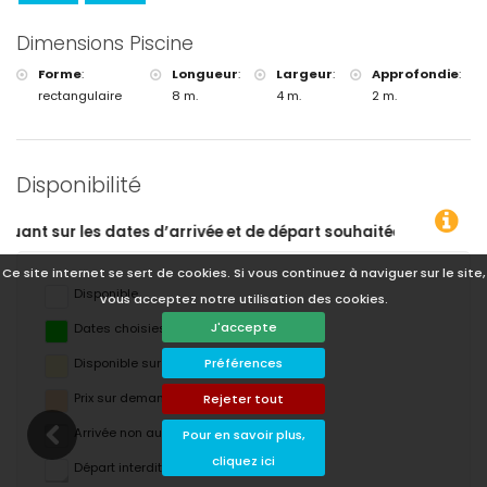
Dimensions Piscine
Forme
:
Longueur
:
Largeur
:
Approfondie
:
rectangulaire
8 m.
4 m.
2 m.
Disponibilité
haitées !
Ce site internet se sert de cookies. Si vous continuez à naviguer sur le site,
Disponible
vous acceptez notre utilisation des cookies.
J'accepte
Dates choisies
Préférences
Disponible sur demande
Prix ​​sur demande
Rejeter tout
Arrivée non autorisée
Pour en savoir plus,
cliquez ici
Départ interdit