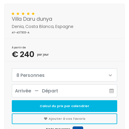
Villa Daru dunya
Denia, Costa Blanca, Espagne
AT-437303-A
À partir de
€ 240
par jour
8 Personnes
Calcul du prix par calendrier
Ajouter à vos favoris