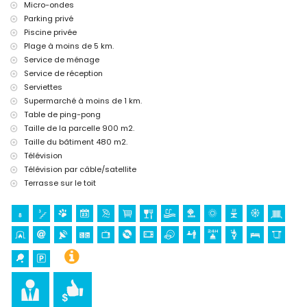
Micro-ondes
Équipements et services à supplément
Parking privé
service de ménage
Piscine privée
lit supplémentaire et lits/couffins pour enfants (sur demande)
Plage à moins de 5 km.
Sports
Service de ménage
Service de réception
tennis, golf (La Sella, Denia) et équitation (à moins de 10 kilomètres
Serviettes
de la villa)
Supermarché à moins de 1 km.
Table de ping-pong
Taille de la parcelle 900 m2.
Taille du bâtiment 480 m2.
Télévision
Télévision par câble/satellite
Terrasse sur le toit