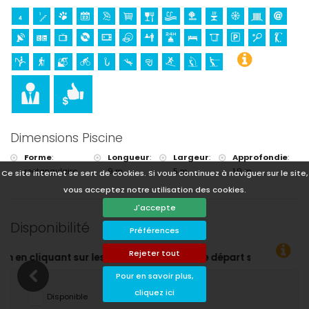
Dimensions Piscine
Forme
:
Longueur
:
Largeur
:
Approfondie
:
rectangulaire
9 m.
5 m.
1,9 m.
Ce site internet se sert de cookies. Si vous continuez à naviguer sur le site,
vous acceptez notre utilisation des cookies.
J'accepte
Disponibilité
Préférences
Rejeter tout
rivée et de départ souhaitées !
Pour en savoir plus,
cliquez ici
Disponible