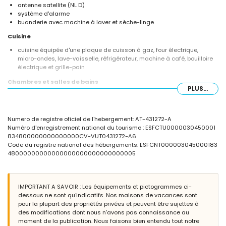
antenne satellite (NL D)
système d'alarme
buanderie avec machine à laver et sèche-linge
Cuisine
cuisine équipée d'une plaque de cuisson à gaz, four électrique,
micro-ondes, lave-vaisselle, réfrigérateur, machine à café, bouilloire
électrique et grille-pain
Chambres et salles de bains
PLUS...
chambre avec air conditionné, lit king-size, télévision et salle de bains
en suite
chambre avec air conditionné, lit double et salle de bains en suite
Numero de registre oficiel de l'hebergement: AT-431272-A
salle de bains en suite avec double lavabo, baignoire, douche, toilette
Numéro d'enregistrement national du tourisme : ESFCTU0000030450001
et sèche-cheveux
834800000000000000CV-VUT0431272-A6
salle de bains en suite avec lavabo simple, douche et toilette
Code du registre national des hébergements: ESFCNT000003045000183
salle de bains avec lavabo simple, douche et toilette
48000000000000000000000000000005
Extérieur de la villa
grand terrain clos
piscine privée mesurant 9m x 5m et 1,9m de profondeur
IMPORTANT A SAVOIR : Les équipements et pictogrammes ci-
beau jardin avec pelouse, gravier, arbres et mobilier de jardin avec
dessous ne sont qu'indicatifs. Nos maisons de vacances sont
transats
pour la plupart des propriétés privées et peuvent être sujettes à
3 terrasses, dont 1 couverte
des modifications dont nous n'avons pas connaissance au
barbecue
moment de la publication. Nous faisons bien entendu tout notre
espace salon extérieur et salle à manger extérieure