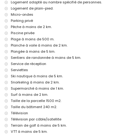
Logement adapté au nombre spécifié de personnes.
Équipements et services en supplément
Logement de plain-pied.
lit supplémentaire et lits/couffins pour enfants (sur demande)
Micro-ondes
Parking privé
Activités de divertissement et de loisirs pour vos vacances à
Dénia, Costa Blanca
Pêche à moins de 2 km.
Piscine privée
discothèque, boîte de nuit, bar et promenade (à moins de 5 kilomètres
Plage à moins de 500 m.
de la maison)
Planche à voile à moins de 2 km.
Sites et culture à Dénia, Costa Blanca
Plongée à moins de 5 km.
église, château (Portal de la Vila, Dénia), ruine et lieu historique (à
Sentiers de randonnée à moins de 5 km.
moins de 5 kilomètres de l'hébergement)
Service de réception
Serviettes
Sports
Ski nautique à moins de 5 km.
tennis et cyclisme (à moins de 1000 mètres de la villa)
Snorkeling à moins de 2 km.
golf, équitation, randonnée, VTT, pêche, plongée, plongée avec tuba,
Supermarché à moins de 1 km.
surf, planche à voile et ski nautique (à moins de 5 kilomètres de la
Surf à moins de 2 km.
villa)
Taille de la parcelle 1500 m2.
Taille du bâtiment 240 m2.
Télévision
Télévision par câble/satellite
Terrain de golf à moins de 5 km.
VTT à moins de 5 km.