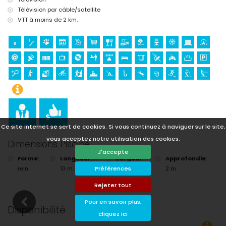
Télévision par câble/satellite
Sports
VTT à moins de 2 km.
tennis, randonnée, VTT, cyclisme, escalade, canoë, kayak, pêche,
plongée, snorkeling, surf, planche à voile et ski nautique (à moins de 5
kilomètres de la villa)
golf (La Sella Golf Club, Denia) et équitation (à moins de 10 kilomètres
de la villa)
Ce site internet se sert de cookies. Si vous continuez à naviguer sur le site,
vous acceptez notre utilisation des cookies.
Dimensions Piscine
J'accepte
Forme
:
Longueur
:
Largeur
:
Approfondie
:
Préférences
rein
13 m.
5 m.
2 m.
Rejeter tout
Pour en savoir plus,
Disponibilité
cliquez ici