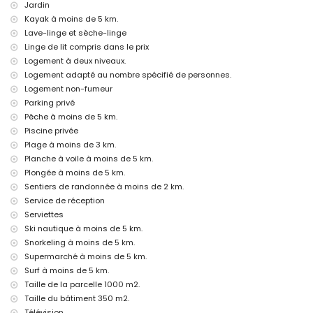
Jardin
Installations et services inclus dans le prix de location de la villa
Kayak à moins de 5 km.
Lave-linge et sèche-linge
internet (WiFi)
Linge de lit compris dans le prix
aspirateur
linge de lit et serviettes
Logement à deux niveaux.
service de réception et service d'urgence 24 heures sur 24
Logement adapté au nombre spécifié de personnes.
console de jeux (PlayStation 3)
Logement non-fumeur
chauffage à air et climatisation
Parking privé
Installations et services avec supplément
Pêche à moins de 5 km.
Piscine privée
jacuzzi extérieur
Plage à moins de 3 km.
lit supplémentaire et lits/couffins pour enfants (sur demande)
Planche à voile à moins de 5 km.
Divertissements et activités de loisirs pour vos vacances à Denia,
Plongée à moins de 5 km.
Costa Blanca
Sentiers de randonnée à moins de 2 km.
bar, promenade (Las Marinas et Denia) (à moins de 5 kilomètres de
Service de réception
la maison)
Serviettes
Ski nautique à moins de 5 km.
Sites et culture à Denia, Costa Blanca
Snorkeling à moins de 5 km.
musée (Histórico de Denia), église (Portal de la Vila, Denia), château
Supermarché à moins de 5 km.
(Portal de la Vila, Denia), monument (Pueblo de Denia), bâtiment
Surf à moins de 5 km.
architectural (Centro de Denia) et lieu historique (Histórico de Denia)
(à moins de 5 kilomètres de l'hébergement)
Taille de la parcelle 1000 m2.
ruine (Molinos de Viento et Javea) (à moins de 10 kilomètres de
Taille du bâtiment 350 m2.
l'hébergement)
Télévision