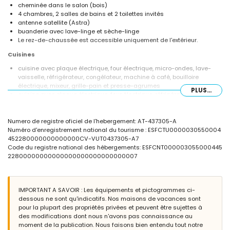
cheminée dans le salon (bois)
4 chambres, 2 salles de bains et 2 toilettes invités
antenne satellite (Astra)
buanderie avec lave-linge et sèche-linge
Le rez-de-chaussée est accessible uniquement de l'extérieur.
Cuisines
cuisine avec plaque électrique, four électrique, micro-ondes, lave-
vaisselle, réfrigérateur, congélateur, machine à café, bouilloire
électrique, mixeur, grille-pain et presse-agrumes
PLUS...
cuisine avec plaque électrique, four électrique, réfrigérateur,
congélateur, machine à café, bouilloire électrique, mixeur, grille-pain
et presse-agrumes
Numero de registre oficiel de l'hebergement: AT-437305-A
Chambres et salles de bains
Numéro d'enregistrement national du tourisme : ESFCTU0000030550004
452280000000000000CV-VUT0437305-A7
chambre avec lit superposé (mesurant 200 par 90 cm)
Code du registre national des hébergements: ESFCNT000003055000445
chambre avec climatisation et 2 lits simples (mesurant 190 par 90
22800000000000000000000000000007
cm)
chambre avec climatisation et 2 lits simples (mesurant 200 par 90
cm)
chambre avec 2 lits simples (mesurant 190 par 90 cm)
IMPORTANT A SAVOIR : Les équipements et pictogrammes ci-
salle de bains avec double vasque, baignoire/douche et toilettes
dessous ne sont qu'indicatifs. Nos maisons de vacances sont
salle de bains avec double vasque, douche et toilettes
pour la plupart des propriétés privées et peuvent être sujettes à
des modifications dont nous n'avons pas connaissance au
Extérieur de la villa
moment de la publication. Nous faisons bien entendu tout notre
terrain clôturé