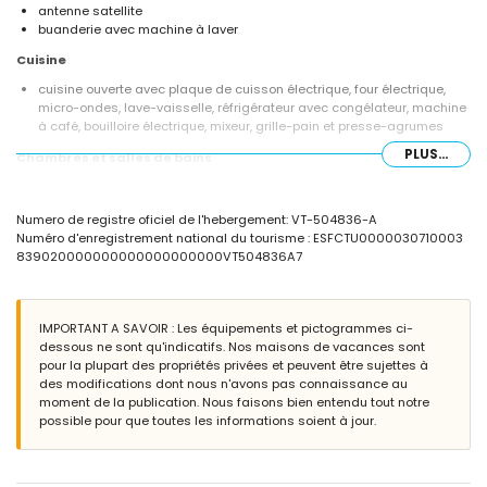
antenne satellite
buanderie avec machine à laver
Cuisine
cuisine ouverte avec plaque de cuisson électrique, four électrique,
micro-ondes, lave-vaisselle, réfrigérateur avec congélateur, machine
à café, bouilloire électrique, mixeur, grille-pain et presse-agrumes
PLUS...
Chambres et salles de bains
chambre avec climatisation et lit gigogne (mesurant 190 par 90cm)
chambre avec climatisation, lit queen size (mesurant 200 par 160cm)
Numero de registre oficiel de l'hebergement: VT-504836-A
et salle de bains en suite
Numéro d'enregistrement national du tourisme : ESFCTU0000030710003
chambre avec climatisation et lit double (mesurant 190 par 140cm)
839020000000000000000000VT504836A7
salle de bains en suite avec lavabo simple, baignoire et toilettes
salle de bains avec lavabo simple, combinaison bain/douche, bidet et
toilettes
IMPORTANT A SAVOIR : Les équipements et pictogrammes ci-
Extérieur du penthouse
dessous ne sont qu'indicatifs. Nos maisons de vacances sont
grand terrain
pour la plupart des propriétés privées et peuvent être sujettes à
piscine commune mesurant 10m x 5m et 2m de profondeur
des modifications dont nous n'avons pas connaissance au
jardin commun avec pelouse et arbres
moment de la publication. Nous faisons bien entendu tout notre
terrasse
possible pour que toutes les informations soient à jour.
douche extérieure
espace détente et espace repas extérieur
garage commun