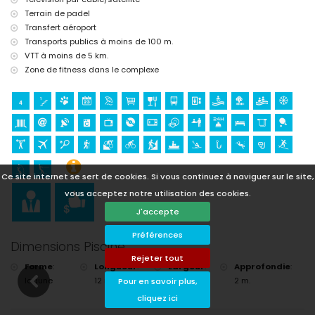
et ski nautique (à moins de 1000 mètres de l'appartement)
randonnée, VTT, cyclisme et escalade (à moins de 5 kilomètres de
Terrain de padel
l'appartement)
Transfert aéroport
golf (Club de Golf, Javea) et équitation (à moins de 10 kilomètres de
Transports publics à moins de 100 m.
l'appartement)
VTT à moins de 5 km.
Zone de fitness dans le complexe
Ce site internet se sert de cookies. Si vous continuez à naviguer sur le site,
vous acceptez notre utilisation des cookies.
J'accepte
Préférences
Dimensions Piscine
Rejeter tout
Forme
:
Longueur
:
Largeur
:
Approfondie
:
lagune
12 m.
5 m.
2 m.
Pour en savoir plus,
cliquez ici