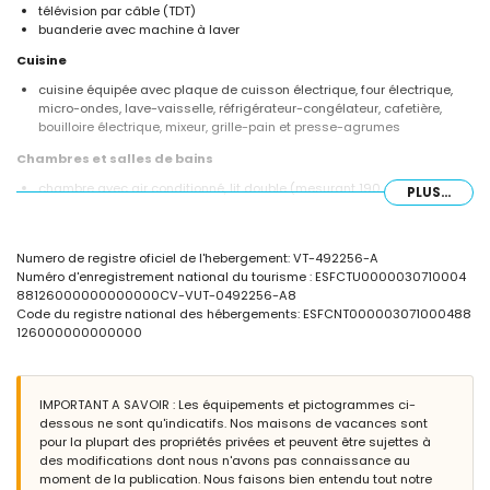
télévision par câble (TDT)
buanderie avec machine à laver
Cuisine
cuisine équipée avec plaque de cuisson électrique, four électrique,
micro-ondes, lave-vaisselle, réfrigérateur-congélateur, cafetière,
bouilloire électrique, mixeur, grille-pain et presse-agrumes
Chambres et salles de bains
chambre avec air conditionné, lit double (mesurant 190 par 135 cm),
PLUS...
télévision, ventilateur et salle de bains en suite
chambre avec air conditionné, 2 lits simples (mesurant 190 par 90
cm) et ventilateur
Numero de registre oficiel de l'hebergement: VT-492256-A
salle de bains en suite avec double lavabo, baignoire/douche, bidet
Numéro d'enregistrement national du tourisme : ESFCTU0000030710004
et toilette
88126000000000000CV-VUT-0492256-A8
salle de bains avec lavabo simple, douche, bidet et toilette
Code du registre national des hébergements: ESFCNT000003071000488
Extérieur de l'appartement
126000000000000
grand terrain clôturé
piscine commune en forme de lagon mesurant 12m x 5m et 2m de
profondeur
IMPORTANT A SAVOIR : Les équipements et pictogrammes ci-
piscine pour enfants
dessous ne sont qu'indicatifs. Nos maisons de vacances sont
jardin commun avec pelouse et arbres
pour la plupart des propriétés privées et peuvent être sujettes à
terrasse
des modifications dont nous n'avons pas connaissance au
moment de la publication. Nous faisons bien entendu tout notre
Plus d'informations