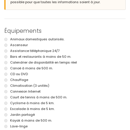
possible pour que toutes les informations soient à jour.
ville la plus proche : Javea (à moins de 2 kilomètres de l'appartement)
rivière ou côte la plus proche : Méditerranée (à moins de 500 mètres
de l'appartement)
plage la plus proche : El Arenal, Javea (à moins de 500 mètres de
l'appartement)
Équipements
port le plus proche : La Fontana, Javea (à moins de 50 mètres de
l'appartement)
Animaux domestiques autorisés.
parc le plus proche : Montgo (à moins de 4 kilomètres de
Ascenseur
l'appartement)
aéroport le plus proche : Alicante (à moins de 100 kilomètres de
Assistance téléphonique 24/7
l'appartement)
Bars et restaurants à moins de 50 m.
deuxième aéroport le plus proche : Valence (> 100 kilomètres)
Calendrier de disponibilité en temps réel
transports publics à proximité : bus à 100 mètres
Canoë à moins de 500 m.
animaux de compagnie admis
CD ou DVD
L'immeuble où se trouve l'hébergement dispose d'un ascenseur.
Chauffage
L'hébergement est très adapté pour les familles avec enfants
Climatisation (3 unités)
Installations et services privés inclus dans le prix de location
Connexion Internet
internet (WiFi)
Court de tennis à moins de 500 m.
fer et planche à repasser
Cyclisme à moins de 5 km.
linge de lit et serviettes
Escalade à moins de 5 km.
service de réception et service d'urgence 24h/24
Jardin partagé
chauffage de l'air et climatisation
Kayak à moins de 500 m.
Installations / services communs
Lave-linge