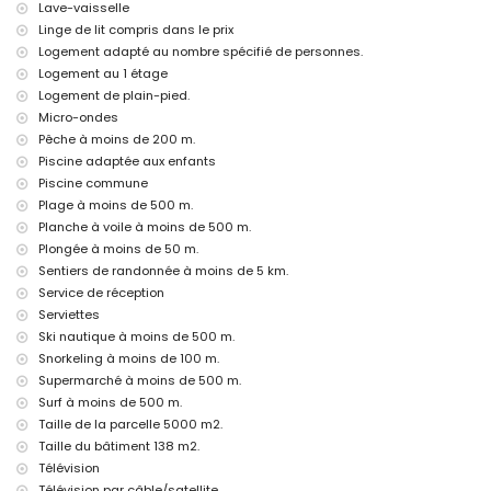
zone de fitness et court de paddle
Lave-vaisselle
installations de bien-être
Linge de lit compris dans le prix
Logement adapté au nombre spécifié de personnes.
Installations et services privés avec supplément
Logement au 1 étage
service d'aéroport
Logement de plain-pied.
lit supplémentaire et lit/berceau pour enfant (sur demande)
Micro-ondes
Activités de divertissement et de loisirs pour vos vacances à
Pêche à moins de 200 m.
Javea, Costa Blanca
Piscine adaptée aux enfants
Piscine commune
discothèque, bar, promenade (El Arenal et Javea) (à moins de 500
mètres de la maison)
Plage à moins de 500 m.
cinéma et théâtre (à moins de 5 kilomètres de la maison)
Planche à voile à moins de 500 m.
Plongée à moins de 50 m.
Sites et culture à Javea, Costa Blanca
Sentiers de randonnée à moins de 5 km.
musée (Historico de Javea), église (Virgen del Loreto), monument
Service de réception
(Pueblo de Javea), bâtiment architectural (Historico de Javea) et lieu
Serviettes
historique (Pueblo de Javea) (à moins de 5 kilomètres de
Ski nautique à moins de 500 m.
l'hébergement)
ruine (Molinos del Viento et Javea) (à moins de 10 kilomètres de
Snorkeling à moins de 100 m.
l'hébergement)
Supermarché à moins de 500 m.
château (Portal de la Villa et Denia) (à moins de 25 kilomètres de
Surf à moins de 500 m.
l'hébergement)
Taille de la parcelle 5000 m2.
Sports
Taille du bâtiment 138 m2.
Télévision
tennis, canoë, kayak, pêche, plongée, snorkeling, surf, planche à voile
Télévision par câble/satellite