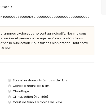
430207-A
r
SFCNT00000303800001952100000000000000000000000000001
n avec transats
ogrammes ci-dessous ne sont qu'indicatifs. Nos maisons
s privées et peuvent être sujettes à des modifications
de la publication. Nous faisons bien entendu tout notre
 à jour.
ètres de la maison)
ranée (à moins de 5 kilomètres de la maison)
 de 5 kilomètres de la maison)
ávea (à moins de 4 kilomètres de la maison)
 5 kilomètres de la maison)
Bars et restaurants à moins de 1 km.
100 kilomètres de la maison)
Canoë à moins de 5 km.
00 kilomètres)
Chauffage
c enfants
Climatisation (4 unités)
Court de tennis à moins de 5 km.
e location de cette maison de vacances