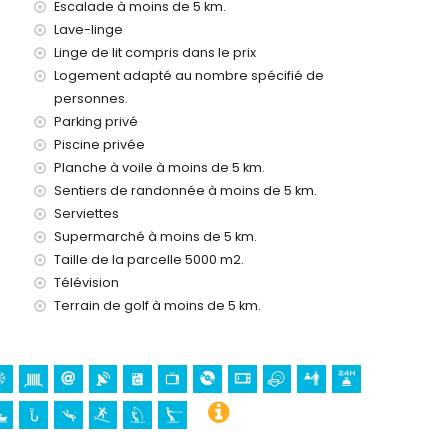
Escalade à moins de 5 km.
Lave-linge
Linge de lit compris dans le prix
Logement adapté au nombre spécifié de
24
personnes.
Parking privé
Piscine privée
emande)
Planche à voile à moins de 5 km.
Sentiers de randonnée à moins de 5 km.
os vacances à Jávea, Costa Blanca
Serviettes
 la maison)
Supermarché à moins de 5 km.
Taille de la parcelle 5000 m2.
Télévision
omé, Pueblo, et Jávea) (à moins de 5 kilomètres de
Terrain de golf à moins de 5 km.
10 kilomètres de l'hébergement)
e 25 kilomètres de l'hébergement)
isme, escalade, canoë, pêche, plongée, surf, planche à voile
maison)