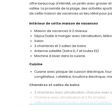
offre beaucoup d'intimité, un jardin avec gravier et
vallée. La proximité de la plage, des activités sportiv
de cette maison de vacances un lieu idéal pour p
Intérieur de cette maison de vacances
Maison de vacances à 2 niveaux
Séjour/salle à manger avec climatisation, télévis
Salon
3 chambres et 2 salles de bains
Antenne satellite (Astra D, F et toutes ES)
Machine à laver dans la cuisine
Cuisine
Cuisine avec plaque de cuisson électrique, four
congélateur, cafetière, bouilloire électrique, m
Chambres et salles de bains
2 chambres avec climatisation, chacune avec un
Chambre avec climatisation et 2 lits simples
Salle de bains avec lavabo, douche et toilettes
Salle de bains avec douche