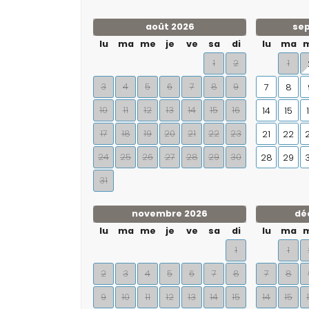
août 2026
se
lu
ma
me
je
ve
sa
di
lu
ma
1
2
1
3
4
5
6
7
8
9
7
8
10
11
12
13
14
15
16
14
15
17
18
19
20
21
22
23
21
22
24
25
26
27
28
29
30
28
29
31
novembre 2026
dé
lu
ma
me
je
ve
sa
di
lu
ma
1
1
2
3
4
5
6
7
8
7
8
9
10
11
12
13
14
15
14
15