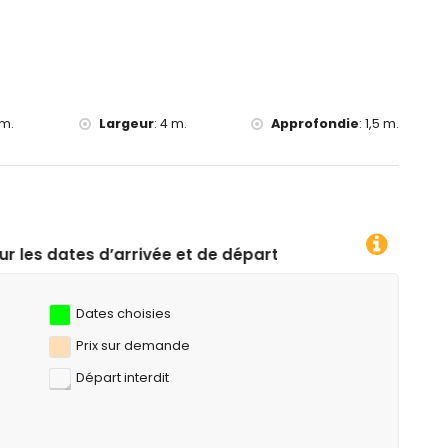
on)
 m.
Largeur
:
4 m.
Approfondie
:
1,5 m.
 et de départ souhaitées !
Dates choisies
Prix ​​sur demande
Départ interdit