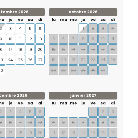
ptembre 2026
octobre 2026
me
je
ve
sa
di
lu
ma
me
je
ve
sa
di
2
3
4
2
3
4
5
6
1
5
6
7
8
9
10
11
9
10
11
12
13
12
13
14
15
16
17
18
16
17
18
19
20
19
20
21
22
23
24
25
23
24
25
26
27
26
27
28
29
30
31
30
cembre 2026
janvier 2027
me
je
ve
sa
di
lu
ma
me
je
ve
sa
di
2
3
4
5
6
1
2
3
9
10
11
12
13
4
5
6
7
8
9
10
16
17
18
19
20
11
12
13
14
15
16
17