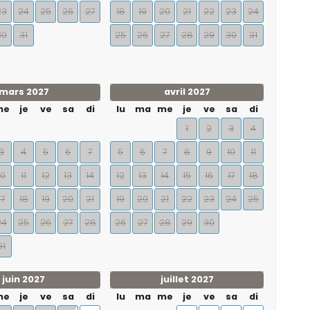
23
24
25
26
27
18
19
20
21
22
23
24
30
31
25
26
27
28
29
30
31
mars 2027
avril 2027
me
je
ve
sa
di
lu
ma
me
je
ve
sa
di
1
2
3
4
3
4
5
6
7
5
6
7
8
9
10
11
10
11
12
13
14
12
13
14
15
16
17
18
17
18
19
20
21
19
20
21
22
23
24
25
24
25
26
27
28
26
27
28
29
30
31
juin 2027
juillet 2027
me
je
ve
sa
di
lu
ma
me
je
ve
sa
di