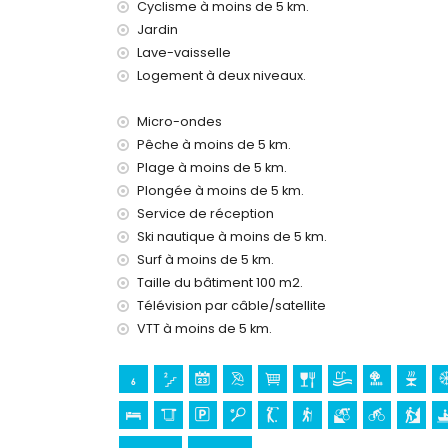
Cyclisme à moins de 5 km.
Internet (WiFi)
Jardin
Aspirateur et fer avec planche à repasser
Lave-vaisselle
Linge de lit et serviettes
Logement à deux niveaux.
Service de réception et service d'urgence 24h/
Chauffage par air et climatisation
Micro-ondes
Installations et services en supplément
Pêche à moins de 5 km.
Lit supplémentaire et lits/chaises bébé (sur d
Plage à moins de 5 km.
Plongée à moins de 5 km.
Divertissements et activités de loisirs pour v
Service de réception
Discothèque et bar (à moins de 5 kilomètres de
Ski nautique à moins de 5 km.
Surf à moins de 5 km.
Visites et culture à Jávea, Costa Blanca
Taille du bâtiment 100 m2.
Musée (Histórico de Jávea), église (San Bartol
Télévision par câble/satellite
l'hébergement)
VTT à moins de 5 km.
Ruin (Molinos de Viento et Jávea) (à moins de 
Château (Portal de la Vila et Denia) (à moins d
Sports
Tennis, golf (Jávea Golf), randonnée, VTT, cycl
et ski nautique (à moins de 5 kilomètres de la 