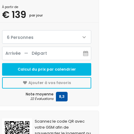
À partir de
€ 139
par jour
6 Personnes
Calcul du prix par calendrier
Ajouter à vos favoris
Note moyenne
8,3
22 Évaluations
Scannez le code QR avec
votre GSM afin de
sauvegarder le logement ou