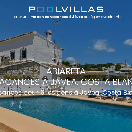
Louer une
maison de vacances à Jávea
ou région avoisinante
ABIARETA
ACANCES À JAVEA, COSTA BLA
ances pour 6 les gens à Javea, Costa B