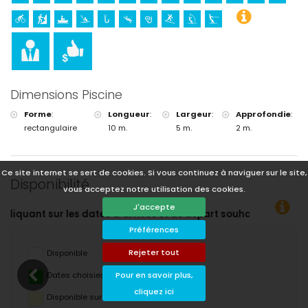
Dimensions Piscine
Forme
:
Longueur
:
Largeur
:
Approfondie
:
rectangulaire
10 m.
5 m.
2 m.
Ce site internet se sert de cookies. Si vous continuez à naviguer sur le site,
Disponibilité
vous acceptez notre utilisation des cookies.
J'accepte
ivée et de départ souhaitées !
Préférences
Rejeter tout
Disponible
Pour en savoir plus,
Dates choisies
cliquez ici
Disponible sur demande