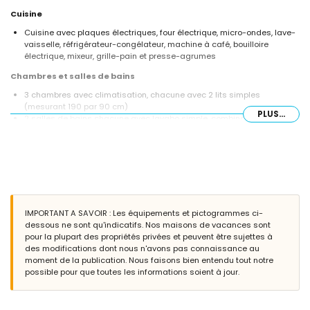
Cuisine
Cuisine avec plaques électriques, four électrique, micro-ondes, lave-
vaisselle, réfrigérateur-congélateur, machine à café, bouilloire
électrique, mixeur, grille-pain et presse-agrumes
Chambres et salles de bains
3 chambres avec climatisation, chacune avec 2 lits simples
(mesurant 190 par 90 cm)
PLUS...
2 salles de bains chacune avec lavabo simple, combinaison
baignoire/douche, bidet et toilettes
Extérieur de cette maison de vacances
Terrain clôturé
Piscine privée mesurant 10 m x 5 m et 2 m de profondeur
Jardin avec gravier, arbres et mobilier de jardin avec transats
3 terrasses, dont 1 couverte
IMPORTANT A SAVOIR : Les équipements et pictogrammes ci-
Barbecue
dessous ne sont qu'indicatifs. Nos maisons de vacances sont
Espace de repos extérieur et espace à manger extérieur
pour la plupart des propriétés privées et peuvent être sujettes à
Place de parking commune
des modifications dont nous n'avons pas connaissance au
Informations supplémentaires
moment de la publication. Nous faisons bien entendu tout notre
possible pour que toutes les informations soient à jour.
Ville la plus proche : Jávea (à moins de 10 kilomètres de la maison)
Rivière ou rive la plus proche : Méditerranée, Jávea (à moins de 3
kilomètres de la maison)