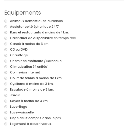
Plage la plus proche : La Granadella, Jávea (à moins de 3 kilomètres
de la maison)
Port le plus proche : Duanes del Mar, Jávea (à moins de 10 kilomètres
Équipements
de la maison)
Parc le plus proche : La Guardia, Jávea (à moins de 3 kilomètres de la
Animaux domestiques autorisés.
maison)
Assistance téléphonique 24/7
Aéroport le plus proche : Alicante (à moins de 100 kilomètres de la
Bars et restaurants à moins de 1 km.
maison)
Calendrier de disponibilité en temps réel
Deuxième aéroport le plus proche : Valence (> 100 kilomètres)
Canoë à moins de 3 km.
Animaux de compagnie admis
L'hébergement est très adapté pour les familles avec enfants
CD ou DVD
Chauffage
Installations et services inclus dans le prix de location de cette
Cheminée extérieure / Barbecue
maison de vacances
Climatisation (4 unités)
Internet (WiFi)
Connexion Internet
Aspirateur et fer à repasser avec planche
Court de tennis à moins de 1 km.
Linge de lit et serviettes
Cyclisme à moins de 3 km.
Service de réception et service d'urgence 24h/24
Chauffage par air et climatisation
Escalade à moins de 3 km.
Jardin
Installations et services avec supplément
Kayak à moins de 3 km.
Lit supplémentaire et lits/couffins pour enfants (sur demande)
Lave-linge
Lave-vaisselle
Divertissement et activités de loisirs pour vos vacances à Jávea,
Linge de lit compris dans le prix
Costa Blanca
Logement à deux niveaux.
Bar (à moins de 5 kilomètres de la maison)