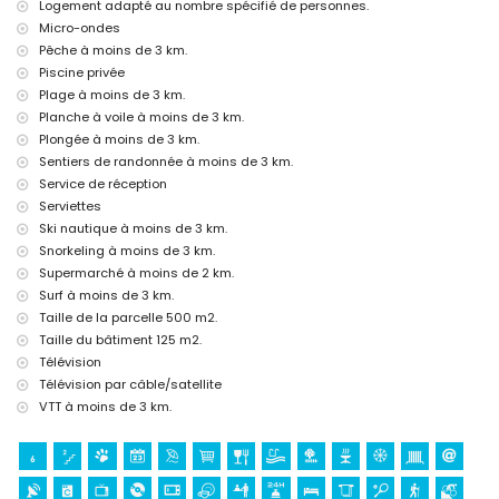
Logement adapté au nombre spécifié de personnes.
Sites et culture à Jávea, Costa Blanca
Micro-ondes
Pêche à moins de 3 km.
Musée (Pueblo Histórico, Jávea), église (San Bartolomé, Jávea), ruine
(Pueblo Histórico, Jávea), monument (Pueblo Histórico, Jávea),
Piscine privée
bâtiment architectural (Pueblo Histórico, Jávea), lieu historique
Plage à moins de 3 km.
(Pueblo Histórico et Jávea) (à moins de 10 kilomètres de
Planche à voile à moins de 3 km.
l'hébergement)
Plongée à moins de 3 km.
Château (Portal de la Vila et Denia) (à moins de 25 kilomètres de
Sentiers de randonnée à moins de 3 km.
l'hébergement)
Service de réception
Sports
Serviettes
Tennis (à moins de 1000 mètres de la maison)
Ski nautique à moins de 3 km.
Randonnée, VTT, cyclisme, escalade, canoë, kayak, pêche, plongée,
Snorkeling à moins de 3 km.
snorkeling, surf, planche à voile et ski nautique (à moins de 5
Supermarché à moins de 2 km.
kilomètres de la maison)
Surf à moins de 3 km.
Golf (Club de Golf de Jávea) et équitation (à moins de 10 kilomètres
Taille de la parcelle 500 m2.
de la maison)
Taille du bâtiment 125 m2.
Télévision
Télévision par câble/satellite
VTT à moins de 3 km.