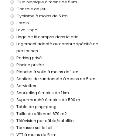
Club hippique à moins de 5 km.
e 1000 mètres de la villa)
Console de jeu
ea (à moins de 5 kilomètres de la villa)
Cyclisme à moins de 5 km.
1000 mètres de la villa)
Jardin
 kilomètres de la villa)
Lave-linge
00 kilomètres)
Linge de lit compris dans le prix
s avec enfants
Logement adapté au nombre spécifié de
personnes.
 prix de location
Parking privé
Piscine privée
Planche à voile à moins de 1 km.
Sentiers de randonnée à moins de 5 km.
eures sur 24
Serviettes
Snorkeling à moins de 1 km.
Supermarché à moins de 500 m.
Table de ping-pong
Taille du bâtiment 670 m2.
nt
Télévision par câble/satellite
Terrasse sur le toit
VTT à moins de 5 km.
 (sur demande)