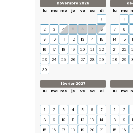
novembre 2026
dé
lu
ma
me
je
ve
sa
di
lu
ma
1
1
5
6
7
2
3
4
8
7
8
9
10
11
12
13
14
15
14
15
16
17
18
19
20
21
22
21
22
23
24
25
26
27
28
29
28
29
30
février 2027
lu
ma
me
je
ve
sa
di
lu
ma
1
2
3
4
5
6
7
1
2
8
9
10
11
12
13
14
8
9
15
16
17
18
19
20
21
15
16