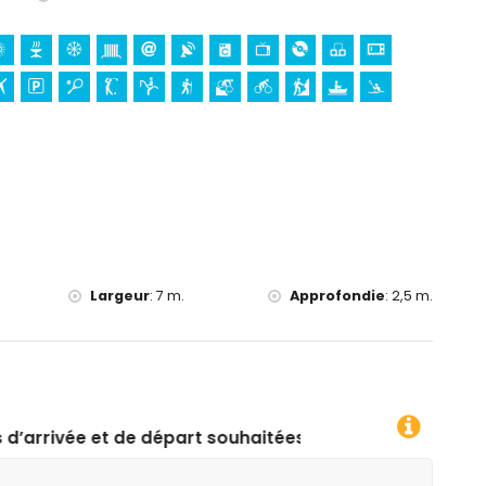
à Javea, Costa Blanca
00 mètres de la maison)
aison)
lanca
n Bartolome, Pueblo, Javea), monument (Pueblo de Javea,
ea, Javea), lieu historique (Pueblo de Javea et Javea) (à
 10 kilomètres de l'hébergement)
e 25 kilomètres de l'hébergement)
Largeur
:
7 m.
Approfondie
:
2,5 m.
 et ski nautique (à moins de 1000 mètres de la villa)
e, VTT, cyclisme, escalade, canoë, kayak et pêche (à moins
art souhaitées !