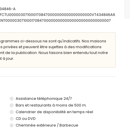
queen size (200 x 160cm), télévision, lecteur DVD et salle de
434846-A
00 x 160cm)
: ESFCTU0000030710001708470000000000000000000VT434846A6
00 x 90cm)
SFCNT00000307100017084700000000000000000000000000007
00 x 90cm)
noire, douche et toilette
noire, douche et toilette
o simple, combinaison baignoire/douche et toilette
ogrammes ci-dessous ne sont qu'indicatifs. Nos maisons
ouche et toilette
s privées et peuvent être sujettes à des modifications
de la publication. Nous faisons bien entendu tout notre
 à jour.
 x 7m et 2,5m de profondeur
et mobilier de jardin avec transats
Assistance téléphonique 24/7
Bars et restaurants à moins de 500 m.
Calendrier de disponibilité en temps réel
CD ou DVD
es de la villa)
Cheminée extérieure / Barbecue
Javea (à moins de 1000 mètres de la villa)