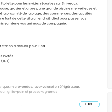
 toilette pour les invités, réparties sur 3 niveaux.
ouse, gravier et arbres, une grande piscine merveilleuse et
t la proximité de la plage, des commerces, des activités
ture font de cette villa un endroit idéal pour passer vos
amis et même vos animaux de compagnie.
t station d'accueil pour iPod
s invités
 (TDT)
rique, micro-ondes, lave-vaisselle, réfrigérateur,
ixeur, grille-pain et presse-agrumes
PLUS...
 queen size (200 x 160cm) et salle de bains en suite