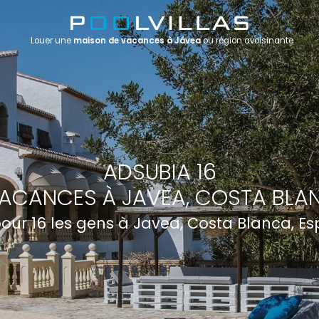
Louer une
maison de vacances à Jávea
ou région avoisinante
ADSUBIA 16
ACANCES À JAVEA, COSTA BLA
 pour 16 les gens à Javea, Costa Blanca, E