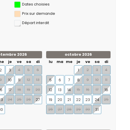
Dates choisies
Prix ​​sur demande
Départ interdit
ptembre 2026
octobre 2026
me
je
ve
sa
di
lu
ma
me
je
ve
sa
di
4
5
6
2
3
4
2
3
1
9
12
13
9
10
11
10
11
5
6
7
8
18
19
20
15
16
17
16
17
12
13
14
18
24
25
26
25
23
27
19
20
21
22
23
24
26
27
28
29
30
30
31