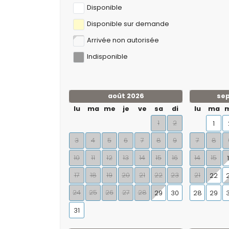
Disponible
Disponible sur demande
Arrivée non autorisée
Indisponible
août 2026
se
lu
ma
me
je
ve
sa
di
lu
ma
1
2
1
3
4
5
6
7
8
9
7
8
10
11
12
13
14
15
16
14
15
17
18
19
20
21
22
23
21
22
24
25
26
27
28
29
30
28
29
31