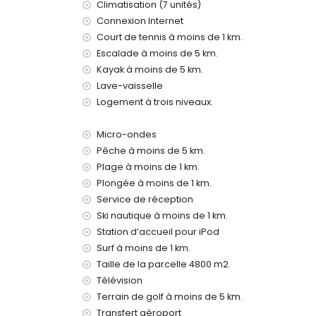
Climatisation (7 unités)
plage la plus proche: El Arenal, Javea (à moins d
Connexion Internet
port le plus proche: Puerto Aduanas del Mar, Jav
Court de tennis à moins de 1 km.
parc le plus proche: Pinosol, Javea (à moins de 
Escalade à moins de 5 km.
aéroport le plus proche: Alicante (à moins de 100
Kayak à moins de 5 km.
deuxième aéroport le plus proche: Valence (> 1
animaux domestiques permis
Lave-vaisselle
L'hébergement est très adapté pour les famille
Logement à trois niveaux.
Installations privées et services inclus dans le
Micro-ondes
internet (WiFi)
Pêche à moins de 5 km.
aspirateur et fer à repasser avec planche
Plage à moins de 1 km.
linge de lit et serviettes
Plongée à moins de 1 km.
service de réception et service d'urgence 24 h
console de jeu (Wii)
Service de réception
chauffage central et climatisation
Ski nautique à moins de 1 km.
Station d’accueil pour iPod
Installations / services communs
Surf à moins de 1 km.
billard, tennis de table et baby-foot
Taille de la parcelle 4800 m2.
Installations privées et services en suppléme
Télévision
Terrain de golf à moins de 5 km.
service aéroport
Transfert aéroport
lit supplémentaire et lits/couffins pour enfants