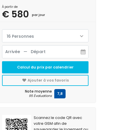
À partir de
€ 580
par jour
16 Personnes
Calcul du prix par calendrier
Ajouter à vos favoris
Note moyenne
7,8
95 Évaluations
Scannez le code QR avec
votre GSM afin de
sauvegarder le logement ou