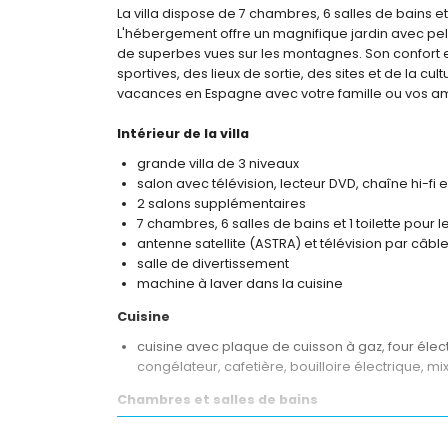
La villa dispose de 7 chambres, 6 salles de bains et 1
L'hébergement offre un magnifique jardin avec pel
de superbes vues sur les montagnes. Son confort e
sportives, des lieux de sortie, des sites et de la cul
vacances en Espagne avec votre famille ou vos 
Intérieur de la villa
grande villa de 3 niveaux
salon avec télévision, lecteur DVD, chaîne hi-fi e
2 salons supplémentaires
7 chambres, 6 salles de bains et 1 toilette pour le
antenne satellite (ASTRA) et télévision par câble
salle de divertissement
machine à laver dans la cuisine
Cuisine
cuisine avec plaque de cuisson à gaz, four élect
congélateur, cafetière, bouilloire électrique, m
Chambres et salles de bains
2 chambres avec climatisation, chacune avec lit