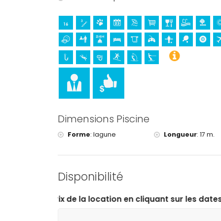
Divertissements et loisirs pour vos vacances 
promenade (El Arenal et Javea) (à moins de 10
cinéma et bar (à moins de 5 kilomètres de la m
Sites touristiques et culture à Javea, Costa B
musée (Histórico de Javea, Javea), église (Sa
Javea), bâtiment architectural (Histórico de Jav
moins de 5 kilomètres de l'hébergement)
ruine (Molinos de Viento et Javea) (à moins de
château (Portal de la Vila et Denia) (à moins d
Dimensions Piscine
Sports
Forme
:
lagune
Longueur
:
17 m.
tennis, plongée, snorkeling, surf, planche à voile
golf (Club de Golf Javea), équitation, randonné
de 5 kilomètres de la villa)
Disponibilité
a location en cliquant sur les dates d’arrivée et de dép