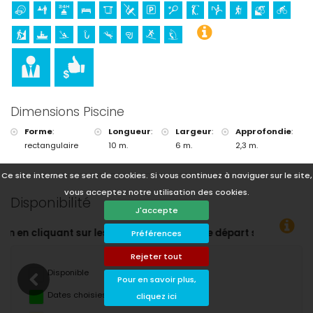
Dimensions Piscine
Forme
:
Longueur
:
Largeur
:
Approfondie
:
rectangulaire
10 m.
6 m.
2,3 m.
Ce site internet se sert de cookies. Si vous continuez à naviguer sur le site,
vous acceptez notre utilisation des cookies.
Disponibilité
J'accepte
ées !
Préférences
Rejeter tout
Disponible
Pour en savoir plus,
Dates choisies
cliquez ici