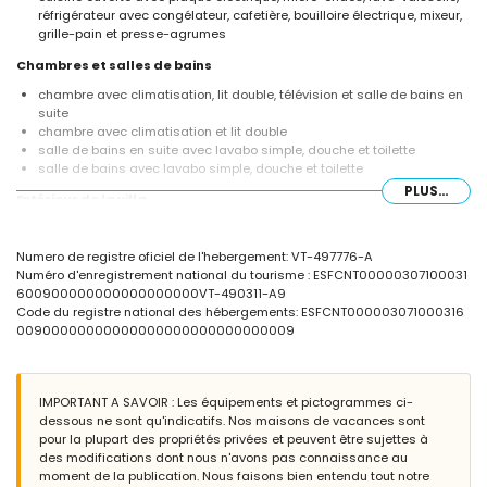
réfrigérateur avec congélateur, cafetière, bouilloire électrique, mixeur,
grille-pain et presse-agrumes
Chambres et salles de bains
chambre avec climatisation, lit double, télévision et salle de bains en
suite
chambre avec climatisation et lit double
salle de bains en suite avec lavabo simple, douche et toilette
salle de bains avec lavabo simple, douche et toilette
PLUS...
Extérieur de la villa
grand terrain clôturé
piscine privée de 10m x 6m et 2,3m de profondeur
Numero de registre oficiel de l'hebergement: VT-497776-A
jardin avec arbres et mobilier de jardin avec transats
Numéro d'enregistrement national du tourisme : ESFCNT00000307100031
terrasse couverte
600900000000000000000VT-490311-A9
cuisine extérieure
Code du registre national des hébergements: ESFCNT000003071000316
douche extérieure
00900000000000000000000000000009
coin salon extérieur et coin repas extérieur
3 places de parking privées
Informations complémentaires
IMPORTANT A SAVOIR : Les équipements et pictogrammes ci-
ville la plus proche : Xàbia (à moins de 3 kilomètres de la villa)
dessous ne sont qu'indicatifs. Nos maisons de vacances sont
rivière ou bord de mer le plus proche : Mer Méditerranée, Xàbia (à
pour la plupart des propriétés privées et peuvent être sujettes à
moins de 4 kilomètres de la villa)
des modifications dont nous n'avons pas connaissance au
plage la plus proche : La Grava, Xàbia (à moins de 4 kilomètres de la
moment de la publication. Nous faisons bien entendu tout notre