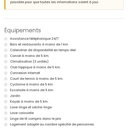
villa)
possible pour que toutes les informations soient à jour.
port le plus proche : Aduanas del Mar (à moins de 5 kilomètres de la
villa)
parc le plus proche : Montgó, Xàbia (à moins de 2 kilomètres de la
villa)
aéroport le plus proche : Alicante (à moins de 100 kilomètres de la
Équipements
villa)
second aéroport le plus proche : Valence (> 100 kilomètres)
Assistance téléphonique 24/7
interdiction de fumer
Bars et restaurants à moins de 1 km.
les animaux de compagnie ne sont pas admis
L'hébergement convient très bien aux familles avec enfants
Calendrier de disponibilité en temps réel
Canoë à moins de 5 km.
Installations et services inclus dans le prix de location de la villa
Climatisation (3 unités)
internet (WiFi)
Club hippique à moins de 5 km.
fer et planche à repasser
Connexion Internet
linge de lit et serviettes
Court de tennis à moins de 5 km.
service de réception et service d'urgence 24h/24
Cyclisme à moins de 5 km.
climatisation
Escalade à moins de 5 km.
Installations et services avec supplément
Jardin
lit bébé/chaise haute (sur demande)
Kayak à moins de 5 km.
Lave-linge et sèche-linge
Divertissements et activités de loisirs pour vos vacances à Xàbia,
Lave-vaisselle
Costa Blanca
Linge de lit compris dans le prix
discothèque, bar et promenade (Paseo Marítimo) (à moins de 5
Logement adapté au nombre spécifié de personnes.
kilomètres de la maison)