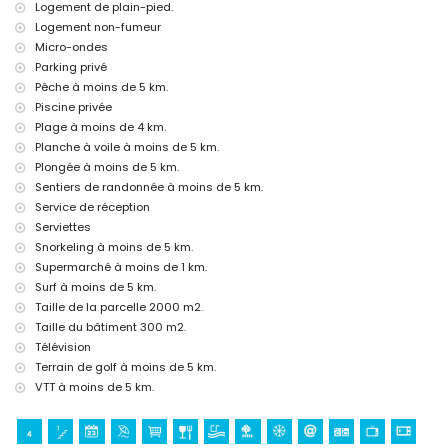
Logement de plain-pied.
Sites et culture à Xàbia, Costa Blanca
Logement non-fumeur
Micro-ondes
musée (Histórico de Xàbia, Xàbia), église (Virgen de Loreto, Puerto,
Xàbia), ruine (Molinos de Viento, Xàbia), monument (Pueblo de Xàbia,
Parking privé
Xàbia), bâtiment architectural (Pueblo de Xàbia, Xàbia), lieu historique
Pêche à moins de 5 km.
(Pueblo de Xàbia et Xàbia) (à moins de 5 kilomètres de
Piscine privée
l'hébergement)
Plage à moins de 4 km.
château (Portal de la Vila et Dénia) (à moins de 10 kilomètres de
Planche à voile à moins de 5 km.
l'hébergement)
Plongée à moins de 5 km.
Sports
Sentiers de randonnée à moins de 5 km.
tennis, golf (La Sella, Dénia), équitation, randonnée, VTT, cyclisme,
Service de réception
escalade, canoë, kayak, pêche, plongée, snorkeling, surf et planche à
Serviettes
voile (à moins de 5 kilomètres de la villa)
Snorkeling à moins de 5 km.
Supermarché à moins de 1 km.
Surf à moins de 5 km.
Taille de la parcelle 2000 m2.
Taille du bâtiment 300 m2.
Télévision
Terrain de golf à moins de 5 km.
VTT à moins de 5 km.