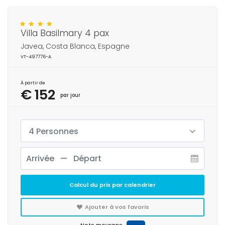
Villa Basilmary 4 pax
Javea, Costa Blanca, Espagne
VT-497776-A
À partir de
€ 152
par jour
4 Personnes
Calcul du prix par calendrier
Ajouter à vos favoris