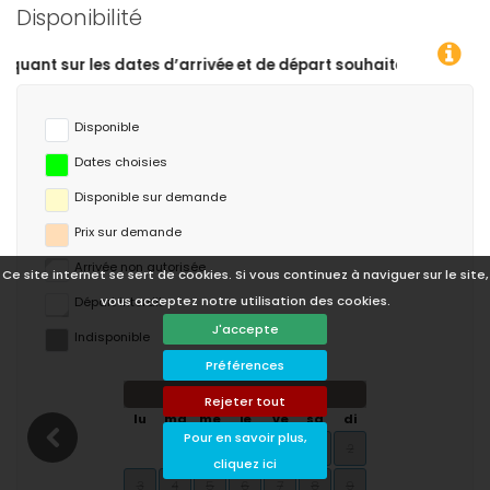
Disponibilité
Disponible
Dates choisies
Disponible sur demande
Prix ​​sur demande
Arrivée non autorisée
Ce site internet se sert de cookies. Si vous continuez à naviguer sur le site,
vous acceptez notre utilisation des cookies.
Départ interdit
J'accepte
Indisponible
Préférences
août 2026
Rejeter tout
lu
ma
me
je
ve
sa
di
Pour en savoir plus,
1
2
cliquez ici
3
4
5
6
7
8
9