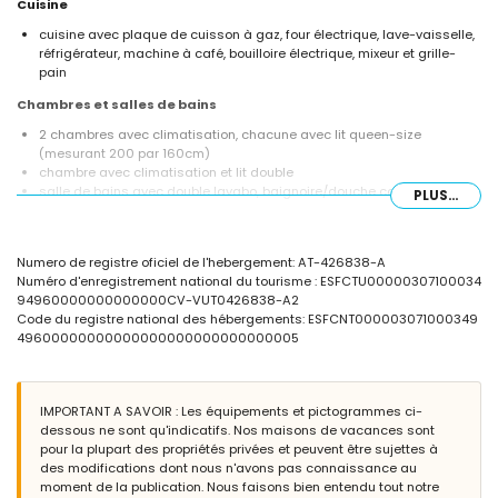
Cuisine
cuisine avec plaque de cuisson à gaz, four électrique, lave-vaisselle,
réfrigérateur, machine à café, bouilloire électrique, mixeur et grille-
pain
Chambres et salles de bains
2 chambres avec climatisation, chacune avec lit queen-size
(mesurant 200 par 160cm)
chambre avec climatisation et lit double
salle de bains avec double lavabo, baignoire/douche combinée et
PLUS...
toilettes
salle de bains avec lavabo simple, baignoire/douche combinée et
toilettes
Numero de registre oficiel de l'hebergement: AT-426838-A
Extérieur de la villa
Numéro d'enregistrement national du tourisme : ESFCTU00000307100034
94960000000000000CV-VUT0426838-A2
grand terrain clôturé
Code du registre national des hébergements: ESFCNT000003071000349
piscine privée mesurant 9m x 5m
49600000000000000000000000000005
beau jardin avec pelouse et arbres
2 terrasses, dont 1 couverte
barbecue
emplacement de parking privé
IMPORTANT A SAVOIR : Les équipements et pictogrammes ci-
dessous ne sont qu'indicatifs. Nos maisons de vacances sont
Informations supplémentaires
pour la plupart des propriétés privées et peuvent être sujettes à
ville la plus proche : Xàbia (à moins de 5 kilomètres de la villa)
des modifications dont nous n'avons pas connaissance au
plage la plus proche : El Arenal, Xàbia (à moins de 5 kilomètres de la
moment de la publication. Nous faisons bien entendu tout notre