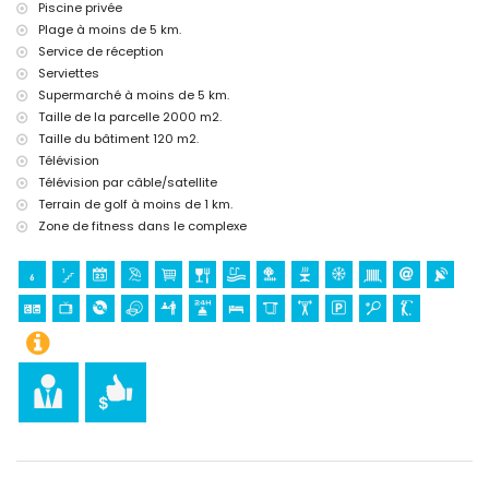
Piscine privée
l'hébergement)
Plage à moins de 5 km.
Sports
Service de réception
tennis et golf (à moins de 1000 mètres de la villa)
Serviettes
Supermarché à moins de 5 km.
Taille de la parcelle 2000 m2.
Taille du bâtiment 120 m2.
Télévision
Télévision par câble/satellite
Terrain de golf à moins de 1 km.
Zone de fitness dans le complexe