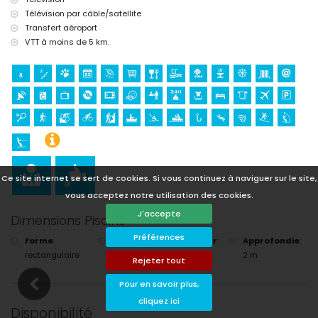
Télévision par câble/satellite
Transfert aéroport
VTT à moins de 5 km.
Ce site internet se sert de cookies. Si vous continuez à naviguer sur le site,
vous acceptez notre utilisation des cookies.
J'accepte
Dimensions Piscine
Préférences
Forme
:
Longueur
:
Largeur
:
Approfondie
:
rectangulaire
8 m.
4 m.
2 m.
Rejeter tout
Pour en savoir plus,
cliquez ici
Disponibilité