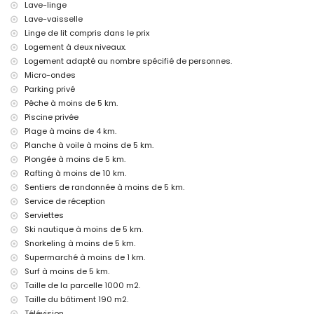
Lave-linge
Activités de divertissement et de loisirs pour vos vacances à
Lave-vaisselle
Jávea, Costa Blanca
Linge de lit compris dans le prix
Cinéma, théâtre, promenade (Paseo El Arenal et Jávea) (à moins de 5
Logement à deux niveaux.
kilomètres de la maison)
Logement adapté au nombre spécifié de personnes.
Sites et culture à Jávea, Costa Blanca
Micro-ondes
Parking privé
Musée (Histórico de Jávea, Jávea), église (Virgen de Loreto, Puerto,
Pêche à moins de 5 km.
Jávea), monument (Pueblo de Jávea, Jávea), bâtiment architectural
Piscine privée
(Histórico de Jávea, Jávea), site historique (Pueblo de Jávea et
Jávea) (à moins de 5 kilomètres de l'hébergement)
Plage à moins de 4 km.
Ruin (Molinos de Viento et Jávea) (à moins de 10 kilomètres de
Planche à voile à moins de 5 km.
l'hébergement)
Plongée à moins de 5 km.
Château (Portal de la Vila et Denia) (à moins de 25 kilomètres de
Rafting à moins de 10 km.
l'hébergement)
Sentiers de randonnée à moins de 5 km.
Sports
Service de réception
Serviettes
Tennis (à moins de 1000 mètres de la villa)
Randonnée, VTT, cyclisme, escalade, canoë, kayak, pêche, plongée,
Ski nautique à moins de 5 km.
snorkeling, surf, planche à voile et ski nautique (à moins de 5
Snorkeling à moins de 5 km.
kilomètres de la villa)
Supermarché à moins de 1 km.
Golf (Golf Club Jávea), équitation et rafting (à moins de 10 kilomètres
Surf à moins de 5 km.
de la villa)
Taille de la parcelle 1000 m2.
Taille du bâtiment 190 m2.
Télévision