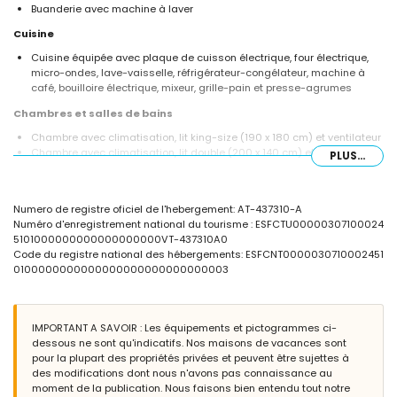
Buanderie avec machine à laver
Cuisine
Cuisine équipée avec plaque de cuisson électrique, four électrique,
micro-ondes, lave-vaisselle, réfrigérateur-congélateur, machine à
café, bouilloire électrique, mixeur, grille-pain et presse-agrumes
Chambres et salles de bains
Chambre avec climatisation, lit king-size (190 x 180 cm) et ventilateur
Chambre avec climatisation, lit double (200 x 140 cm) et ventilateur
PLUS...
2 chambres avec climatisation, chacune avec 2 lits simples (200 x
90 cm) et ventilateur
2 salles de bains chacune avec un lavabo simple, une douche et un
Numero de registre oficiel de l'hebergement: AT-437310-A
WC
Numéro d'enregistrement national du tourisme : ESFCTU00000307100024
Extérieur de la villa
5101000000000000000000VT-437310A0
Code du registre national des hébergements: ESFCNT0000030710002451
Terrain clôturé
0100000000000000000000000000003
Piscine privée mesurant 8m x 4m et 2m de profondeur
Magnifique jardin avec pelouse, arbres et mobilier de jardin avec
transats
2 terrasses, dont une couverte
IMPORTANT A SAVOIR : Les équipements et pictogrammes ci-
Barbecue
dessous ne sont qu'indicatifs. Nos maisons de vacances sont
Douche extérieure
pour la plupart des propriétés privées et peuvent être sujettes à
Coin salon extérieur et coin repas extérieur
des modifications dont nous n'avons pas connaissance au
2 places de parking couvertes privées et 2 places de parking privées
moment de la publication. Nous faisons bien entendu tout notre