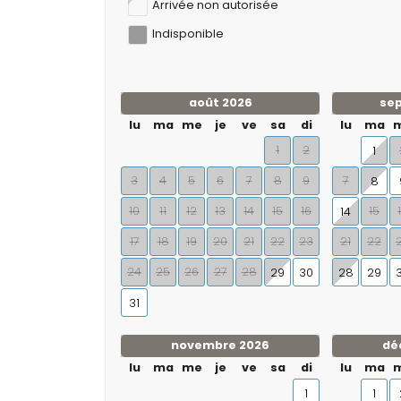
Arrivée non autorisée
Indisponible
août 2026
se
lu
ma
me
je
ve
sa
di
lu
ma
1
2
1
3
4
5
6
7
8
9
7
8
10
11
12
13
14
15
16
15
14
17
18
19
20
21
22
23
21
22
24
25
26
27
28
29
30
28
29
31
novembre 2026
dé
lu
ma
me
je
ve
sa
di
lu
ma
1
1