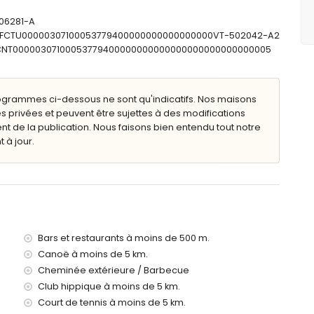
uche et WC
on baignoire/douche et WC
506281-A
: ESFCTU00000307100053779400000000000000000VT-502042-A2
ESFCNT00000307100053779400000000000000000000000000005
fondeur
es et mobilier de jardin avec transats
ogrammes ci-dessous ne sont qu'indicatifs. Nos maisons
s privées et peuvent être sujettes à des modifications
de la publication. Nous faisons bien entendu tout notre
 à jour.
res de la villa)
vea (à moins de 3 kilomètres de la villa)
e 3 kilomètres de la villa)
Bars et restaurants à moins de 500 m.
 4 kilomètres de la villa)
Canoë à moins de 5 km.
2 kilomètres de la villa)
Cheminée extérieure / Barbecue
0 kilomètres de la villa)
00 kilomètres)
Club hippique à moins de 5 km.
Court de tennis à moins de 5 km.