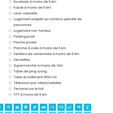
Escalade à moins de 5 km.
avec enfants
Kayak à moins de 5 km.
ocation de la villa
Lave-vaisselle
Logement adapté au nombre spécifié de
personnes.
Logement non-fumeur
24
Parking privé
Piscine privée
Planche à voile à moins de 5 km.
Sentiers de randonnée à moins de 5 km.
Serviettes
Supermarché à moins de 1 km.
 (sur demande)
Table de ping-pong
à Jávea, Costa Blanca
Taille du bâtiment 1500 m2.
) (à moins de 5 kilomètres de la maison)
Télévision par câble/satellite
Terrasse sur le toit
 Blanca
VTT à moins de 5 km.
n de Loreto, Puerto, Jávea), ruine (Molinos de Viento,
iment architectural (Pueblo de Jávea, Jávea), lieu
s de 5 kilomètres de l'hébergement)