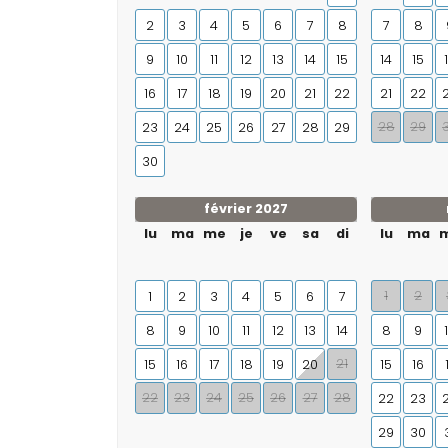
2
3
4
5
6
7
8
7
8
9
10
11
12
13
14
15
14
15
16
17
18
19
20
21
22
21
22
28
29
23
24
25
26
27
28
29
30
février 2027
lu
ma
me
je
ve
sa
di
lu
ma
1
2
1
2
3
4
5
6
7
8
9
10
11
12
13
14
8
9
21
15
16
17
18
19
20
15
16
22
23
24
25
26
27
28
22
23
29
30