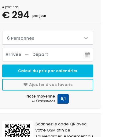
À partir de
€ 294
par jour
6 Personnes
Calcul du prix par calendrier
Ajouter à vos favoris
Note moyenne
9,1
13 Évaluations
Scannez le code QR avec
votre GSM afin de
sauvegarder le logement ou