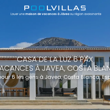
Louer une
maison de vacances à Jávea
ou région avoisinante
CASA DE LA LUZ 6 PAX
ACANCES À JAVEA, COSTA BLA
 pour 6 les gens à Javea, Costa Blanca, E