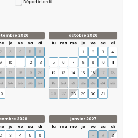
Départ interdit
ptembre 2026
octobre 2026
me
je
ve
sa
di
lu
ma
me
je
ve
sa
di
2
3
4
5
6
1
2
3
4
9
10
11
12
13
5
6
7
8
9
10
11
16
17
18
19
20
17
18
12
13
14
15
16
23
24
25
26
27
19
20
21
22
23
24
25
26
27
30
28
29
30
31
cembre 2026
janvier 2027
me
je
ve
sa
di
lu
ma
me
je
ve
sa
di
1
2
2
3
4
5
6
3