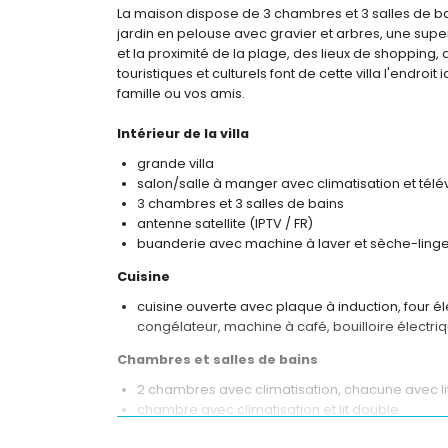
La maison dispose de 3 chambres et 3 salles de ba
jardin en pelouse avec gravier et arbres, une supe
et la proximité de la plage, des lieux de shopping, d
touristiques et culturels font de cette villa l'endr
famille ou vos amis.
Intérieur de la villa
grande villa
salon/salle à manger avec climatisation et télé
3 chambres et 3 salles de bains
antenne satellite (IPTV / FR)
buanderie avec machine à laver et sèche-ling
Cuisine
cuisine ouverte avec plaque à induction, four él
congélateur, machine à café, bouilloire électri
Chambres et salles de bains
2 chambres avec climatisation, chacune avec lit
chambre avec climatisation et lit double
salle de bains en suite avec double lavabo, do