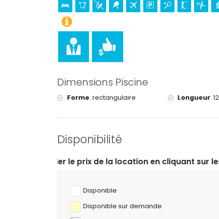
château (Portal de la Vila et Denia) (à moins d
Sports
tennis, golf (La Sella, Denia), équitation, rand
snorkeling, surf et planche à voile (à moins de 5 
Dimensions Piscine
Forme
:
rectangulaire
Longueur
:
1
Disponibilité
ix de la location en cliquant sur les dates d’arrivée et
Disponible
Disponible sur demande