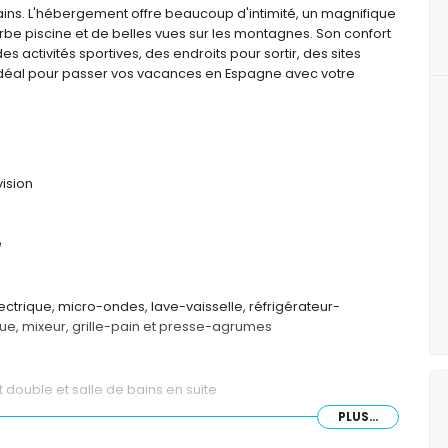
ins. L'hébergement offre beaucoup d'intimité, un magnifique
rbe piscine et de belles vues sur les montagnes. Son confort
es activités sportives, des endroits pour sortir, des sites
oit idéal pour passer vos vacances en Espagne avec votre
vision
e
ectrique, micro-ondes, lave-vaisselle, réfrigérateur-
que, mixeur, grille-pain et presse-agrumes
 double et salle de bains en suite
PLUS...
uche et WC