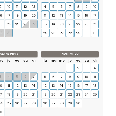
9
10
11
12
13
4
5
6
7
8
9
10
16
17
18
19
20
11
12
13
14
15
16
17
27
23
24
25
26
18
19
20
21
22
23
24
30
31
25
26
27
28
29
30
31
mars 2027
avril 2027
me
je
ve
sa
di
lu
ma
me
je
ve
sa
di
1
2
3
4
3
4
5
6
7
5
6
7
8
9
10
11
10
11
12
13
14
12
13
14
15
16
17
18
17
18
19
20
21
19
20
21
22
23
24
25
24
25
26
27
28
26
27
28
29
30
31