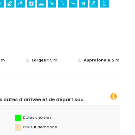
e 10 kilomètres de l'hébergement)
onnée, VTT, cyclisme, escalade, canoë, kayak, pêche, plongée,
kilomètres de la villa)
2 m.
Largeur
:
5 m.
Approfondie
:
2 m.
 de départ souhaitées !
Dates choisies
Prix ​​sur demande