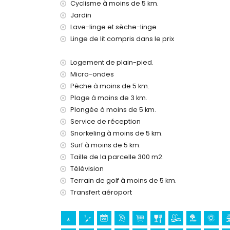
Cyclisme à moins de 5 km.
L'hébergement convient très bien aux familles 
Jardin
Équipements et services inclus dans le prix de l
Lave-linge et sèche-linge
Linge de lit compris dans le prix
internet (WiFi)
fer et planche à repasser
linge de lit et serviettes
Logement de plain-pied.
service de réception et service d'urgence 24h/
Micro-ondes
tennis de table
Pêche à moins de 5 km.
chauffage au sol et climatisation
Plage à moins de 3 km.
Plongée à moins de 5 km.
Équipements et services en supplément
Service de réception
service de navette aéroport
Snorkeling à moins de 5 km.
lit supplémentaire et lit/berceau pour enfants
Surf à moins de 5 km.
Divertissements et loisirs pour vos vacances 
Taille de la parcelle 300 m2.
discothèque, bar et promenade (Paseo Marítimo
Télévision
Terrain de golf à moins de 5 km.
Sites touristiques et culturels à Jávea, Costa
Transfert aéroport
musée (Histórico de Jávea, Jávea), église (Virge
Jávea), monument (Pueblo de Jávea, Jávea), bât
historique (Pueblo de Jávea et Jávea) (à moin