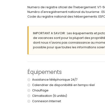
salle de bains en suite avec lavabo simple, do
salle de bains avec lavabo simple, combinais
Numero de registre oficiel de l'hebergement: VT-
Numéro d'enregistrement national du tourisme 
Extérieur de la villa
Code du registre national des hébergements: 
terrain clôturé
piscine privée mesurant 12m x 5m et 2m de pro
magnifique jardin en pelouse avec gravier, arbr
IMPORTANT A SAVOIR : Les équipements et pict
2 terrasses, dont une couverte
de vacances sont pour la plupart des propriété
barbecue
dont nous n'avons pas connaissance au moment 
coin salon extérieur et coin repas extérieur
possible pour que toutes les informations soient
4 places de parking privées
terrasse sur le toit
Informations supplémentaires
ville la plus proche : Jávea (à moins de 2 kilomèt
Équipements
rivière ou rive la plus proche : Mediterráneo, Já
plage la plus proche : La Grava, Jávea (à moins d
Assistance téléphonique 24/7
port le plus proche : Aduanas del Mar (à moins de
Calendrier de disponibilité en temps réel
parc le plus proche : Montgó, Jávea (à moins de 
Chauffage
aéroport le plus proche : Alicante (à moins de 10
deuxième aéroport le plus proche : Valence (> 1
Climatisation (6 unités)
interdiction de fumer
Connexion Internet
animaux non admis