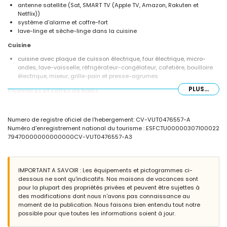
antenne satellite (Sat, SMART TV (Apple TV, Amazon, Rakuten et
Netflix))
système d'alarme et coffre-fort
lave-linge et sèche-linge dans la cuisine
Cuisine
cuisine avec plaque de cuisson électrique, four électrique, micro-
ondes, lave-vaisselle, réfrigérateur-congélateur, cafetière, bouilloire
électrique, mixeur, grille-pain et presse-agrumes
PLUS...
Chambres et salles de bains
3 chambres avec climatisation, chacune avec un lit queen size
(mesurant 200 par 150 cm) et salle de bains en suite
Numero de registre oficiel de l'hebergement: CV-VUT0476557-A
1 chambre avec climatisation, 2 lits simples (mesurant 200 par 90
Numéro d'enregistrement national du tourisme : ESFCTU00000307100022
cm) et salle de bains en suite
79470000000000000CV-VUT0476557-A3
salle de bains en suite avec combinaison baignoire/douche, bidet,
toilette et sèche-cheveux
3 salles de bains en suite, chacune avec douche, toilette et sèche-
cheveux
IMPORTANT A SAVOIR : Les équipements et pictogrammes ci-
dessous ne sont qu'indicatifs. Nos maisons de vacances sont
Extérieur de la villa
pour la plupart des propriétés privées et peuvent être sujettes à
terrain clos
des modifications dont nous n'avons pas connaissance au
piscine privée chauffée mesurant 7,5m x 3,5m et 2m de profondeur
moment de la publication. Nous faisons bien entendu tout notre
jardin avec gravier, arbres et mobilier de jardin avec transats
possible pour que toutes les informations soient à jour.
2 terrasses, dont 1 couverte
barbecue