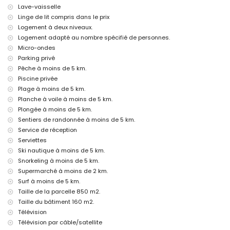
chauffage central et climatisation
Lave-vaisselle
Installations et services à supplément
Linge de lit compris dans le prix
Logement à deux niveaux.
service aéroport
Logement adapté au nombre spécifié de personnes.
chauffage de la piscine
lit bébé/lit d'enfant (sur demande)
Micro-ondes
Parking privé
Sites et culture à Jávea, Costa Blanca
Pêche à moins de 5 km.
musée (Pueblo Histórico, Jávea), église (San Bartolomé, Jávea), ruines
Piscine privée
(Pueblo Histórico, Jávea), monument (Pueblo Histórico, Jávea),
Plage à moins de 5 km.
bâtiment architectural (Pueblo Histórico, Jávea), lieu historique
Planche à voile à moins de 5 km.
(Pueblo Histórico et Jávea) (à moins de 10 kilomètres de
Plongée à moins de 5 km.
l'hébergement)
château (Portal de la Vila et Denia) (à moins de 25 kilomètres de
Sentiers de randonnée à moins de 5 km.
l'hébergement)
Service de réception
Serviettes
Sports
Ski nautique à moins de 5 km.
tennis, randonnée, VTT, cyclisme, escalade, canoë, kayak, pêche,
Snorkeling à moins de 5 km.
plongée, snorkeling, surf, planche à voile et ski nautique (à moins de 5
Supermarché à moins de 2 km.
kilomètres de la villa)
Surf à moins de 5 km.
golf (Club de Golf Jávea, Jávea) et équitation (à moins de 10
kilomètres de la villa)
Taille de la parcelle 850 m2.
Taille du bâtiment 160 m2.
Télévision
Télévision par câble/satellite