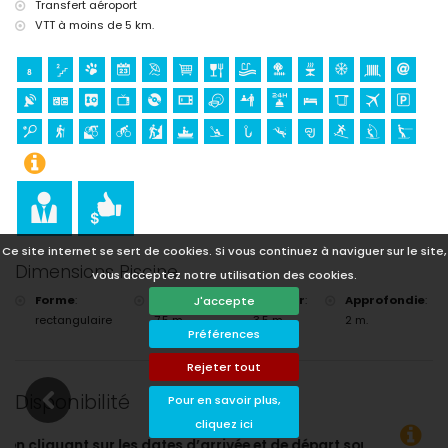
Transfert aéroport
VTT à moins de 5 km.
Ce site internet se sert de cookies. Si vous continuez à naviguer sur le site,
Dimensions Piscine
vous acceptez notre utilisation des cookies.
Forme
:
Longueur
:
Largeur
:
Approfondie
:
J'accepte
rectangulaire
7,5 m.
3,5 m.
2 m.
Préférences
Rejeter tout
Disponibilité
Pour en savoir plus,
cliquez ici
’arrivée et de départ souhaitées !